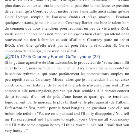
plan dans ce contexte, sera la première, et peut-être la meilleure, expression
de ce talent qu’a Courtney pour mettre le feu à une salle aussi calme qu’une
Gaîté Lyrique remplie de Parisiens établis et d’âge moyen ! Pendant
quelques instants, je me dis que, oui, Courtney Barnett est bien le talent hors
du commun que nous attendions pour redonner un peu de vie à notre Rock
vieillissant ! Et ceci, sans rien renouveler, soyons bien clair : qui attend de la
nouveauté n’a rien à faire ici ce soir (d’ailleurs Courtney porte un t-shirt
INXS, c’est dire qu’elle n’est pas ici pour faire la révolution !). On se
contentera de l’énergie, et ce n’est pas si mal…
Si la guitare agressive de Dan Luscombe, le producteur de "Sometimes I Sit
and Think…", nous manque un peu ci et là, il n’y a rien à redire au boulot de
la section rythmique, qui porte parfaitement les compositions simples, un
peu répétitives de Courtney. Mieux, alors que je m’attendais à un set assez
court, ce qui est habituel de la part d’une artiste n’ayant qu’un seul LP au
compteur, elle nous régalera, pour ce qui était semble-t-il le dernier concert
de sa tournée, d’un set de près d’une heure et quart, qui se terminera,
logiquement, par le morceau le plus brillant (et le plus agressif) de l’album,
Pedestrian At Best,
parfait pour le head banging, en gueulant avec elle son
irrésistible refrain : "Put me on a pedestal and I'll only disappoint / You tell
me I'm exceptional and I promise to exploit you / Give me all your money
and I'll make some origami honey / I think you're a joke but I don't find you
very funny…”