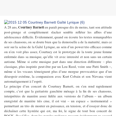
Courtney Barnett
A 28 ans,
en paraît presque dix de moins, tant son attitude
post-grunge et complètement slacker semble refléter les affres d’une
adolescence difficile. Evidemment, quand on écoute les textes remarquables
de ses chansons, on se doute bien que la demoiselle a de la maturité, mais ce
soir sur la scène de la Gaîté Lyrique, au sein d’un power trio efficace comme
on n’en voit plus assez, Courtney est le prototype de la toute jeune femme
enfermée dans sa musique, qu’elle vit avec intensité et non sans un certain
autisme. Même si cette musique part dans une direction différente – plus
classique, plus inspirée peut-être par un Lou Reed, voire une Patti Smith –,
même si les vocaux témoignent plus d’une morgue provocatrice que d’un
désespoir extrême, la comparaison avec Kurt Cobain et son Nirvana vient
automatiquement à l’esprit.
Le principe d’un concert de Courtney Barnett, on s’en rend rapidement
compte, c’est que la guitariste gauchère ménage à la fin de ses chansons,
interprétées de manière assez fidèle aux versions de l’album – un album
enregistré de manière très crue, il est vrai – un espace « instrumental »
permettant au trio de monter en puissance, en tension, et d’essayer donc de
déchaîner cette hystérie qui est, ma foi, le signe de tout bon concert de
ROCK.
Dead Fox
, dont les paroles malignes passent évidemment au second