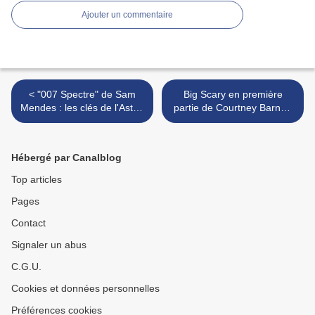
Ajouter un commentaire
< "007 Spectre" de Sam
Big Scary en première
Mendes : les clés de l'Aston
partie de Courtney Barnett
Martin
à la Gaîté Lyrique le samedi
5 décembre >
Hébergé par Canalblog
Top articles
Pages
Contact
Signaler un abus
C.G.U.
Cookies et données personnelles
Préférences cookies