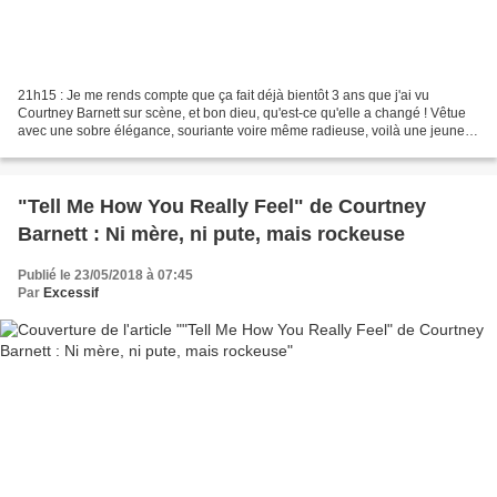
21h15 : Je me rends compte que ça fait déjà bientôt 3 ans que j'ai vu
Courtney Barnett sur scène, et bon dieu, qu'est-ce qu'elle a changé ! Vêtue
avec une sobre élégance, souriante voire même radieuse, voilà une jeune
femme visiblement bien dans sa peau,...
"Tell Me How You Really Feel" de Courtney
Barnett : Ni mère, ni pute, mais rockeuse
Publié le 23/05/2018 à 07:45
Par
Excessif