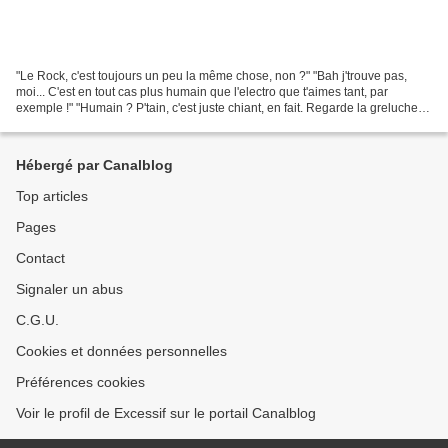
"Le Rock, c'est toujours un peu la même chose, non ?" "Bah j'trouve pas,
moi... C'est en tout cas plus humain que l'electro que t'aimes tant, par
exemple !" "Humain ? P'tain, c'est juste chiant, en fait. Regarde la greluche
dont tous les branchés parlent...
Hébergé par Canalblog
Top articles
Pages
Contact
Signaler un abus
C.G.U.
Cookies et données personnelles
Préférences cookies
Voir le profil de Excessif sur le portail Canalblog