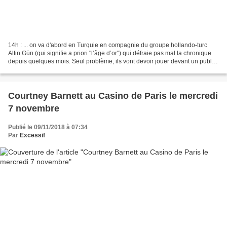
14h : ... on va d'abord en Turquie en compagnie du groupe hollando-turc
Altin Gün (qui signifie a priori "l’âge d’or") qui défraie pas mal la chronique
depuis quelques mois. Seul problème, ils vont devoir jouer devant un public
des plus réduits, entre...
Courtney Barnett au Casino de Paris le mercredi
7 novembre
Publié le 09/11/2018 à 07:34
Par
Excessif