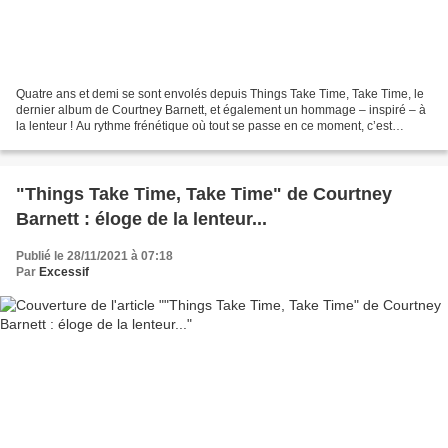
Quatre ans et demi se sont envolés depuis Things Take Time, Take Time, le
dernier album de Courtney Barnett, et également un hommage – inspiré – à
la lenteur ! Au rythme frénétique où tout se passe en ce moment, c’est
presque une éternité. C’est en tout...
"Things Take Time, Take Time" de Courtney
Barnett : éloge de la lenteur...
Publié le 28/11/2021 à 07:18
Par
Excessif