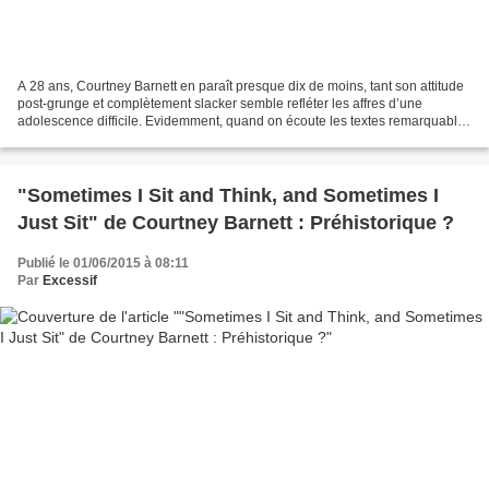
A 28 ans, Courtney Barnett en paraît presque dix de moins, tant son attitude
post-grunge et complètement slacker semble refléter les affres d’une
adolescence difficile. Evidemment, quand on écoute les textes remarquables
de ses chansons, on se doute bien...
"Sometimes I Sit and Think, and Sometimes I
Just Sit" de Courtney Barnett : Préhistorique ?
Publié le 01/06/2015 à 08:11
Par
Excessif