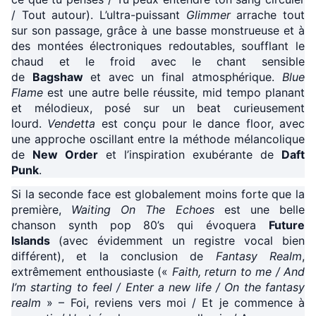
/ Tout autour). L’ultra-puissant
Glimmer
arrache tout
sur son passage, grâce à une basse monstrueuse et à
des montées électroniques redoutables, soufflant le
chaud et le froid avec le chant sensible
de
Bagshaw
et avec un final atmosphérique.
Blue
Flame
est une autre belle réussite, mid tempo planant
et mélodieux, posé sur un beat curieusement
lourd.
Vendetta
est conçu pour le dance floor, avec
une approche oscillant entre la méthode mélancolique
de
New Order
et l’inspiration exubérante de
Daft
Punk
.
Si la seconde face est globalement moins forte que la
première,
Waiting On The Echoes
est une belle
chanson synth pop 80’s qui évoquera
Future
Islands
(avec évidemment un registre vocal bien
différent), et la conclusion de
Fantasy Realm
,
extrêmement enthousiaste («
Faith, return to me / And
I’m starting to feel / Enter a new life / On the fantasy
realm
» – Foi, reviens vers moi / Et je commence à