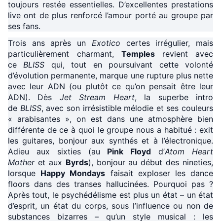
toujours restée essentielles. D’excellentes prestations
live ont de plus renforcé l’amour porté au groupe par
ses fans.
Trois ans après un
Exotico
certes irrégulier, mais
particulièrement charmant,
Temples
revient avec
ce
BLISS
qui, tout en poursuivant cette volonté
d’évolution permanente, marque une rupture plus nette
avec leur ADN (ou plutôt ce qu’on pensait être leur
ADN). Dès
Jet Stream Heart
, la superbe intro
de
BLISS
, avec son irrésistible mélodie et ses couleurs
« arabisantes », on est dans une atmosphère bien
différente de ce à quoi le groupe nous a habitué : exit
les guitares, bonjour aux synthés et à l’électronique.
Adieu aux sixties (au
Pink Floyd
d’
Atom Heart
Mother
et aux
Byrds
), bonjour au début des nineties,
lorsque
Happy Mondays
faisait exploser les dance
floors dans des transes hallucinées. Pourquoi pas ?
Après tout, le psychédélisme est plus un état – un état
d’esprit, un état du corps, sous l’influence ou non de
substances bizarres – qu’un style musical : les