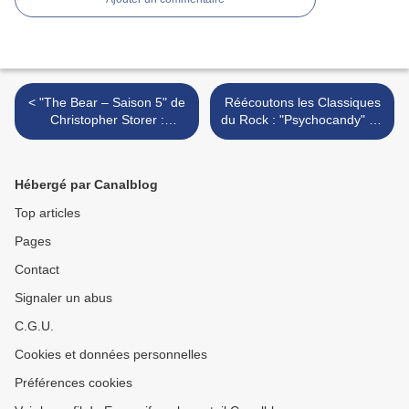
< "The Bear – Saison 5" de
Réécoutons les Classiques
Christopher Storer :
du Rock : "Psychocandy" de
combien d’étoiles ?
The Jesus and Mary Chain
(1985) >
Hébergé par Canalblog
Top articles
Pages
Contact
Signaler un abus
C.G.U.
Cookies et données personnelles
Préférences cookies