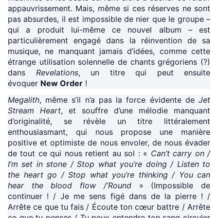
appauvrissement. Mais, même si ces réserves ne sont
pas absurdes, il est impossible de nier que le groupe –
qui a produit lui-même ce nouvel album – est
particulièrement engagé dans la réinvention de sa
musique, ne manquant jamais d’idées, comme cette
étrange utilisation solennelle de chants grégoriens (?)
dans
Revelations
, un titre qui peut ensuite
évoquer
New Order
!
Megalith
, même s’il n’a pas la force évidente de
Jet
Stream Heart
, et souffre d’une mélodie manquant
d’originalité, se révèle un titre littéralement
enthousiasmant, qui nous propose une manière
positive et optimiste de nous envoler, de nous évader
de tout ce qui nous retient au sol : «
Can’t carry on /
I’m set in stone / Stop what you’re doing / Listen to
the heart go / Stop what you’re thinking / You can
hear the blood flow /’Round
» (Impossible de
continuer ! / Je me sens figé dans de la pierre ! /
Arrête ce que tu fais / Écoute ton cœur battre / Arrête
ce que tu penses / Tu peux entendre ton sang circuler