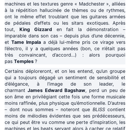
machines et les textures genre « Madchester », alliées
à la répétition hallucinée de thèmes ou de rythmes,
ont le même effet troublant que les guitares armées
de pédales d’effets ou les sitars exotiques. Après
tout,
King Gizzard
en fait la démonstration –
imparable dans son cas – depuis plus d’une décennie,
et
Tame Impala
a déjà lui-même pris ce virage vers
l’électro, il y a quelques années (bon, ce n’était pas
très convaincant, d’accord…) : alors pourquoi
pas
Temples
?
Certains déploreront, et on les entend, qu’un groupe
qui a toujours dégagé un sentiment de sensibilité et
d’élégance, à l’image de son leader, le
charmant
James Edward Bagshaw
, perd un peu de
son âme en privilégiant cette fois une forme musicale
moins raffinée, plus physique qu’émotionnelle. D’autres
– dont nous sommes – noteront que
BLISS
contient
moins de mélodies évidentes que ses prédécesseurs,
ce qui peut être vu comme une perte d’inspiration, les
machines et les beats servant alors à cacher ce relatif