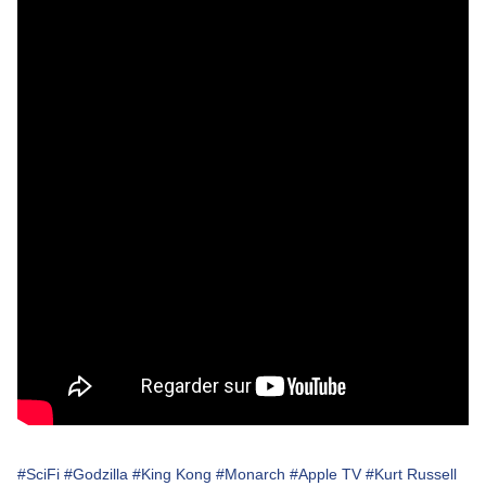
#SciFi
#Godzilla
#King Kong
#Monarch
#Apple TV
#Kurt Russell