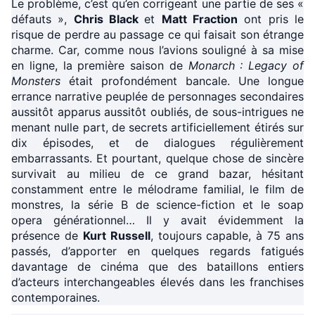
Le problème, c’est qu’en corrigeant une partie de ses «
défauts »,
Chris Black
et
Matt Fraction
ont pris le
risque de perdre au passage ce qui faisait son étrange
charme. Car, comme nous l’avions souligné à sa mise
en ligne, la première saison de
Monarch : Legacy of
Monsters
était profondément bancale. Une longue
errance narrative peuplée de personnages secondaires
aussitôt apparus aussitôt oubliés, de sous-intrigues ne
menant nulle part, de secrets artificiellement étirés sur
dix épisodes, et de dialogues régulièrement
embarrassants. Et pourtant, quelque chose de sincère
survivait au milieu de ce grand bazar, hésitant
constamment entre le mélodrame familial, le film de
monstres, la série B de science-fiction et le soap
opera générationnel… Il y avait évidemment la
présence de
Kurt Russell
, toujours capable, à 75 ans
passés, d’apporter en quelques regards fatigués
davantage de cinéma que des bataillons entiers
d’acteurs interchangeables élevés dans les franchises
contemporaines.