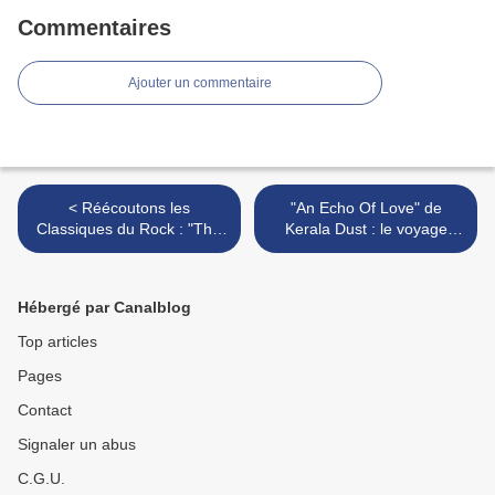
Commentaires
Ajouter un commentaire
< Réécoutons les
"An Echo Of Love" de
Classiques du Rock : "This
Kerala Dust : le voyage
Year's Model" d'Elvis
suspendu >
Costello (1978)
Hébergé par Canalblog
Top articles
Pages
Contact
Signaler un abus
C.G.U.