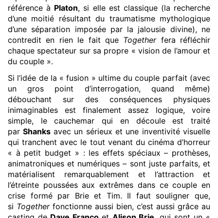
référence à
Platon
, si elle est classique (la recherche
d’une moitié résultant du traumatisme mythologique
d’une séparation imposée par la jalousie divine), ne
contredit en rien le fait que
Together
fera réfléchir
chaque spectateur sur sa propre « vision de l’amour et
du couple ».
Si l’idée de la « fusion » ultime du couple parfait (avec
un gros point d’interrogation, quand même)
débouchant sur des conséquences physiques
inimaginables est finalement assez logique, voire
simple, le cauchemar qui en découle est traité
par
Shanks
avec un sérieux et une inventivité visuelle
qui tranchent avec le tout venant du cinéma d’horreur
« à petit budget » : les effets spéciaux – prothèses,
animatroniques et numériques – sont juste parfaits, et
matérialisent remarquablement et l’attraction et
l’étreinte poussées aux extrêmes dans ce couple en
crise formé par Brie et Tim. Il faut souligner que,
si
Together
fonctionne aussi bien, c’est aussi grâce au
casting de
Dave Franco
et
Alison Brie
, qui sont un «