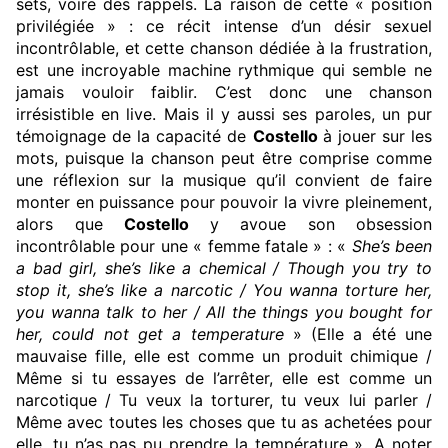
sets, voire des rappels. La raison de cette « position
privilégiée » : ce récit intense d’un désir sexuel
incontrôlable, et cette chanson dédiée à la frustration,
est une incroyable machine rythmique qui semble ne
jamais vouloir faiblir. C’est donc une chanson
irrésistible en live. Mais il y aussi ses paroles, un pur
témoignage de la capacité de
Costello
à jouer sur les
mots, puisque la chanson peut être comprise comme
une réflexion sur la musique qu’il convient de faire
monter en puissance pour pouvoir la vivre pleinement,
alors que
Costello
y avoue son obsession
incontrôlable pour une « femme fatale » : «
She’s been
a bad girl, she’s like a chemical / Though you try to
stop it, she’s like a narcotic / You wanna torture her,
you wanna talk to her / All the things you bought for
her, could not get a temperature
» (Elle a été une
mauvaise fille, elle est comme un produit chimique /
Même si tu essayes de l’arrêter, elle est comme un
narcotique / Tu veux la torturer, tu veux lui parler /
Même avec toutes les choses que tu as achetées pour
elle, tu n’as pas pu prendre la température ». A noter