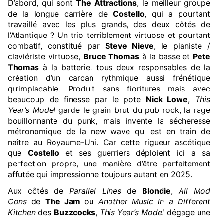
D’abord, qui sont
The Attractions
, le meilleur groupe
de la longue carrière de
Costello
, qui a pourtant
travaillé avec les plus grands, des deux côtés de
l’Atlantique ? Un trio terriblement virtuose et pourtant
combatif, constitué par
Steve Nieve
, le pianiste /
claviériste virtuose,
Bruce Thomas
à la basse et
Pete
Thomas
à la batterie, tous deux responsables de la
création d’un carcan rythmique aussi frénétique
qu’implacable. Produit sans fioritures mais avec
beaucoup de finesse par le pote
Nick Lowe
,
This
Year’s Model
garde le grain brut du pub rock, la rage
bouillonnante du punk, mais invente la sécheresse
métronomique de la new wave qui est en train de
naître au Royaume-Uni. Car cette rigueur ascétique
que
Costello
et ses guerriers déploient ici a sa
perfection propre, une manière d’être parfaitement
affutée qui impressionne toujours autant en 2025.
Aux côtés de
Parallel Lines
de
Blondie
,
All Mod
Cons
de
The Jam
ou
Another Music in a Different
Kitchen
des
Buzzcocks
,
This Year’s Model
dégage une