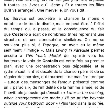
à toutes les lèvres qu’il lèche / Et à toutes les filles
qu’il va arranger). Une merveille, on vous dit…
Lip Service
est peut-être la chanson la moins «
notable » de tout le disque, mais ce peut être là l’effet
du temps qui a passé, et la conséquence du fait
que
Costello
a écrit de nombreux titres reprenant une
structure et une atmosphère similaires. On ne se
souvient plus si, à l’époque, on avait eu le même
sentiment « mitigé ». Mais
Living In Paradise
permet
ensuite à
This Year’s Model
de repartir vers les
hauteurs : la voix de
Costello
est cette fois au premier
plan, avec une orchestration plus dépouillée, et le
rythme sautillant et décalé de la chanson permet de se
régaler des paroles, qui tournent – de manière ironique
– autour des mensonges de l’amour présenté comme
un « paradis », de l’infidélité de la femme aimée, et de
l’inévitable jalousie qui s’ensuit : «
Later in the evening,
when arrangements are made / I’ll be at the keyhole
outside your bedroom door
» (Plus tard dans la soirée,