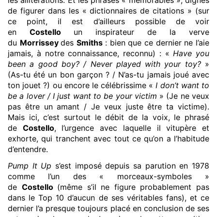
les allitérations. Et les phrases « mémorables », dignes
de figurer dans les « dictionnaires de citations » (sur
ce point, il est d’ailleurs possible de voir
en
Costello
un inspirateur de la verve
du
Morrissey
des
Smiths
: bien que ce dernier ne l’aie
jamais, à notre connaissance, reconnu) : «
Have you
been a good boy? / Never played with your toy?
»
(As-tu été un bon garçon ? / N’as-tu jamais joué avec
ton jouet ?) ou encore le célébrissime «
I don’t want to
be a lover / I just want to be your victim
» (Je ne veux
pas être un amant / Je veux juste être ta victime).
Mais ici, c’est surtout le débit de la voix, le phrasé
de
Costello
, l’urgence avec laquelle il vitupère et
exhorte, qui tranchent avec tout ce qu’on a l’habitude
d’entendre.
Pump It Up
s’est imposé depuis sa parution en 1978
comme l’un des « morceaux-symboles »
de
Costello
(même s’il ne figure probablement pas
dans le Top 10 d’aucun de ses véritables fans), et ce
dernier l’a presque toujours placé en conclusion de ses