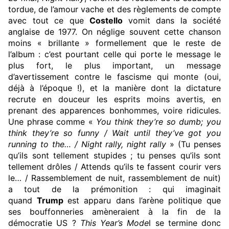
tordue, de l’amour vache et des règlements de compte
avec tout ce que
Costello
vomit dans la société
anglaise de 1977. On néglige souvent cette chanson
moins « brillante » formellement que le reste de
l’album : c’est pourtant celle qui porte le message le
plus fort, le plus important, un message
d’avertissement contre le fascisme qui monte (oui,
déjà à l’époque !), et la manière dont la dictature
recrute en douceur les esprits moins avertis, en
prenant des apparences bonhommes, voire ridicules.
Une phrase comme «
You think they’re so dumb; you
think they’re so funny / Wait until they’ve got you
running to the… / Night rally, night rally
» (Tu penses
qu’ils sont tellement stupides ; tu penses qu’ils sont
tellement drôles / Attends qu’ils te fassent courir vers
le… / Rassemblement de nuit, rassemblement de nuit)
a tout de la prémonition : qui imaginait
quand
Trump
est apparu dans l’arène politique que
ses bouffonneries amèneraient à la fin de la
démocratie US ?
This Year’s Mode
l se termine donc