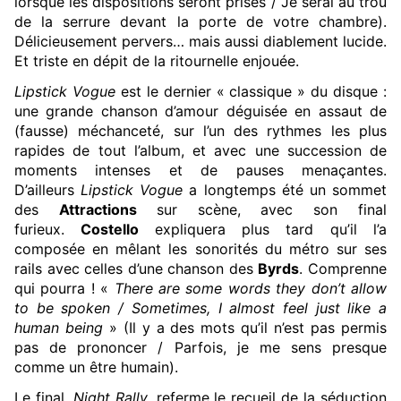
lorsque les dispositions seront prises / Je serai au trou
de la serrure devant la porte de votre chambre).
Délicieusement pervers… mais aussi diablement lucide.
Et triste en dépit de la ritournelle enjouée.
Lipstick Vogue
est le dernier « classique » du disque :
une grande chanson d’amour déguisée en assaut de
(fausse) méchanceté, sur l’un des rythmes les plus
rapides de tout l’album, et avec une succession de
moments intenses et de pauses menaçantes.
D’ailleurs
Lipstick Vogue
a longtemps été un sommet
des
Attractions
sur scène, avec son final
furieux.
Costello
expliquera plus tard qu’il l’a
composée en mêlant les sonorités du métro sur ses
rails avec celles d’une chanson des
Byrds
. Comprenne
qui pourra ! «
There are some words they don’t allow
to be spoken / Sometimes, I almost feel just like a
human being
» (Il y a des mots qu’il n’est pas permis
pas de prononcer / Parfois, je me sens presque
comme un être humain).
Le final,
Night Rally
, referme le recueil de la séduction