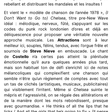
rebellant et distribuant les mandales et les insultes !
Et vient le « modèle de chanson de l’année 1978 »,
(I
Don’t Want to Go to) Chelsea
, titre pre-New Wave
idéal : mélodique, nerveux, fûté, s’appuyant sur les
codes du punk rock londonien d’ores et déjà en
déliquescence pour proposer une véritable nouvelle
approche musicale. Les
Attractions
sont à leur
meilleur ici, souples, félins, tendus, avec l’orgue frêle et
sournois de
Steve Nieve
en embuscade. Le chant
de
Costello
n’a certes pas atteint la plénitude
émotionnelle qu’il aura quelques années plus tard,
mais son habituel ton de défi s’enrichit ici de notes
mélancoliques qui complexifient une chanson qui
semble n'être qu’un règlement de comptes avec tout
un tas de clichés (artistiques, musicaux, publicitaires)
qui visiblement l’irritent. Même si
Chelsea
suinte le
mépris et l'agressivité, on se régale des allitérations et
de la manière dont les mots rebondissent, presque
avec gourmandise. « He thinks of all the lips that he
licks / And all the girls that he’s going to fix » (Il pense