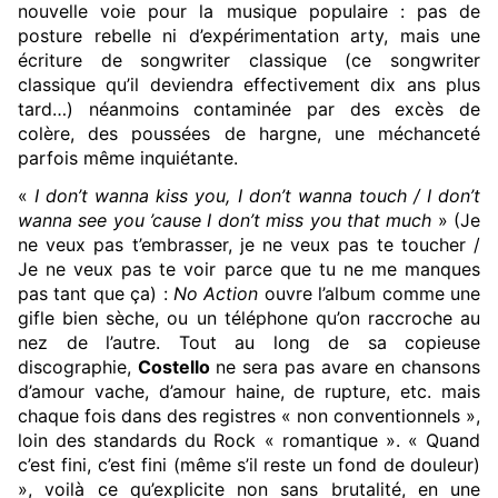
nouvelle voie pour la musique populaire : pas de
posture rebelle ni d’expérimentation arty, mais une
écriture de songwriter classique (ce songwriter
classique qu’il deviendra effectivement dix ans plus
tard…) néanmoins contaminée par des excès de
colère, des poussées de hargne, une méchanceté
parfois même inquiétante.
«
I don’t wanna kiss you, I don’t wanna touch / I don’t
wanna see you ’cause I don’t miss you that much
» (Je
ne veux pas t’embrasser, je ne veux pas te toucher /
Je ne veux pas te voir parce que tu ne me manques
pas tant que ça) :
No Action
ouvre l’album comme une
gifle bien sèche, ou un téléphone qu’on raccroche au
nez de l’autre. Tout au long de sa copieuse
discographie,
Costello
ne sera pas avare en chansons
d’amour vache, d’amour haine, de rupture, etc. mais
chaque fois dans des registres « non conventionnels »,
loin des standards du Rock « romantique ». « Quand
c’est fini, c’est fini (même s’il reste un fond de douleur)
», voilà ce qu’explicite non sans brutalité, en une