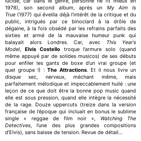
lucide, car dans le genre, personne ne fit mieux en
1978), son second album, après un
My Aim Is
True
(1977) qui éveilla déjà l’intérêt de la critique et du
public, intrigués par ce binoclard à la drôle de
dégaine, à la fois obsédé par les refrains parfaits des
sixties et armé de la mauvaise humeur punk qui
balayait alors Londres. Car, avec
This Year’s
Model
,
Elvis Costello
troque l’armure solo (quand
même appuyé par de solides musicos) de ses débuts
pour enfiler les gants de boxe d’un vrai groupe (et
quel groupe !) :
The Attractions
. Et il nous livre un
disque sec, nerveux, méchant même, mais
parfaitement mélodique et impeccablement huilé : une
leçon de ce que doit être la bonne pop music quand
elle est sous pression, quand elle intègre la nécessité
de la rage. Douze uppercuts (treize dans la version
française de l’époque qui incluait en bonus le sublime
single « reggae de film noir »,
Watching The
Detectives
, l’une des plus grandes compositions
d’Elvis), sans baisse de tension. Revue de détail…