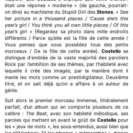
était une réponse « moderne » (de gauche, pourrait-
on dire) au machisme du
Stupid Girl
des
Stones
. «
See
her picture in a thousand places / ‘Cause she’s this
year’s girl / You think you all own little pieces / Of this
year’s girl
» (Regardez sa photo dans mille endroits
différents / Parce qu’elle est la fille de cette année /
Vous pensez que vous possédez tous des petits
morceaux / De la fille de cette année).
Costello
se
distingue d'emblée de la vaste majorité des paroliers
Rock par l’ambition de ses thèmes, par l’habileté avec
laquelle il crée des images, par la manière dont il
manie les mots comme un prestidigitateur. Deuxième
titre, et on sait déjà qu’on a affaire à un auteur de
génie.
Suit alors le premier morceau immense, littéralement
parfait, d’un album qui en comporte plusieurs de ce
calibre :
The Beat
, avec son habileté mélodique, ses
paroles qui mettent en avant le goût de
Costello
pour
les « jeux de mots », les sous-entendus, aussi bien que