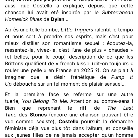
aussi que Costello a expliqué, depuis, que cette
chanson lui avait été inspirée par le
Subterranean
Homesick Blues
de
Dylan
…
Après une telle bombe,
Little Triggers
ralentit le tempo
et nous sert à prendre nos esprits, mais c’est pour
mieux distiller son romantisme sexuel : écoutez-la,
ressentez-la, vivez-la, c’est l’une de plus « chaudes »
(et belles, pour le coup) description de ce que les
Brittons qualifient de « french kiss » (dit-on toujours «
rouler une pelle » en France en 2025 ?). On se plait à
imaginer que le désir frénétique de
Pump It
Up
débouche sur un tel moment de plaisir sensuel…
Et la première face se referme sur une autre
tuerie,
You Belong To Me
. Attention au contre-sens !
Bien que reprenant le riff de
The Last
Time
des
Stones
(encore une chanson pouvant être
vue comme sexiste),
Costello
poursuit la démarche
féministe déjà vue plus tôt dans l’album, et conseille
aux jeunes filles de ne jamais accepter qu’un homme