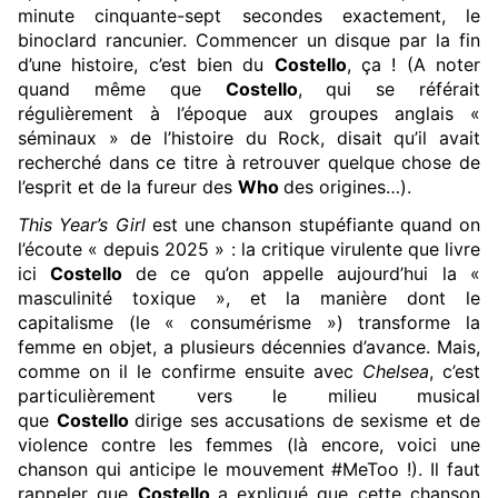
minute cinquante-sept secondes exactement, le
binoclard rancunier. Commencer un disque par la fin
d’une histoire, c’est bien du
Costello
, ça ! (A noter
quand même que
Costello
, qui se référait
régulièrement à l’époque aux groupes anglais «
séminaux » de l’histoire du Rock, disait qu’il avait
recherché dans ce titre à retrouver quelque chose de
l’esprit et de la fureur des
Who
des origines…).
This Year’s Girl
est une chanson stupéfiante quand on
l’écoute « depuis 2025 » : la critique virulente que livre
ici
Costello
de ce qu’on appelle aujourd’hui la «
masculinité toxique », et la manière dont le
capitalisme (le « consumérisme ») transforme la
femme en objet, a plusieurs décennies d’avance. Mais,
comme on il le confirme ensuite avec
Chelsea
, c’est
particulièrement vers le milieu musical
que
Costello
dirige ses accusations de sexisme et de
violence contre les femmes (là encore, voici une
chanson qui anticipe le mouvement #MeToo !). Il faut
rappeler que
Costello
a expliqué que cette chanson