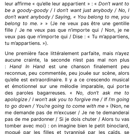
leur affirme « qu’elle leur appartient » : «
Don’t want to
be a goody-goody / I don’t want just anybody / No, I
don’t want anybody / Saying, « You belong to me, you
belong to me. »
» (Je ne veux pas être une gentille
fille / Je ne veux pas que n’importe qui / Non, je ne
veux pas que n’importe qui / Dise : « Tu m’appartiens,
tu m’appartiens. »).
Une première face littéralement parfaite, mais n’ayez
aucune crainte, la seconde n’est pas mal non plus
:
Hand In Hand
est une chanson finalement peu
reconnue, peu commentée, peu jouée sur scène, alors
qu’elle est extraordinaire. Il y a ce crescendo musical
et émotionnel sur une mélodie imparable, qui porte
des paroles bagarreuses. «
No, don’t ask me to
apologize / I won’t ask you to forgive me / If I’m going
to go down / You’re going to come with me
» (Non, ne
me demande pas de m’excuser / Je ne te demanderai
pas de me pardonner / Si je dois chuter / Alors tu vas
tomber avec moi) : on imagine bien le petit binoclard,
moqué par les filles et tyrannisé par les caïds, se