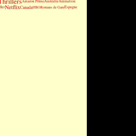
Thrillers
Australie
Animation
Amazon Prime
Netflix
Canada
ller
Espagne
HBO
Romans de Gare