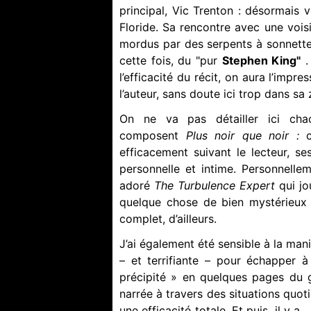
principal, Vic Trenton : désormais 
Floride. Sa rencontre avec une vois
mordus par des serpents à sonnette,
cette fois, du "pur
Stephen King"
.
l’efficacité du récit, on aura l’impre
l’auteur, sans doute ici trop dans s
On ne va pas détailler ici cha
composent
Plus noir que noir :
efficacement suivant le lecteur, s
personnelle et intime. Personnelle
adoré
The Turbulence Expert
qui j
quelque chose de bien mystérieux 
complet, d’ailleurs.
J’ai également été sensible à la man
– et terrifiante – pour échapper 
précipité » en quelques pages du gé
narrée à travers des situations quot
une efficacité totale. Et puis, il y 