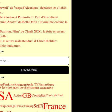
r
ewell" de Vanja d'Alcantara : dépasser les clichés
...
de Risuleo et Pronostico : l’art d’être aliéné
ound Above" de Beth Orton : invincible comme le
Fashion, Film" de Charli XCX : la fuite en avant
uelle
, et autres malentendus" d’Ulrich Köhler :
ible traduction
che
ies
Punk rock
Fantastique
Apple TV
ng
Horreur
 les classiques du cinéma
Polar scandinave
SA
GB
Comédies
Action
Corée du Sud
France
SciFi
e
Espionnage
Heroic Fantasy