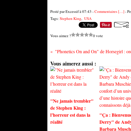
Posté par Excessif à 07:43 -
Commentaires [
…
]
- Pe
Tags:
Stephen King
,
USA
Vous aimez ?
0 vote
Vous aimerez aussi :
"Ne jamais trembler"
de Stephen King :
l’horreur est dans la
"Ça : Bienvenu
réalité
Derry" de Andy
Barbara Muschie