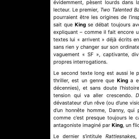
évidemment, pèsent lourds dans l
lecteur. Le premier,
Two Talented Ba
pourraient être les origines de l’in
sait que
King
se débat toujours ave
expliquant – comme il fait encore u
textes lui « arrivent » déjà écrits en
sans rien y changer sur son ordinate
vaguement « SF », captivante, dive
propres interrogations.
Le second texte long est aussi le pl
thriller, est un genre que
King
a e
décennies), et sans doute l’histoi
tension qui va aller crescendo.
D
dévastateur d’un rêve (ou d’une visi
d’un honnête homme, Danny, qui p
comme c’est presque toujours le cas
antagoniste imaginé par
King
, un fl
Le dernier s’intitule
Rattlesnakes
,