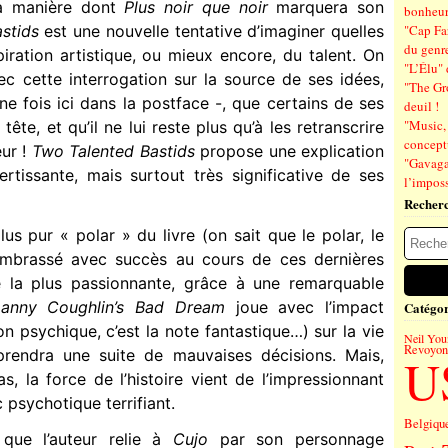
a manière dont
Plus noir que noir
marquera son
bonheu
stids
est une nouvelle tentative d’imaginer quelles
"Cap Far
du genre
spiration artistique, ou mieux encore, du talent. On
"L’Élu" 
c cette interrogation sur la source de ses idées,
"The Gr
ne fois ici dans la postface -, que certains de ses
deuil !
"Music, 
 tête, et qu’il ne lui reste plus qu’à les retranscrire
concept
ur !
Two Talented Bastids
propose une explication
"Gavagai
rtissante, mais surtout très significative de ses
l’imposs
Recher
us pur « polar » du livre (on sait que le polar, le
mbrassé avec succès au cours de ces dernières
re la plus passionnante, grâce à une remarquable
anny Coughlin’s Bad Dream
joue avec l’impact
Catégor
on psychique, c’est la note fantastique…) sur la vie
Neil You
Revoyons
rendra une suite de mauvaises décisions. Mais,
U
, la force de l’histoire vient de l’impressionnant
ic psychotique terrifiant.
Belgiqu
 que l’auteur relie à
Cujo
par son personnage