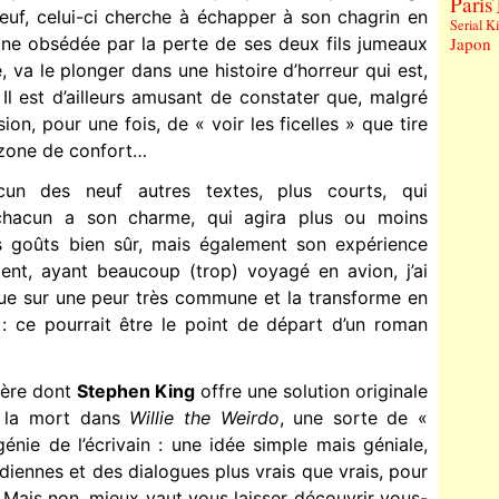
Paris
veuf, celui-ci cherche à échapper à son chagrin en
Serial Ki
ine obsédée par la perte de ses deux fils jumeaux
Japon
 va le plonger dans une histoire d’horreur qui est,
 Il est d’ailleurs amusant de constater que, malgré
ssion, pour une fois, de « voir les ficelles » que tire
a zone de confort…
cun des neuf autres textes, plus courts, qui
chacun a son charme, qui agira plus ou moins
es goûts bien sûr, mais également son expérience
ment, ayant beaucoup (trop) voyagé en avion, j’ai
oue sur une peur très commune et la transforme en
: ce pourrait être le point de départ d’un roman
ière dont
Stephen King
offre une solution originale
à la mort dans
Willie the Weirdo
, une sorte de «
nie de l’écrivain : une idée simple mais géniale,
idiennes et des dialogues plus vrais que vrais, pour
a… Mais non, mieux vaut vous laisser découvrir vous-