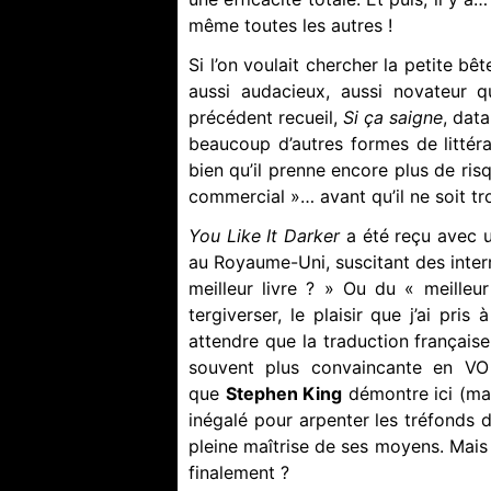
même toutes les autres !
Si l’on voulait chercher la petite bêt
aussi audacieux, aussi novateur 
précédent recueil,
Si ça saigne
, data
beaucoup d’autres formes de littéra
bien qu’il prenne encore plus de ri
commercial »… avant qu’il ne soit tro
You Like It Darker
a été reçu avec 
au Royaume-Uni, suscitant des interr
meilleur livre ? » Ou du « meilleu
tergiverser, le plaisir que j’ai pris 
attendre que la traduction française
souvent plus convaincante en VO –
que
Stephen King
démontre ici (mai
inégalé pour arpenter les tréfonds de 
pleine maîtrise de ses moyens. Mais je
finalement ?