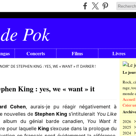
 de Pok
angas
Concerts
Films
Livres
NOIR" DE STEPHEN KING : YES, WE « WANT » IT DARKER !
Le jour
Rock, ci
phen King : yes, we « want » it
rage, t
monde en
Accueil
Créer u
ard Cohen
, aurais-je pu réagir négativement à
Archive
de nouvelles de
Stephen King
s’intitulerait
You Like
r album du génial barde canadien,
You Want It
2026
2025
Aoû
tre pour laquelle
King
s’excuse dans la prologue du
2024
Juil
Déc
duction en français perd évidemment la référence,