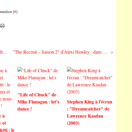
rmalien [
#
]
"Phonetics On and On" de Horsegirl : ordre et simplicité
"The Recruit – Saison 2" d’Alexi Hawley : dans l’air du temps ?
"Life of Chuck" de
Mike Flanagan : let’s
Stephen King à l'écran
dance !
: "Dreamcatcher" de
e à
Lawrence Kasdan
 et
(2003)
tti : le