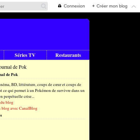
Connexion
+
Créer mon blog
Séries TV
Restaurants
nal de Pok
néma, BD, littérature, coups de cœur et coups de
out ce qui permet à un Pokémon de survivre dans un
 perpétuelle crise...
 du blog
n blog avec CanalBlog
s
t
(4)
let
embre
(24)
(23)