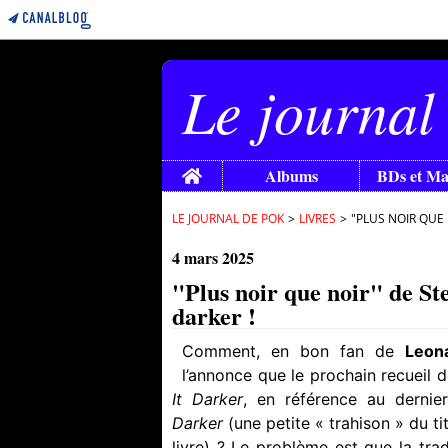
Le journal
Home
Albums
BDs et M
LE JOURNAL DE POK
>
LIVRES
>
"PLUS NOIR QUE 
4 mars 2025
"Plus noir que noir" de Ste
darker !
Comment, en bon fan de
Leon
l’annonce que le prochain recueil 
It Darker
, en référence au dernie
Darker
(une petite « trahison » du ti
livre) ? Le problème est que la tra