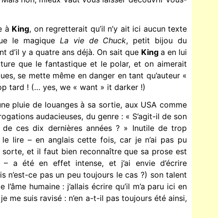
e à
King
, on regretterait qu’il n’y ait ici aucun texte
que le magique
La vie de Chuck
, petit bijou du
nt d’il y a quatre ans déjà. On sait que
King
a en lui
ture que le fantastique et le polar, et on aimerait
sques, se mette même en danger en tant qu’auteur «
p tard ! (… yes, we « want » it darker !)
une pluie de louanges à sa sortie, aux USA comme
ogations audacieuses, du genre : « S’agit-il de son
r de ces dix dernières années ? » Inutile de trop
à le lire – en anglais cette fois, car je n’ai pas pu
 sorte, et il faut bien reconnaître que sa prose est
 a été en effet intense, et j’ai envie d’écrire
s n’est-ce pas un peu toujours le cas ?) son talent
l’âme humaine : j’allais écrire qu’il m’a paru ici en
 me suis ravisé : n’en a-t-il pas toujours été ainsi,