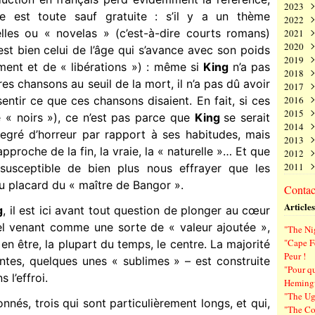
2023
Juin
Nov
Déc
le est toute sauf gratuite : s’il y a un thème
2022
Mai
Oct
Nov
Déc
les ou « novelas » (c’est-à-dire courts romans)
2021
Avri
Sep
Oct
Nov
Déc
2020
Mar
Aoû
Sep
Oct
Nov
Déc
est bien celui de l’âge qui s’avance avec son poids
2019
Févr
Juil
Aoû
Sep
Oct
Nov
Déc
ent et de « libérations ») : même si
King
n’a pas
2018
Janv
Juin
Juil
Aoû
Sep
Oct
Nov
Déc
res chansons au seuil de la mort, il n’a pas dû avoir
2017
Mai
Juin
Juil
Aoû
Sep
Oct
Nov
Déc
entir ce que ces chansons disaient. En fait, si ces
2016
Avri
Mai
Juin
Juil
Aoû
Sep
Oct
Nov
Déc
2015
Mar
Avri
Mai
Juin
Juil
Aoû
Sep
Oct
Nov
Déc
 « noirs »), ce n’est pas parce que
King
se serait
2014
Févr
Mar
Avri
Mai
Juin
Juil
Aoû
Sep
Oct
Nov
Déc
egré d’horreur par rapport à ses habitudes, mais
2013
Janv
Févr
Mar
Avri
Mai
Juin
Juil
Aoû
Sep
Oct
Nov
Déc
’approche de la fin, la vraie, la « naturelle »… Et que
2012
Janv
Févr
Mar
Avri
Mai
Juin
Juil
Aoû
Sep
Oct
Nov
Déc
2011
Janv
Févr
Mar
Avri
Mai
Juin
Juil
Aoû
Sep
Oct
Nov
Déc
susceptible de bien plus nous effrayer que les
Janv
Févr
Mar
Avri
Mai
Juin
Juil
Aoû
Sep
Oct
Nov
Déc
u placard du « maître de Bangor ».
Contact
Janv
Févr
Mar
Avri
Mai
Juin
Juil
Aoû
Sep
Oct
Nov
Articles
Janv
Févr
Mar
Avri
Mai
Juin
Juil
Aoû
Sep
g
, il est ici avant tout question de plonger au cœur
Janv
Févr
Mar
Avri
Mai
Juin
Juil
Aoû
el venant comme une sorte de « valeur ajoutée »,
"The Ni
Janv
Févr
Mar
Avri
Mai
Juin
Juil
"Cape F
 en être, la plupart du temps, le centre. La majorité
Janv
Févr
Mar
Avri
Mai
Juin
Peur !
ntes, quelques unes « sublimes » – est construite
Janv
Févr
Mar
Avri
Mai
"Pour q
Janv
Févr
Mar
Avri
 l’effroi.
Hemin
Janv
Févr
Mar
"The Ug
Janv
Févr
onnés, trois qui sont particulièrement longs, et qui,
"The Co
Janv