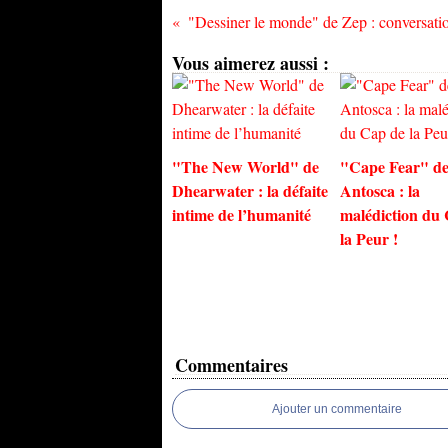
Vous aimerez aussi :
"The New World" de
"Cape Fear" de
Dhearwater : la défaite
Antosca : la
intime de l’humanité
malédiction du
la Peur !
Commentaires
Ajouter un commentaire