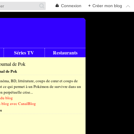
Connexion
+
Créer mon blog
Séries TV
Restaurants
nal de Pok
néma, BD, littérature, coups de cœur et coups de
out ce qui permet à un Pokémon de survivre dans un
 perpétuelle crise...
 du blog
n blog avec CanalBlog
s
t
(6)
let
embre
(24)
(23)