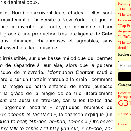
ris d’animal doux.
Hemin
"The Ug
e et Nora) poursuivent leurs études – elles sont
"The Co
maintenant à l’université à New York -, et que le
bonheu
"Cap Far
tinue à inventer sa route, ce deuxième album
du genre
 grâce à une production très intelligente de
Cate
"L’Élu" 
ons infiniment chaleureuses et agréables, sans
"The Gr
t essentiel à leur musique.
deuil !
Recher
k irrésistible, sur une basse mélodique qui permet
h
de s’épandre à leur aise, alors que la guitare
isque de mièvrerie.
Information Content
sautille
relle sur un trottoir marqué à la craie : comment
Catégor
 la magie de notre enfance, de notre jeunesse
ar la grâce de la magie de ce trio littéralement
Corée d
Revoyons
ent
est aussi un titre-clé, car si les textes des
GB
nt largement anodins – cryptiques, brumeux ou
Action
A
eux
ohohoh
et
tadatada
-, la chanson explique (un
uch to hear, "Ah-hoo, ah-hoo, ah-hoo » / It’s never
Heroic F
 my talk to tones / I’ll play you out, « Ah-hoo, ah-