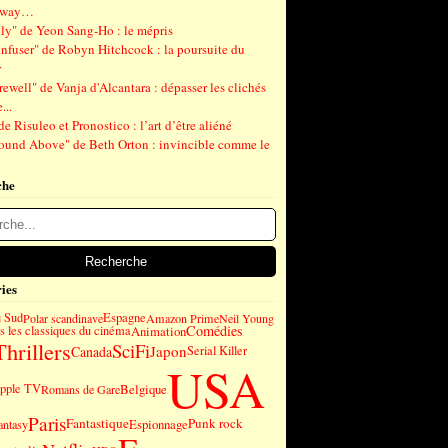
gway…
ly" de Yeon Sang-Ho : le mépris
nfuser" de Robyn Hitchcock : la poursuite du
r
ewell" de Vanja d'Alcantara : dépasser les clichés
...
de Risuleo et Pronostico : l’art d’être aliéné
ound Above" de Beth Orton : invincible comme le
che
ies
u Sud
Espagne
Polar scandinave
Amazon Prime
Neil Young
Comédies
 les classiques du cinéma
Animation
Thrillers
SciFi
Japon
Canada
Serial Killer
USA
pple TV
Belgique
Romans de Gare
Paris
Fantastique
Punk rock
Espionnage
antasy