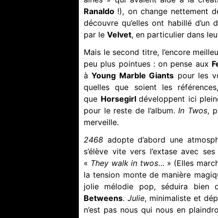
Ranaldo
!), on change nettement d
découvre qu’elles ont habillé d’un
par le
Velvet
, en particulier dans le
Mais le second titre, l’encore meilleu
peu plus pointues : on pense aux
F
à
Young Marble Giants
pour les v
quelles que soient les références
que
Horsegirl
développent ici plein
pour le reste de l’album.
In Twos
, 
merveille.
2468
adopte d’abord une atmosphè
s’élève vite vers l’extase avec ses
«
They walk in twos
… » (Elles march
la tension monte de manière magiq
jolie mélodie pop, séduira bien d
Betweens
.
Julie
, minimaliste et dép
n’est pas nous qui nous en plaindro