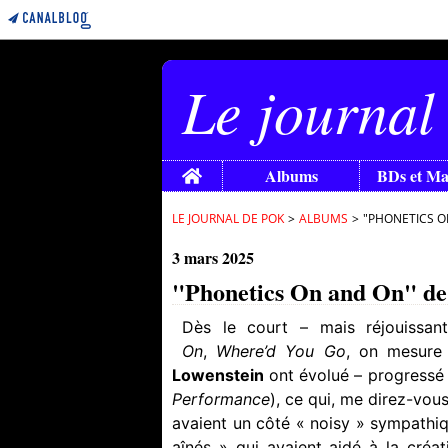
Le journal
Home
Albums
BDs et M
LE JOURNAL DE POK
>
ALBUMS
>
"PHONETICS ON
3 mars 2025
"Phonetics On and On" de H
Dès le court – mais réjouissan
On
,
Where’d You Go
, on mesure
Lowenstein
ont évolué – progressé 
Performance
), ce qui, me direz-vous
avaient un côté « noisy » sympathi
aînés » qui avaient aidé à la créa