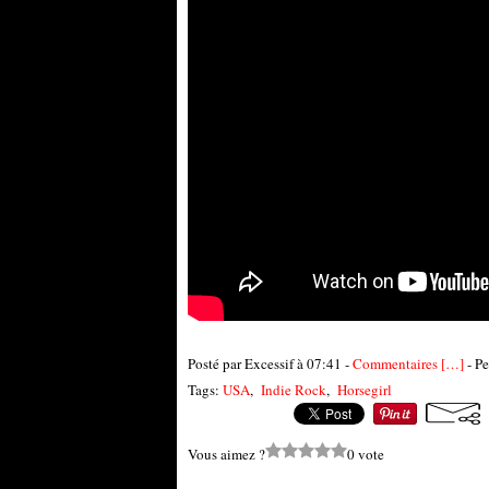
Posté par Excessif à 07:41 -
Commentaires [
…
]
- Pe
Tags:
USA
,
Indie Rock
,
Horsegirl
Vous aimez ?
0 vote