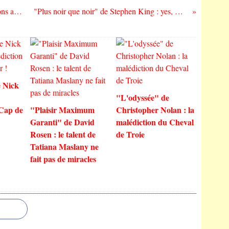
"Dessiner le monde" de Zep : conversations avec Romain Brethes…
"Plus noir que noir" de Stephen King : yes, we « want » it darker !
 Nick
"L'odyssée" de
 Cap de
"Plaisir Maximum
Christopher Nolan : la
Garanti" de David
malédiction du Cheval
Rosen : le talent de
de Troie
Tatiana Maslany ne
fait pas de miracles