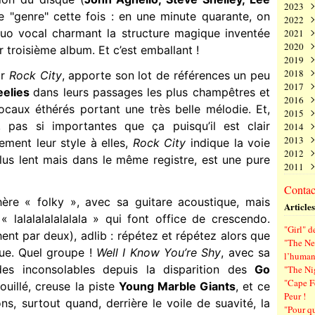
2023
Juin
Nov
Déc
e "genre" cette fois : en une minute quarante, on
2022
Mai
Oct
Nov
Déc
 duo vocal charmant la structure magique inventée
2021
Avri
Sep
Oct
Nov
Déc
2020
Mar
Aoû
Sep
Oct
Nov
Déc
ur troisième album. Et c’est emballant !
2019
Févr
Juil
Aoû
Sep
Oct
Nov
Déc
2018
Janv
Juin
Juil
Aoû
Sep
Oct
Nov
Déc
r
Rock City
, apporte son lot de références un peu
2017
Mai
Juin
Juil
Aoû
Sep
Oct
Nov
Déc
eelies
dans leurs passages les plus champêtres et
2016
Avri
Mai
Juin
Juil
Aoû
Sep
Oct
Nov
Déc
ocaux éthérés portant une très belle mélodie. Et,
2015
Mar
Avri
Mai
Juin
Juil
Aoû
Sep
Oct
Nov
Déc
, pas si importantes que ça puisqu’il est clair
2014
Févr
Mar
Avri
Mai
Juin
Juil
Aoû
Sep
Oct
Nov
Déc
2013
Janv
Févr
Mar
Avri
Mai
Juin
Juil
Aoû
Sep
Oct
Nov
Déc
ement leur style à elles,
Rock City
indique la voie
2012
Janv
Févr
Mar
Avri
Mai
Juin
Juil
Aoû
Sep
Oct
Nov
Déc
plus lent mais dans le même registre, est une pure
2011
Janv
Févr
Mar
Avri
Mai
Juin
Juil
Aoû
Sep
Oct
Nov
Déc
Janv
Févr
Mar
Avri
Mai
Juin
Juil
Aoû
Sep
Oct
Nov
Déc
Contact
Janv
Févr
Mar
Avri
Mai
Juin
Juil
Aoû
Sep
Oct
Nov
re « folky », avec sa guitare acoustique, mais
Articles
Janv
Févr
Mar
Avri
Mai
Juin
Juil
Aoû
Sep
 « lalalalalalalala » qui font office de crescendo.
Janv
Févr
Mar
Avri
Mai
Juin
Juil
Aoû
"Girl" d
Janv
Févr
Mar
Avri
Mai
Juin
Juil
ent par deux), adlib : répétez et répétez alors que
"The Ne
Janv
Févr
Mar
Avri
Mai
Juin
ue. Quel groupe !
Well I Know You’re Shy
, avec sa
l’human
Janv
Févr
Mar
Avri
Mai
es inconsolables depuis la disparition des
Go
"The Ni
Janv
Févr
Mar
Avri
"Cape F
ouillé, creuse la piste
Young Marble Giants
, et ce
Janv
Févr
Mar
Peur !
Janv
Févr
ns, surtout quand, derrière le voile de suavité, la
"Pour q
Janv