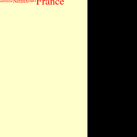
France
Netflix
ustralie
HBO