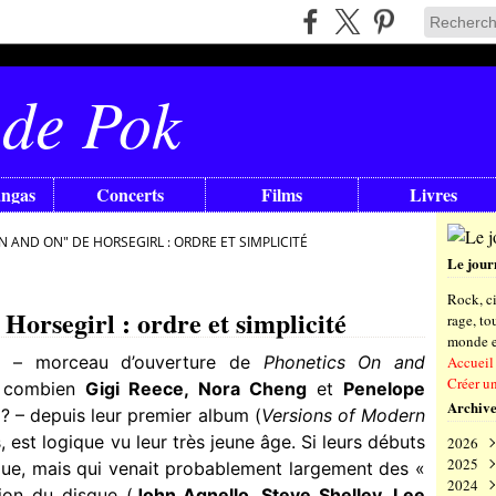
 de Pok
angas
Concerts
Films
Livres
 AND ON" DE HORSEGIRL : ORDRE ET SIMPLICITÉ
Le jour
Rock, ci
orsegirl : ordre et simplicité
rage, t
monde en
t – morceau d’ouverture de
Phonetics On and
Accueil
Créer u
 combien
Gigi Reece, Nora Cheng
et
Penelope
Archive
? – depuis leur premier album (
Versions of Modern
, est logique vu leur très jeune âge. Si leurs débuts
2026
2025
Aoû
que, mais qui venait probablement largement des «
2024
Juil
Déc
tion du disque (
John Agnello, Steve Shelley, Lee