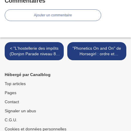
Commentaires
Ajouter un commentaire
< "L'hostellerie des impôts
"Phonetics On and On" de
(Donjon Parade niveau 8)"
Horsegirl : ordre et
de Sfar / Trondheim /
simplicité >
Surcouf : On n’échappe pas
aux impôts !
Hébergé par Canalblog
Top articles
Pages
Contact
Signaler un abus
C.G.U.
Cookies et données personnelles