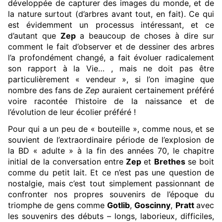
développée de capturer des images du monde, et de
la nature surtout (d’arbres avant tout, en fait). Ce qui
est évidemment un processus intéressant, et ce
d’autant que
Zep
a beaucoup de choses à dire sur
comment le fait d’observer et de dessiner des arbres
l’a profondément changé, a fait évoluer radicalement
son rapport à la Vie… , mais ne doit pas être
particulièrement « vendeur », si l’on imagine que
nombre des fans de
Zep
auraient certainement préféré
voire racontée l’histoire de la naissance et de
l’évolution de leur écolier préféré !
Pour qui a un peu de « bouteille », comme nous, et se
souvient de l’extraordinaire période de l’explosion de
la BD « adulte » à la fin des années 70, le chapitre
initial de la conversation entre
Zep
et
Brethes
se boit
comme du petit lait. Et ce n’est pas une question de
nostalgie, mais c’est tout simplement passionnant de
confronter nos propres souvenirs de l’époque du
triomphe de gens comme
Gotlib
,
Goscinny
,
Pratt
avec
les souvenirs des débuts – longs, laborieux, difficiles,