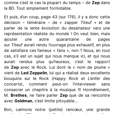
comme c’est le cas la plupart du temps – de
Zep
dans
la BD. Tout simplement formidable.
Et puis, d’un coup, page 43 (sur 176), il y a donc cette
décision – téméraire – de « zapper
Titeuf
» et de
parler de la lente évolution du dessinateur vers une
représentation réaliste du monde ! On veut bien, mais
ajouter une autre quarantaine de pages
sur
Titeuf
aurait rendu l’ouvrage plus exhaustif, en plus
de satisfaire ces fameux « fans », non ? Nous, en tout
cas, s'il est un sujet qui nous manque ici, et qui nous
aurait rendus plus qu’heureux, c’est le rapport
de
Zep
avec le Rock. Lui dont le « nom de plume »
vient de
Led Zeppelin
, lui qui a réalisé deux excellents
bouquins sur le Rock (
Happy Rock
et
L’enfer des
concerts
), comment peut-on l’interviewer sans
consacrer un chapitre à la musique !!! Honnêtement,
M.
Brethes
, ne faire parler
Zep
que de sa rencontre
avec
Goldman
, c’est limite pitoyable…
Bon, calmons notre (petite) rancœur, une grande