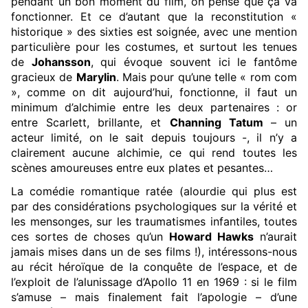
pendant un bon moment du film, on pense que ça va
fonctionner. Et ce d’autant que la reconstitution «
historique » des sixties est soignée, avec une mention
particulière pour les costumes, et surtout les tenues
de
Johansson
, qui évoque souvent ici le fantôme
gracieux de
Marylin
. Mais pour qu’une telle « rom com
», comme on dit aujourd’hui, fonctionne, il faut un
minimum d’alchimie entre les deux partenaires : or
entre Scarlett, brillante, et
Channing Tatum
– un
acteur limité, on le sait depuis toujours -, il n’y a
clairement aucune alchimie, ce qui rend toutes les
scènes amoureuses entre eux plates et pesantes…
La comédie romantique ratée (alourdie qui plus est
par des considérations psychologiques sur la vérité et
les mensonges, sur les traumatismes infantiles, toutes
ces sortes de choses qu’un
Howard Hawks
n’aurait
jamais mises dans un de ses films !), intéressons-nous
au récit héroïque de la conquête de l’espace, et de
l’exploit de l’alunissage d’Apollo 11 en 1969 : si le film
s’amuse – mais finalement fait l’apologie – d’une