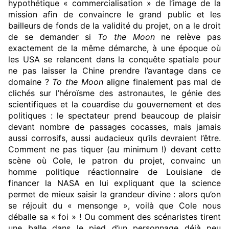
hypothétique « commercialisation » de l’image de la
mission afin de convaincre le grand public et les
bailleurs de fonds de la validité du projet, on a le droit
de se demander si
To the Moon
ne relève pas
exactement de la même démarche, à une époque où
les USA se relancent dans la conquête spatiale pour
ne pas laisser la Chine prendre l’avantage dans ce
domaine ?
To the Moon
aligne finalement pas mal de
clichés sur l’héroïsme des astronautes, le génie des
scientifiques et la couardise du gouvernement et des
politiques : le spectateur prend beaucoup de plaisir
devant nombre de passages cocasses, mais jamais
aussi corrosifs, aussi audacieux qu’ils devraient l’être.
Comment ne pas tiquer (au minimum !) devant cette
scène où Cole, le patron du projet, convainc un
homme politique réactionnaire de Louisiane de
financer la NASA en lui expliquant que la science
permet de mieux saisir la grandeur divine : alors qu’on
se réjouit du « mensonge », voilà que Cole nous
déballe sa « foi » ! Ou comment des scénaristes tirent
une balle dans le pied d’un personnage déjà peu