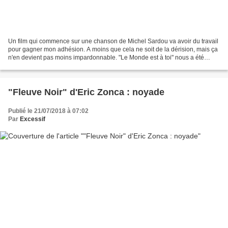
Un film qui commence sur une chanson de Michel Sardou va avoir du travail
pour gagner mon adhésion. A moins que cela ne soit de la dérision, mais ça
n'en devient pas moins impardonnable. "Le Monde est à toi" nous a été
vendu comme la comédie française...
"Fleuve Noir" d'Eric Zonca : noyade
Publié le 21/07/2018 à 07:02
Par
Excessif