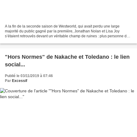
A la fin de la seconde saison de Westworld, qui avait perdu une large
majorité du public gagné par la première, Jonathan Nolan et Lisa Joy
s’étaient retrouvés devant un véritable champ de ruines : plus personne de
sensé ne comprenait rien ni à ce qu’ils...
"Hors Normes" de Nakache et Toledano : le lien
social...
Publié le 03/11/2019 à 07:46
Par
Excessif