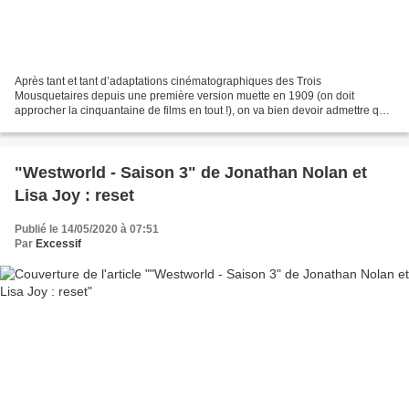
Après tant et tant d’adaptations cinématographiques des Trois
Mousquetaires depuis une première version muette en 1909 (on doit
approcher la cinquantaine de films en tout !), on va bien devoir admettre que
le chef d’œuvre de Dumas devrait être laissé...
"Westworld - Saison 3" de Jonathan Nolan et
Lisa Joy : reset
Publié le 14/05/2020 à 07:51
Par
Excessif