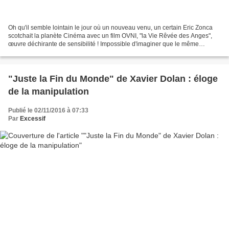
Oh qu'il semble lointain le jour où un nouveau venu, un certain Eric Zonca
scotchait la planète Cinéma avec un film OVNI, "la Vie Rêvée des Anges",
œuvre déchirante de sensibilité ! Impossible d'imaginer que le même
réalisateur ait pu "commettre" cet...
"Juste la Fin du Monde" de Xavier Dolan : éloge
de la manipulation
Publié le 02/11/2016 à 07:33
Par
Excessif