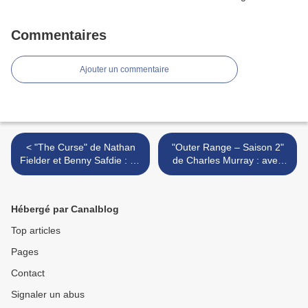
Commentaires
Ajouter un commentaire
< "The Curse" de Nathan
"Outer Range – Saison 2"
Fielder et Benny Safdie : au
de Charles Murray : avec
summum de « la gêne »
un soupçon de « Dark » ! >
Hébergé par Canalblog
Top articles
Pages
Contact
Signaler un abus