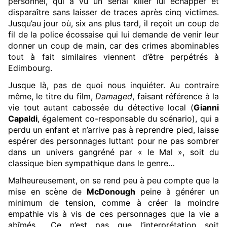
personnel, qui a vu un serial killer lui échapper et
disparaître sans laisser de traces après cinq victimes.
Jusqu’au jour où, six ans plus tard, il reçoit un coup de
fil de la police écossaise qui lui demande de venir leur
donner un coup de main, car des crimes abominables
tout à fait similaires viennent d’être perpétrés à
Edimbourg.
Jusque là, pas de quoi nous inquiéter. Au contraire
même, le titre du film,
Damaged
, faisant référence à la
vie tout autant cabossée du détective local (
Gianni
Capaldi
, également co-responsable du scénario), qui a
perdu un enfant et n’arrive pas à reprendre pied, laisse
espérer des personnages luttant pour ne pas sombrer
dans un univers gangréné par « le Mal », soit du
classique bien sympathique dans le genre…
Malheureusement, on se rend peu à peu compte que la
mise en scène de
McDonough
peine à générer un
minimum de tension, comme à créer la moindre
empathie vis à vis de ces personnages que la vie a
abîmés… Ce n’est pas que l’interprétation soit