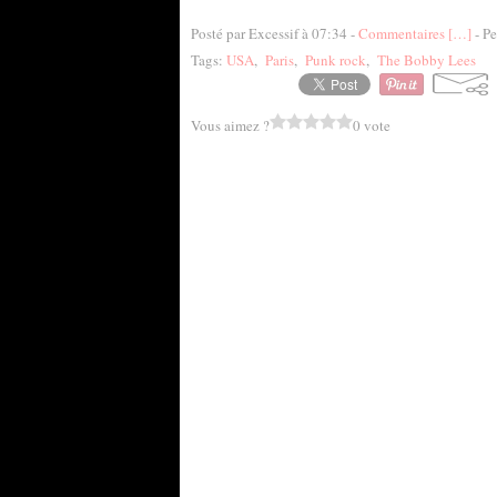
Posté par Excessif à 07:34 -
Commentaires [
…
]
- Pe
Tags:
USA
,
Paris
,
Punk rock
,
The Bobby Lees
Vous aimez ?
0 vote