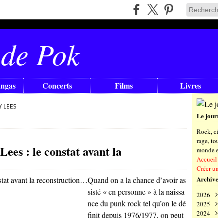
 de Pok
angas
Concerts
Films
Livres
 LEES
Le jour
Rock, ci
rage, t
ees : le constat avant la
monde en
Accueil
Créer u
Archive
Quand on a la chance d’avoir as
sisté « en personne » à la naissa
2026
nce du punk rock tel qu’on le dé
2025
Aoû
2024
Juil
Déc
finit depuis 1976/1977, on peut