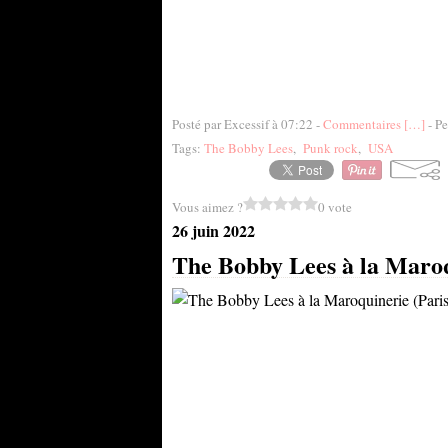
Posté par Excessif à 07:22 -
Commentaires [
…
]
- Pe
Tags:
The Bobby Lees
,
Punk rock
,
USA
Vous aimez ?
0 vote
26 juin 2022
The Bobby Lees à la Maroqu