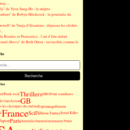
gway…
ly" de Yeon Sang-Ho : le mépris
nfuser" de Robyn Hitchcock : la poursuite du
r
ewell" de Vanja d'Alcantara : dépasser les clichés
...
de Risuleo et Pronostico : l’art d’être aliéné
ound Above" de Beth Orton : invincible comme le
che
ies
Thrillers
es
Punk rock
HBO
Polar scandinave
GB
Action
de Gare
 les classiques du cinéma
Espionnage
Horreur
France
SciFi
V
Serial Killer
Heroic Fantasy
Paris
Japon
Australie
Animation
Amazon Prime