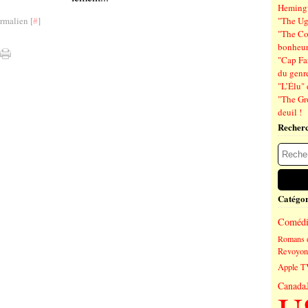
Hemin
rmalien [
#
]
"The Ug
"The Co
bonheu
"Cap Far
du genre
"L’Élu" 
"The Gr
deuil !
Recher
Catégor
Comédi
Romans 
Revoyons
Apple T
Canada