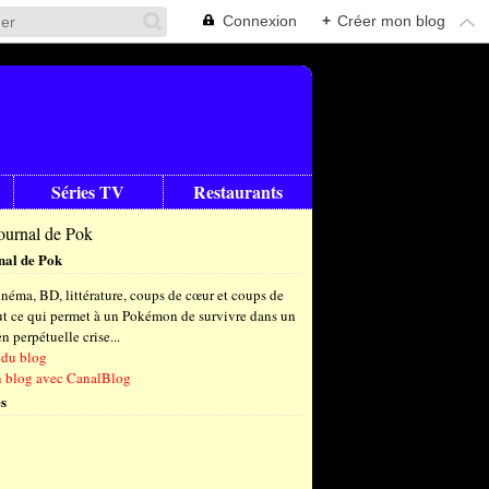
Connexion
+
Créer mon blog
Séries TV
Restaurants
nal de Pok
néma, BD, littérature, coups de cœur et coups de
out ce qui permet à un Pokémon de survivre dans un
 perpétuelle crise...
 du blog
n blog avec CanalBlog
s
t
(6)
let
embre
(24)
(23)