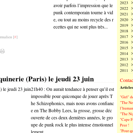
2023
Juin
Nov
Déc
avoir parfois l’impression que le
2022
Mai
Oct
Nov
Déc
punk contemporain tourne à vid
2021
Avri
Sep
Oct
Nov
Déc
e, ou tout au moins recycle des r
2020
Mar
Aoû
Sep
Oct
Nov
Déc
2019
Févr
Juil
Aoû
Sep
Oct
Nov
Déc
ecettes qui ne sont plus très...
2018
Janv
Juin
Juil
Aoû
Sep
Oct
Nov
Déc
2017
Mai
Juin
Juil
Aoû
Sep
Oct
Nov
Déc
rmalien [
#
]
2016
Avri
Mai
Juin
Juil
Aoû
Sep
Oct
Nov
Déc
2015
Mar
Avri
Mai
Juin
Juil
Aoû
Sep
Oct
Nov
Déc
2014
Févr
Mar
Avri
Mai
Juin
Juil
Aoû
Sep
Oct
Nov
Déc
2013
Janv
Févr
Mar
Avri
Mai
Juin
Juil
Aoû
Sep
Oct
Nov
Déc
2012
Janv
Févr
Mar
Avri
Mai
Juin
Juil
Aoû
Sep
Oct
Nov
Déc
2011
Janv
Févr
Mar
Avri
Mai
Juin
Juil
Aoû
Sep
Oct
Nov
Déc
inerie (Paris) le jeudi 23 juin
Janv
Févr
Mar
Avri
Mai
Juin
Juil
Aoû
Sep
Oct
Nov
Déc
Contact
Janv
Févr
Mar
Avri
Mai
Juin
Juil
Aoû
Sep
Oct
Nov
Articles
Janv
Févr
Mar
Avri
Mai
Juin
Juil
Aoû
Sep
21h40 : On aurait tendance à penser qu’il est
Janv
Févr
Mar
Avri
Mai
Juin
Juil
Aoû
impossible pour quiconque de jouer après T
"Girl" d
Janv
Févr
Mar
Avri
Mai
Juin
Juil
"The Ne
he Schizophonics, mais nous avons confianc
Janv
Févr
Mar
Avri
Mai
Juin
l’human
e en The Bobby Lees, la grosse, grosse déc
Janv
Févr
Mar
Avri
Mai
"The Ni
Janv
Févr
Mar
Avri
ouverte de ces deux dernières années, le gro
"Cape F
Janv
Févr
Mar
upe de punk rock le plus intense émotionnel
Peur !
Janv
Févr
"Pour q
lement...
Janv