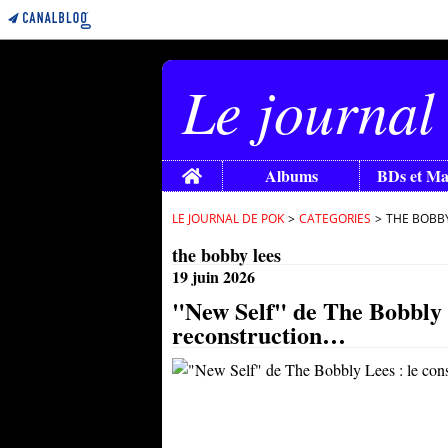
Le journal
Home
Albums
BDs et M
LE JOURNAL DE POK
>
CATEGORIES
>
THE BOBBY
the bobby lees
19 juin 2026
"New Self" de The Bobbly L
reconstruction…