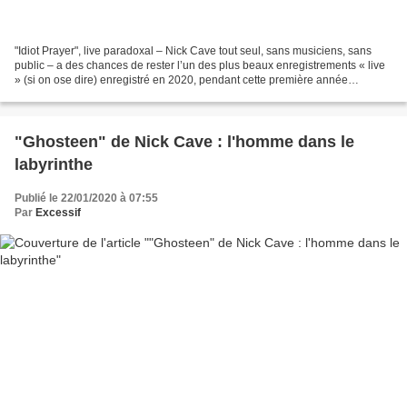
"Idiot Prayer", live paradoxal – Nick Cave tout seul, sans musiciens, sans
public – a des chances de rester l’un des plus beaux enregistrements « live
» (si on ose dire) enregistré en 2020, pendant cette première année
d’effondrement sociétal – culturel...
"Ghosteen" de Nick Cave : l'homme dans le
labyrinthe
Publié le 22/01/2020 à 07:55
Par
Excessif