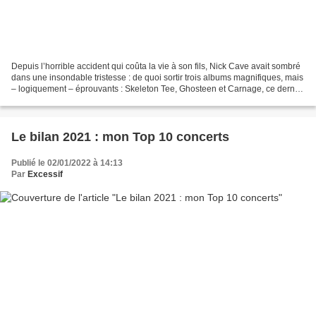
Depuis l’horrible accident qui coûta la vie à son fils, Nick Cave avait sombré
dans une insondable tristesse : de quoi sortir trois albums magnifiques, mais
– logiquement – éprouvants : Skeleton Tee, Ghosteen et Carnage, ce dernier
pas avec les Bad Seeds...
Le bilan 2021 : mon Top 10 concerts
Publié le 02/01/2022 à 14:13
Par
Excessif