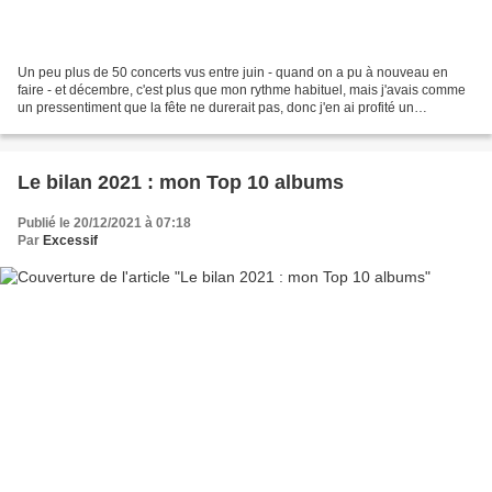
Un peu plus de 50 concerts vus entre juin - quand on a pu à nouveau en
faire - et décembre, c'est plus que mon rythme habituel, mais j'avais comme
un pressentiment que la fête ne durerait pas, donc j'en ai profité un
maximum. Et voici les 10 que je retiendrai...
Le bilan 2021 : mon Top 10 albums
Publié le 20/12/2021 à 07:18
Par
Excessif