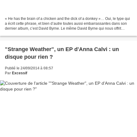
« He has the brain of a chicken and the dick of a donkey »… Oui, le type qui
a écrit cette phrase, et bien d’autre toutes aussi embarrassantes dans son
dernier album, c’est David Byrne. Le même David Byrne qui nous offrit
"Psycho Killer" en 1977, et ensuite...
"Strange Weather", un EP d'Anna Calvi : un
disque pour rien ?
Publié le 24/09/2014 à 08:57
Par
Excessif