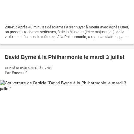
20h45 : Après 40 minutes désolantes à s'ennuyer à mourir avec Agnès Obel,
on passe aux choses sérieuses, à de la Musique (lettre majuscule !), de la
vraie... Le décor est le même qu’à la Philharmonie, ce spectaculaire espace
entouré de rideaux de chaînes,...
David Byrne à la Philharmonie le mardi 3 juillet
Publié le 05/07/2018 à 07:41
Par
Excessif