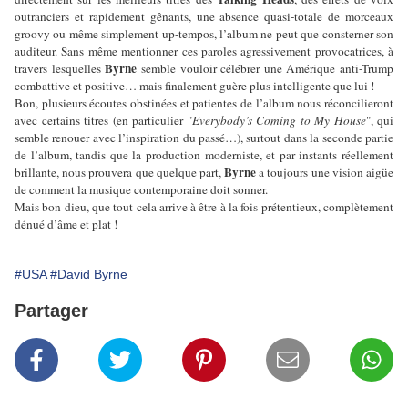
outranciers et rapidement gênants, une absence quasi-totale de morceaux
groovy ou même simplement up-tempos, l’album ne peut que consterner son
auditeur. Sans même mentionner ces paroles agressivement provocatrices, à
Byrne
travers lesquelles
semble vouloir célébrer une Amérique anti-Trump
combattive et positive… mais finalement guère plus intelligente que lui !
Bon, plusieurs écoutes obstinées et patientes de l’album nous réconcilieront
avec certains titres (en particulier "
Everybody’s Coming to My House
", qui
semble renouer avec l’inspiration du passé…), surtout dans la seconde partie
de l’album, tandis que la production moderniste, et par instants réellement
Byrne
brillante, nous prouvera que quelque part,
a toujours une vision aigüe
de comment la musique contemporaine doit sonner.
Mais bon dieu, que tout cela arrive à être à la fois prétentieux, complètement
dénué d’âme et plat !
#USA
#David Byrne
Partager