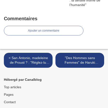
Commentaires
Ajouter un commentaire
< San Antonio, madeleine
"Des Hommes sans
de Proust ? : "Réglez-lui
Femmes" de Haruki
son Compte" (1949)
Murakami : la tache de vin
>
Hébergé par Canalblog
Top articles
Pages
Contact