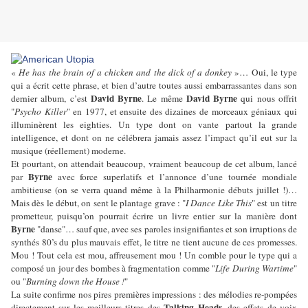
«
He has the brain of a chicken and the dick of a donkey
»… Oui, le type
qui a écrit cette phrase, et bien d’autre toutes aussi embarrassantes dans son
David Byrne
David Byrne
dernier album, c’est
. Le même
qui nous offrit
"
Psycho Killer
" en 1977, et ensuite des dizaines de morceaux géniaux qui
illuminèrent les eighties. Un type dont on vante partout la grande
intelligence, et dont on ne célébrera jamais assez l’impact qu’il eut sur la
musique (réellement) moderne.
Et pourtant, on attendait beaucoup, vraiment beaucoup de cet album, lancé
Byrne
par
avec force superlatifs et l’annonce d’une tournée mondiale
ambitieuse (on se verra quand même à la Philharmonie débuts juillet !)…
Mais dès le début, on sent le plantage grave : "
I Dance Like This
" est un titre
prometteur, puisqu’on pourrait écrire un livre entier sur la manière dont
Byrne
"danse"… sauf que, avec ses paroles insignifiantes et son irruptions de
synthés 80’s du plus mauvais effet, le titre ne tient aucune de ces promesses.
Mou ! Tout cela est mou, affreusement mou ! Un comble pour le type qui a
composé un jour des bombes à fragmentation comme "
Life During Wartime
"
ou "
Burning down the House !
"
La suite confirme nos pires premières impressions : des mélodies re-pompées
Talking Heads
directement sur les meilleurs titres des
, des effets de voix