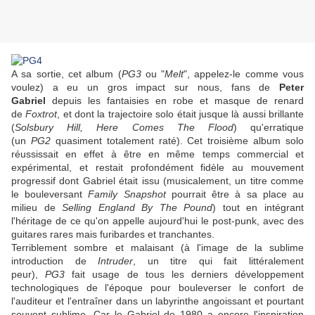
A sa sortie, cet album (
PG3
ou "
Melt
", appelez-le comme vous
voulez) a eu un gros impact sur nous, fans de
Peter
Gabriel
depuis les fantaisies en robe et masque de renard
de
Foxtrot
, et dont la trajectoire solo était jusque là aussi brillante
(
Solsbury Hill, Here Comes The Flood
) qu'erratique
(un
PG2
quasiment totalement raté). Cet troisième album solo
réussissait en effet à être en même temps commercial et
expérimental, et restait profondément fidèle au mouvement
progressif dont
Gabriel
était issu (musicalement, un titre comme
le bouleversant
Family Snapshot
pourrait être à sa place au
milieu de
Selling England By The Pound
) tout en intégrant
l'héritage de ce qu'on appelle aujourd'hui le post-punk, avec des
guitares rares mais furibardes et tranchantes.
Terriblement sombre et malaisant (à l'image de la sublime
introduction de
Intruder
, un titre qui fait littéralement
peur),
PG3
fait usage de tous les derniers développement
technologiques de l'époque pour bouleverser le confort de
l'auditeur et l'entraîner dans un labyrinthe angoissant et pourtant
souvent sublime. Car le
Gabriel
de 1980 a encore l'inspiration