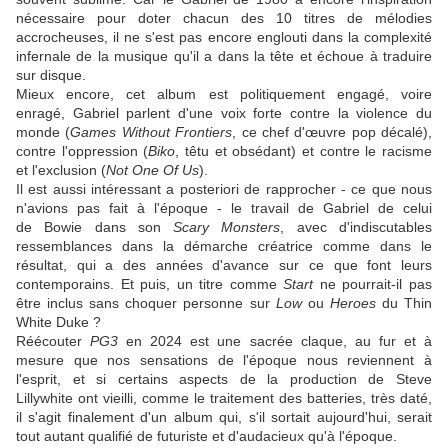
nécessaire pour doter chacun des 10 titres de mélodies
accrocheuses, il ne s'est pas encore englouti dans la complexité
infernale de la musique qu'il a dans la tête et échoue à traduire
sur disque.
Mieux encore, cet album est politiquement engagé, voire
enragé,
Gabriel
parlent d'une voix forte contre la violence du
monde (
Games Without Frontiers
, ce chef d'œuvre pop décalé),
contre l'oppression (
Biko
, têtu et obsédant) et contre le racisme
et l'exclusion (
Not One Of Us
).
Il est aussi intéressant a posteriori de rapprocher - ce que nous
n'avions pas fait à l'époque - le travail de
Gabriel
de celui
de
Bowie
dans son
Scary Monsters
, avec d'indiscutables
ressemblances dans la démarche créatrice comme dans le
résultat, qui a des années d'avance sur ce que font leurs
contemporains. Et puis, un titre comme
Start
ne pourrait-il pas
être inclus sans choquer personne sur
Low
ou
Heroes
du Thin
White Duke ?
Réécouter
PG3
en 2024 est une sacrée claque, au fur et à
mesure que nos sensations de l'époque nous reviennent à
l'esprit, et si certains aspects de la production de
Steve
Lillywhite
ont vieilli, comme le traitement des batteries, très daté,
il s'agit finalement d'un album qui, s'il sortait aujourd'hui, serait
tout autant qualifié de futuriste et d'audacieux qu'à l'époque.