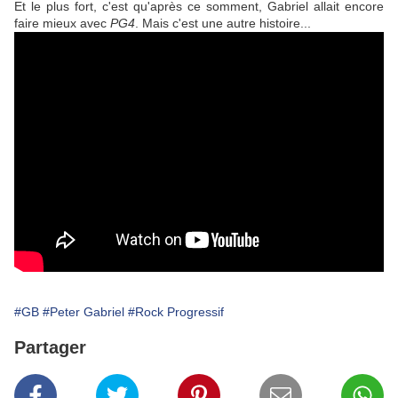
Et le plus fort, c'est qu'après ce somment,
Gabriel
allait encore
faire mieux avec
PG4
. Mais c'est une autre histoire...
#GB
#Peter Gabriel
#Rock Progressif
Partager