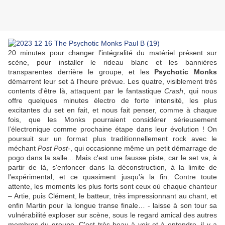
20 minutes pour changer l’intégralité du matériel présent sur
scène, pour installer le rideau blanc et les bannières
transparentes derrière le groupe, et les
Psychotic Monks
démarrent leur set à l'heure prévue. Les quatre, visiblement très
contents d'être là, attaquent par le fantastique
Crash
, qui nous
offre quelques minutes électro de forte intensité, les plus
excitantes du set en fait, et nous fait penser, comme à chaque
fois, que les Monks pourraient considérer sérieusement
l’électronique comme prochaine étape dans leur évolution ! On
poursuit sur un format plus traditionnellement rock avec le
méchant
Post Post-
, qui occasionne même un petit démarrage de
pogo dans la salle... Mais c'est une fausse piste, car le set va, à
partir de là, s'enfoncer dans la déconstruction, à la limite de
l'expérimental, et ce quasiment jusqu'à la fin. Contre toute
attente, les moments les plus forts sont ceux où chaque chanteur
– Artie, puis Clément, le batteur, très impressionnant au chant, et
enfin Martin pour la longue transe finale… - laisse à son tour sa
vulnérabilité exploser sur scène, sous le regard amical des autres
membres du groupe. C'est très beau à voir et à entendre, il y a