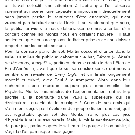
un travail collectif, une attention à l’autre que l’on observe
rarement sur scène, une capacité à improviser individuellement
sans jamais perdre le sentiment d’être ensemble, qui n’est
vraiment pas habituel dans le Rock. Il faut seulement que nous,
le public, arrivions à nous débarrasser de nos attentes d'un
concert comme les Monks nous en offraient naguère : il faut
seulement que nous acceptions de lâcher prise et de nous laisser
emporter par les émotions nues.
Pour la dernière partie du set, Martin descend chanter dans la
salle, au milieu du public et debout sur le bar,
Décors
(«
What's
on the menu, tonight?
», pertinent dans le contexte des Fêtes de
Fin d’Année…), avant que le set se conclue sur ce qui nous a
semblé une revisite de
Every Sight
, et un finale longuement
martelé et cuivré, avec Paul à la trompette. Alors, dans leur
recherche d'une musique toujours plus émotionnelle, les
Psychotic Monks, funambules de l’expérimentation, ont-ils trop
sacrifié à la poursuite d’une VERITE supérieure qui se
dissimulerait au-delà de la musique ? Ceux de nos amis qui
s’affirment déçus par l’évolution du groupe diraient que oui, qu’il
est regrettable qu’un set des Monks n’offre plus ces pics
d’hystérie à nuls autres pareils. Mais, à voir le sentiment de joie,
de pure joie, partagé après le set entre le groupe et son public, il
s’agit là d’un pari risqué, mais gagné.