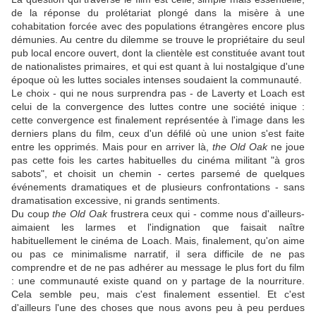
de la réponse du prolétariat plongé dans la misère à une
cohabitation forcée avec des populations étrangères encore plus
démunies. Au centre du dilemme se trouve le propriétaire du seul
pub local encore ouvert, dont la clientèle est constituée avant tout
de nationalistes primaires, et qui est quant à lui nostalgique d'une
époque où les luttes sociales intenses soudaient la communauté.
Le choix - qui ne nous surprendra pas - de
Laverty
et
Loach
est
celui de la convergence des luttes contre une société inique :
cette convergence est finalement représentée à l'image dans les
derniers plans du film, ceux d'un défilé où une union s'est faite
entre les opprimés. Mais pour en arriver là,
the Old Oak
ne joue
pas cette fois les cartes habituelles du cinéma militant "à gros
sabots", et choisit un chemin - certes parsemé de quelques
événements dramatiques et de plusieurs confrontations - sans
dramatisation excessive, ni grands sentiments.
Du coup
the Old Oak
frustrera ceux qui - comme nous d'ailleurs-
aimaient les larmes et l'indignation que faisait naître
habituellement le cinéma de
Loach
. Mais, finalement, qu'on aime
ou pas ce minimalisme narratif, il sera difficile de ne pas
comprendre et de ne pas adhérer au message le plus fort du film
: une communauté existe quand on y partage de la nourriture.
Cela semble peu, mais c'est finalement essentiel. Et c'est
d'ailleurs l'une des choses que nous avons peu à peu perdues