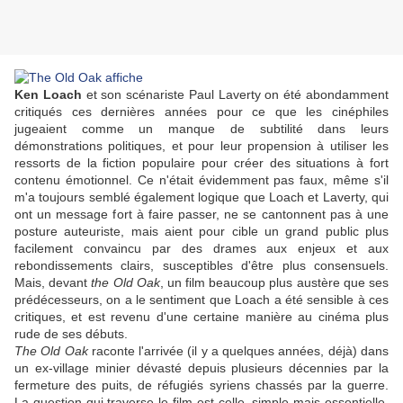
Ken Loach
et son scénariste
Paul Laverty
on été abondamment
critiqués ces dernières années pour ce que les cinéphiles
jugeaient comme un manque de subtilité dans leurs
démonstrations politiques, et pour leur propension à utiliser les
ressorts de la fiction populaire pour créer des situations à fort
contenu émotionnel. Ce n'était évidemment pas faux, même s'il
m'a toujours semblé également logique que
Loach
et
Laverty
, qui
ont un message fort à faire passer, ne se cantonnent pas à une
posture auteuriste, mais aient pour cible un grand public plus
facilement convaincu par des drames aux enjeux et aux
rebondissements clairs, susceptibles d'être plus consensuels.
Mais, devant
the Old Oak
, un film beaucoup plus austère que ses
prédécesseurs, on a le sentiment que
Loach
a été sensible à ces
critiques, et est revenu d'une certaine manière au cinéma plus
rude de ses débuts.
The Old Oak
raconte l'arrivée (il y a quelques années, déjà) dans
un ex-village minier dévasté depuis plusieurs décennies par la
fermeture des puits, de réfugiés syriens chassés par la guerre.
La question qui traverse le film est celle, simple mais essentielle,