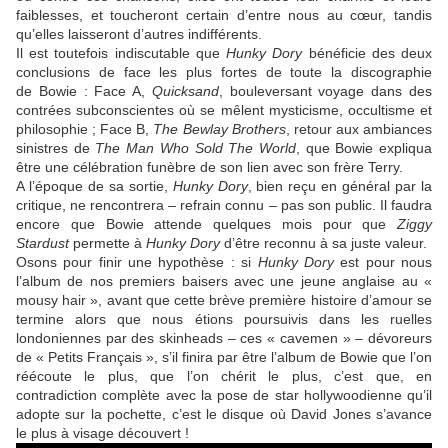
faiblesses, et toucheront certain d’entre nous au cœur, tandis
qu’elles laisseront d’autres indifférents.
Il est toutefois indiscutable que
Hunky Dory
bénéficie des deux
conclusions de face les plus fortes de toute la discographie
de
Bowie
: Face A,
Quicksand
, bouleversant voyage dans des
contrées subconscientes où se mêlent mysticisme, occultisme et
philosophie ; Face B,
The Bewlay Brothers
, retour aux ambiances
sinistres de
The Man Who Sold The World
, que Bowie expliqua
être une célébration funèbre de son lien avec son frère Terry.
A l’époque de sa sortie,
Hunky Dory
, bien reçu en général par la
critique, ne rencontrera – refrain connu – pas son public. Il faudra
encore que
Bowie
attende quelques mois pour que
Ziggy
Stardust
permette à
Hunky Dory
d’être reconnu à sa juste valeur.
Osons pour finir une hypothèse : si
Hunky Dory
est pour nous
l’album de nos premiers baisers avec une jeune anglaise au «
mousy hair », avant que cette brève première histoire d’amour se
termine alors que nous étions poursuivis dans les ruelles
londoniennes par des skinheads – ces « cavemen » – dévoreurs
de « Petits Français », s’il finira par être l’album de
Bowie
que l’on
réécoute le plus, que l’on chérit le plus, c’est que, en
contradiction complète avec la pose de star hollywoodienne qu’il
adopte sur la pochette, c’est le disque où
David Jones
s’avance
le plus à visage découvert !