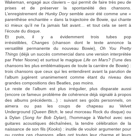
Wakeman
, engagé aux claviers – qui permit de faire très peu de
prises et de préserver la spontanéité des chansons.
L’enregistrement de
Hunky Dory
semble avoir été comme une «
parenthèse enchantée » dans la trajectoire de
Bowie
, qui chante
ici mieux qu’il ne l’a jamais fait avant… et tout cela se sent à
l’écoute du disque.
Et puis, il y a évidemment trois tubes pop
irrésistibles,
Changes
(chanson dont le texte annonce la
versatilité permanente du nouveau
Bowie
),
Oh You Pretty
Things
(déjà un succès commercial dans une version interprétée
par
Peter Noone
) et surtout le magique
Life on Mars?
(l’une des
chansons les plus emblématiques de toute la carrière de
Bowie
) :
trois chansons que ceux qui les entendirent avant la parution de
l’album jugèrent unanimement comme étant du niveau des
grandes compositions des
Beatles
, pas moins.
Le reste de l’album est plus irrégulier, plus disparate aussi
(encore ce fameux problème de cohérence déjà signalé à propos
des albums précédents…) : suivant ses goûts personnels, on
aimera ou pas les coups de chapeau au
Velvet
Underground
(
Queen Bitch
, le seul morceau Rock du disque) ou
à
Dylan
(
Song for Bob Dylan
), l’hommage à
Warhol
avec ses
guitares acoustiques déchaînées, la tendre célébration de la
naissance de son fils (
Kooks
) : inutile de vouloir argumenter pour
ou contre ces chansons, elles ont toutes leur charme et leurs