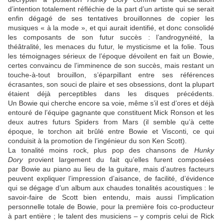
d’intention totalement réfléchie de la part d’un artiste qui se serait
enfin dégagé de ses tentatives brouillonnes de copier les
musiques « à la mode », et qui aurait identifié, et donc consolidé
les composants de son futur succès : l’androgynéité, la
théâtralité, les menaces du futur, le mysticisme et la folie. Tous
les témoignages sérieux de l’époque dévoilent en fait un
Bowie
,
certes convaincu de l’imminence de son succès, mais restant un
touche-à-tout brouillon, s’éparpillant entre ses références
écrasantes, son souci de plaire et ses obsessions, dont la plupart
étaient déjà perceptibles dans les disques précédents.
Un
Bowie
qui cherche encore sa voie, même s’il est d’ores et déjà
entouré de l’équipe gagnante que constituent
Mick Ronson
et les
deux autres futurs
Spiders from Mars
(il semble qu’à cette
époque, le torchon ait brûlé entre
Bowie
et
Visconti
, ce qui
conduisit à la promotion de l’ingénieur du son
Ken Scott
).
La tonalité moins rock, plus pop des chansons de
Hunky
Dory
provient largement du fait qu’elles furent composées
par
Bowie
au piano au lieu de la guitare, mais d’autres facteurs
peuvent expliquer l’impression d’aisance, de facilité, d’évidence
qui se dégage d’un album aux chaudes tonalités acoustiques : le
savoir-faire de Scott bien entendu, mais aussi l’implication
personnelle totale de
Bowie
, pour la première fois co-producteur
à part entière ; le talent des musiciens – y compris celui de
Rick