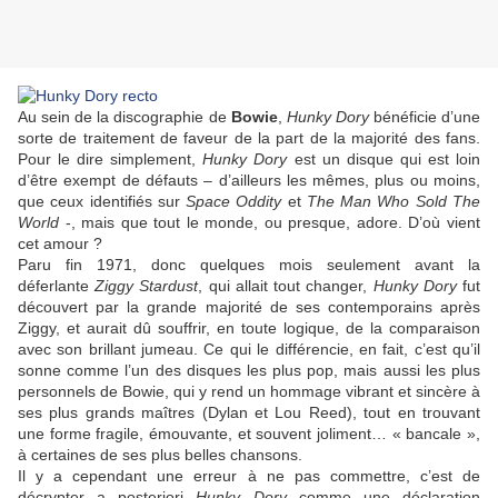
Au sein de la discographie de
Bowie
,
Hunky Dory
bénéficie d’une
sorte de traitement de faveur de la part de la majorité des fans.
Pour le dire simplement,
Hunky Dory
est un disque qui est loin
d’être exempt de défauts – d’ailleurs les mêmes, plus ou moins,
que ceux identifiés sur
Space Oddity
et
The Man Who Sold The
World
-, mais que tout le monde, ou presque, adore. D’où vient
cet amour ?
Paru fin 1971, donc quelques mois seulement avant la
déferlante
Ziggy Stardust
, qui allait tout changer,
Hunky Dory
fut
découvert par la grande majorité de ses contemporains après
Ziggy, et aurait dû souffrir, en toute logique, de la comparaison
avec son brillant jumeau. Ce qui le différencie, en fait, c’est qu’il
sonne comme l’un des disques les plus pop, mais aussi les plus
personnels de
Bowie
, qui y rend un hommage vibrant et sincère à
ses plus grands maîtres (
Dylan
et
Lou Reed
), tout en trouvant
une forme fragile, émouvante, et souvent joliment… « bancale »,
à certaines de ses plus belles chansons.
Il y a cependant une erreur à ne pas commettre, c’est de
décrypter a posteriori
Hunky Dory
comme une déclaration