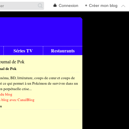
Connexion
+
Créer mon blog
Séries TV
Restaurants
nal de Pok
néma, BD, littérature, coups de cœur et coups de
out ce qui permet à un Pokémon de survivre dans un
 perpétuelle crise...
 du blog
n blog avec CanalBlog
s
t
(6)
let
embre
(24)
(23)