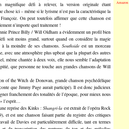
Amazon 
agnifique défi à relever, la version originale étant
ue chose ici – même si le lyrisme n’est pas la caractéristique la
Françoiz. On peut toutefois affirmer que cette chanson est
blement n’importe quel traitement !
nie Prince Billy / Will Oldham a évidemment un profil bien
défi soit moins grand, surtout quand on considère la magie
r à la moindre de ses chansons.
Southside
est un morceau
e, avec une atmosphère plus upbeat que la plupart des autres
sonnel, même chantée à deux voix, elle nous semble l’adaptation
 pitié, que personne ne touche aux grandes chansons de Will
ason of the Witch de Donovan, grande chanson psychédélique
aconte que Jimmy Page aurait participé). Il est donc judicieux
igner franchement des tonalités de l’époque, pour mieux nous
 » l’esprit…
 une reprise des Kinks :
Shangri-la
est extrait de l’opéra Rock
, et est une chanson faisant partie du registre des critiques
vail de Davies est particulièrement difficile, tant en termes
 et de transcription des ruptures de ton et des mélodies