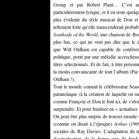
Group et par Robert Plant… C’est un m
particulièrement lyrique, et il en reste quelq
plus évidente du style musical de Don et 
tellement forte qu’elle transcenderait proba
Southside of the World
, une chanson de Bon
plus bas, ce qui ne veut pas dire que le 
que Will Oldham est capable de confére
politique, porté par une mélodie accrocheus
titres sélectionnés. Et de fait, à titre per
la moins convaincante de tout l’album (Par
Oldham !).
Tout le monde connaît le célébrissime Se
paranoïaque (à la création de laquelle on r
comme Françoiz et Don le font ici, de s’élo
surprendre. Et pour finaliser en « actualiser
On peut être plus surpris de trouver ensuite
(comme on disait à l’époque)
Arthur
(1969)
sociales de Ray Davies. L’adaptation du tra
d’actualisation de la forme que du fond,