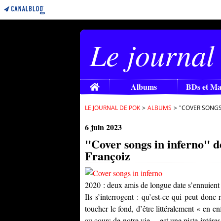
Le journal
Home
Albums
BDs et M
LE JOURNAL DE POK
>
ALBUMS
>
"COVER SONGS 
6 juin 2023
"Cover songs in inferno" d
Françoiz
2020 : deux amis de longue date s’ennuient p
Ils s’interrogent : qu’est-ce qui peut donc
toucher le fond, d’être littéralement « en e
au cours de notre vie… est une piste intéres