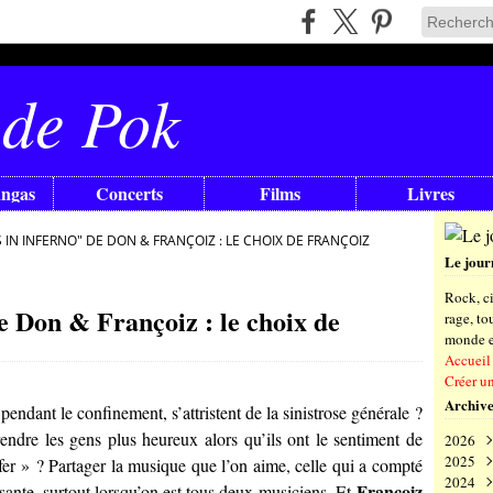
 de Pok
angas
Concerts
Films
Livres
IN INFERNO" DE DON & FRANÇOIZ : LE CHOIX DE FRANÇOIZ
Le jour
Rock, ci
e Don & Françoiz : le choix de
rage, t
monde en
Accueil
Créer u
Archive
endant le confinement, s’attristent de la sinistrose générale ?
 rendre les gens plus heureux alors qu’ils ont le sentiment de
2026
2025
Aoû
nfer » ? Partager la musique que l’on aime, celle qui a compté
2024
Juil
Déc
Françoiz
sante, surtout lorsqu’on est tous deux musiciens. Et