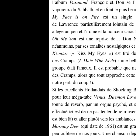
l’album
Paranoid
. Françoiz et Don se l’
vaporeux du Sabbath, et en font le plus beau 
My Face is on Fire
est un single d
de Lawrence particulièrement lointain de
allège un peu et l’ironie et la noirceur cara
Oh My Son
est une reprise de… Don Nino
néanmoins, par ses tonalités nostalgiques et 
Kizmiaz
(« Kiss My Eyes ») est tiré de l
des Cramps (
A Date With Elvis
) : une bel
groupe était fameux. Il est probable que nu
des Cramps, alors que tout rapproche cett
notre part, du coup !).
Si les excellents Hollandais de Shocking B
pour leur méga-tube
Venus
,
Daemon Love
tonne de réverb, par un orgue psyché, et 
effectué ici est de ne pas tenter de retrouv
est bien là) et aller plutôt vers les ambianc
Morning Dew
(qui date de 1961) est un gr
peu oubliée de nos jours. Une chanson déjà