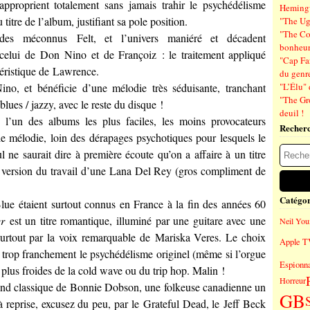
approprient totalement sans jamais trahir le psychédélisme
Hemin
titre de l’album, justifiant sa pole position.
"The Ug
"The Co
es méconnus Felt, et l’univers maniéré et décadent
bonheu
 celui de Don Nino et de Françoiz : le traitement appliqué
"Cap Far
ctéristique de Lawrence.
du genre
, et bénéficie d’une mélodie très séduisante, tranchant
"L’Élu" 
"The Gr
blues / jazzy, avec le reste du disque !
deuil !
’un des albums les plus faciles, les moins provocateurs
Recher
le mélodie, loin des dérapages psychotiques pour lesquels le
l ne saurait dire à première écoute qu’on a affaire à un titre
e version du travail d’une Lana Del Rey (gros compliment de
Catégor
lue étaient surtout connus en France à la fin des années 60
r
est un titre romantique, illuminé par une guitare avec une
Neil You
surtout par la voix remarquable de Mariska Veres. Le choix
Apple T
er trop franchement le psychédélisme originel (même si l’orgue
Espionn
es plus froides de la cold wave ou du trip hop. Malin !
Horreur
and classique de Bonnie Dobson, une folkeuse canadienne un
GB
 reprise, excusez du peu, par le Grateful Dead, le Jeff Beck