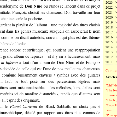
2023
Juin
Nov
Déc
Don Nino
 pseudonyme de
ou Niño) se lancent dans ce projet
2022
Mai
Oct
Nov
Déc
itiale, Françoiz choisit les chansons, Don travaille sur leur
2021
Avri
Sep
Oct
Nov
Déc
2020
Mar
Aoû
Sep
Oct
Nov
Déc
 chante et crée la pochette.
2019
Févr
Juil
Aoû
Sep
Oct
Nov
Déc
ardant la playlist de l’album : une majorité des titres choisis
2018
Janv
Juin
Juil
Aoû
Sep
Oct
Nov
Déc
ment dans les genres musicaux auxquels on associerait le nom
2017
Mai
Juin
Juil
Aoû
Sep
Oct
Nov
Déc
 comme on disait autrefois, couvrant qui plus est des thèmes
2016
Avri
Mai
Juin
Juil
Aoû
Sep
Oct
Nov
Déc
2015
Mar
Avri
Mai
Juin
Juil
Aoû
Sep
Oct
Nov
Déc
e thème de l’enfer…
2014
Févr
Mar
Avri
Mai
Juin
Juil
Aoû
Sep
Oct
Nov
Déc
ence sonore et stylistique, qui soutient une réappropriation
2013
Janv
Févr
Mar
Avri
Mai
Juin
Juil
Aoû
Sep
Oct
Nov
Déc
t grand album de reprises – et il y en a heureusement, mais
2012
Janv
Févr
Mar
Avri
Mai
Juin
Juil
Aoû
Sep
Oct
Nov
Déc
in Inferno
a tout d’un album de Don Nino et de Françoiz
2011
Janv
Févr
Mar
Avri
Mai
Juin
Juil
Aoû
Sep
Oct
Nov
Déc
Janv
Févr
Mar
Avri
Mai
Juin
Juil
Aoû
Sep
Oct
Nov
Déc
rès décidée de celle qui est l’une de nos meilleures chanteuses
Contact
Janv
Févr
Mar
Avri
Mai
Juin
Juil
Aoû
Sep
Oct
Nov
ui combine brillamment claviers / synthés avec des guitares
Articles
Janv
Févr
Mar
Avri
Mai
Juin
Juil
Aoû
Sep
u’il faut, le tout posé sur des percussions légères mais
Janv
Févr
Mar
Avri
Mai
Juin
Juil
Aoû
"Girl" d
Janv
Févr
Mar
Avri
Mai
Juin
Juil
itres sont méconnaissables – les mélodies, lorsqu’elles sont
"The Ne
Janv
Févr
Mar
Avri
Mai
Juin
erprétées ici de manière distanciée -, tandis que d’autres sont
l’human
Janv
Févr
Mar
Avri
Mai
 à l’esprit des originaux.
"The Ni
Janv
Févr
Mar
Avri
"Cape F
sur le
Planet Caravan
de Black Sabbath, un choix pas si
Janv
Févr
Mar
Peur !
Janv
Févr
atmosphérique, décalé par rapport aux titres plus connus de
"Pour q
Janv