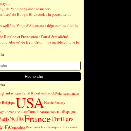
gway…
ly" de Yeon Sang-Ho : le mépris
nfuser" de Robyn Hitchcock : la poursuite du
r
ewell" de Vanja d'Alcantara : dépasser les clichés
...
de Risuleo et Pronostico : l’art d’être aliéné
ound Above" de Beth Orton : invincible comme le
che
ies
Fantastique
Punk rock
Serial Killer
ng
Polar scandinave
USA
V
Belgique
Heroic Fantasy
Canada
age
Animation
Espagne
Romans de Gare
HBO
France
Thrillers
Paris
Netflix
SciFi
Comédies
Revoyons les classiques du cinéma