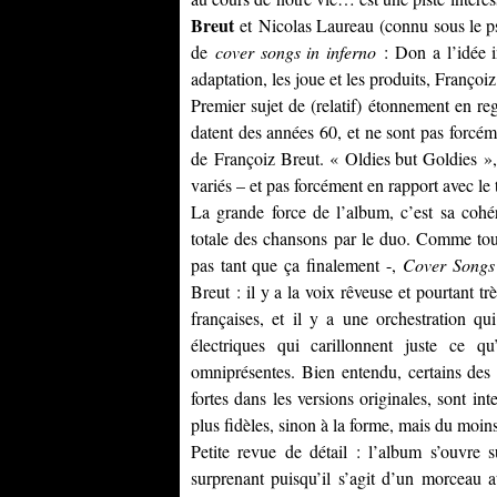
Breut
et Nicolas Laureau (connu sous le
de
cover songs in inferno
: Don a l’idée in
adaptation, les joue et les produits, Françoiz
Premier sujet de (relatif) étonnement en reg
datent des années 60, et ne sont pas forcé
de Françoiz Breut. « Oldies but Goldies »,
variés – et pas forcément en rapport avec l
La grande force de l’album, c’est sa cohér
totale des chansons par le duo. Comme tou
pas tant que ça finalement -,
Cover Songs 
Breut : il y a la voix rêveuse et pourtant t
françaises, et il y a une orchestration q
électriques qui carillonnent juste ce q
omniprésentes. Bien entendu, certains des t
fortes dans les versions originales, sont int
plus fidèles, sinon à la forme, mais du moins
Petite revue de détail : l’album s’ouvre 
surprenant puisqu’il s’agit d’un morceau 