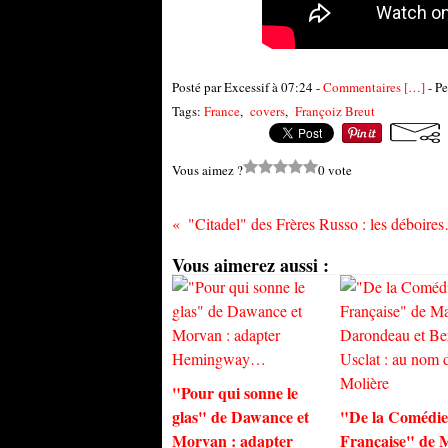
Posté par Excessif à 07:24 -
Commentaires [
…
]
- Pe
Tags:
France
,
covers
,
Françoiz Breut
Vous aimez ?
0 vote
"Citadel" des Frèr
Vous aimerez aussi :
"Pour qui sonne le
glas" de Dawance et
"De la Comédie
Morvan : adapter
Française" de 