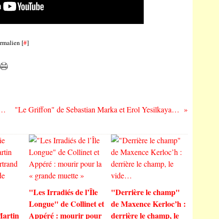
rmalien [
#
]
es Russo : les déboires du nouveau multiverse d’Amazon
"Le Griffon" de Sebastian Marka et Erol Yesilkaya : monde parallèle et traumatisme familial
"Les Irradiés de l’Île
"Derrière le champ"
Longue" de Collinet et
de Maxence Kerloc’h :
Martin
Appéré : mourir pour
derrière le champ, le