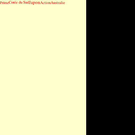
Japon
Corée du Sud
Action
Australie
Prime