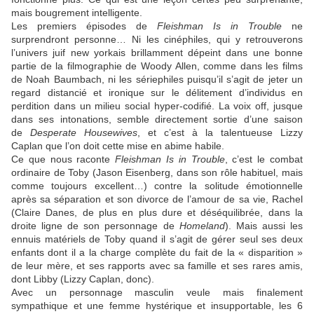
mais bougrement intelligente.
Les premiers épisodes de
Fleishman Is in Trouble
ne
surprendront personne… Ni les cinéphiles, qui y retrouverons
l’univers juif new yorkais brillamment dépeint dans une bonne
partie de la filmographie de
Woody Allen
, comme dans les films
de
Noah Baumbach
, ni les sériephiles puisqu’il s’agit de jeter un
regard distancié et ironique sur le délitement d’individus en
perdition dans un milieu social hyper-codifié. La voix off, jusque
dans ses intonations, semble directement sortie d’une saison
de
Desperate Housewives
, et c’est à la talentueuse
Lizzy
Caplan
que l’on doit cette mise en abime habile.
Ce que nous raconte
Fleishman Is in Trouble
, c’est le combat
ordinaire de Toby (
Jason Eisenberg
, dans son rôle habituel, mais
comme toujours excellent…) contre la solitude émotionnelle
après sa séparation et son divorce de l’amour de sa vie, Rachel
(
Claire Danes
, de plus en plus dure et déséquilibrée, dans la
droite ligne de son personnage de
Homeland
). Mais aussi les
ennuis matériels de Toby quand il s’agit de gérer seul ses deux
enfants dont il a la charge complète du fait de la « disparition »
de leur mère, et ses rapports avec sa famille et ses rares amis,
dont Libby (
Lizzy Caplan
, donc).
Avec un personnage masculin veule mais finalement
sympathique et une femme hystérique et insupportable, les 6