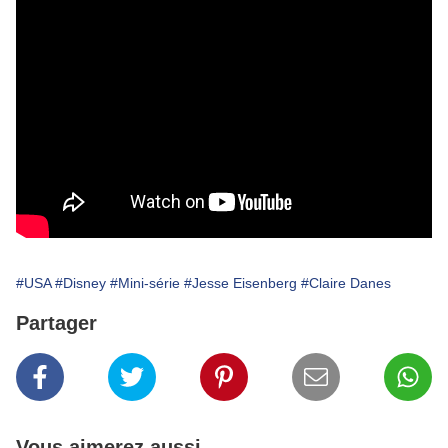
#USA
#Disney
#Mini-série
#Jesse Eisenberg
#Claire Danes
Partager
Vous aimerez aussi