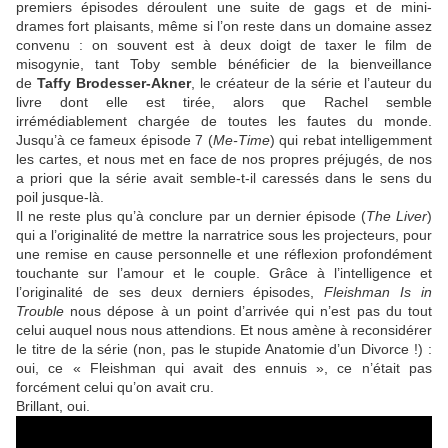
premiers épisodes déroulent une suite de gags et de mini-
drames fort plaisants, même si l’on reste dans un domaine assez
convenu : on souvent est à deux doigt de taxer le film de
misogynie, tant Toby semble bénéficier de la bienveillance
de
Taffy Brodesser-Akner
, le créateur de la série et l’auteur du
livre dont elle est tirée, alors que Rachel semble
irrémédiablement chargée de toutes les fautes du monde.
Jusqu’à ce fameux épisode 7 (
Me-Time
) qui rebat intelligemment
les cartes, et nous met en face de nos propres préjugés, de nos
a priori que la série avait semble-t-il caressés dans le sens du
poil jusque-là.
Il ne reste plus qu’à conclure par un dernier épisode (
The Liver
)
qui a l’originalité de mettre la narratrice sous les projecteurs, pour
une remise en cause personnelle et une réflexion profondément
touchante sur l’amour et le couple. Grâce à l’intelligence et
l’originalité de ses deux derniers épisodes,
Fleishman Is in
Trouble
nous dépose à un point d’arrivée qui n’est pas du tout
celui auquel nous nous attendions. Et nous amène à reconsidérer
le titre de la série (non, pas le stupide Anatomie d’un Divorce !) :
oui, ce « Fleishman qui avait des ennuis », ce n’était pas
forcément celui qu’on avait cru.
Brillant, oui.