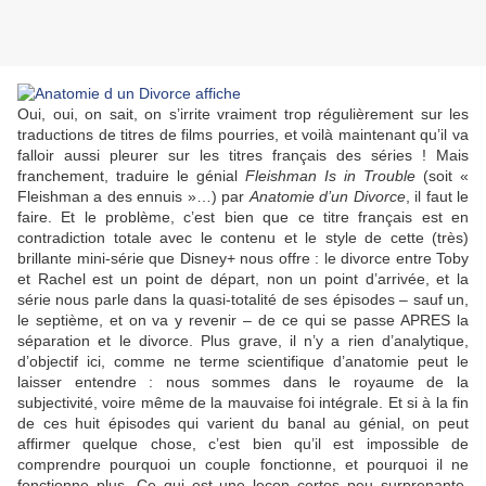
Oui, oui, on sait, on s’irrite vraiment trop régulièrement sur les
traductions de titres de films pourries, et voilà maintenant qu’il va
falloir aussi pleurer sur les titres français des séries ! Mais
franchement, traduire le génial
Fleishman Is in Trouble
(soit «
Fleishman a des ennuis »…) par
Anatomie d’un Divorce
, il faut le
faire. Et le problème, c’est bien que ce titre français est en
contradiction totale avec le contenu et le style de cette (très)
brillante mini-série que Disney+ nous offre : le divorce entre Toby
et Rachel est un point de départ, non un point d’arrivée, et la
série nous parle dans la quasi-totalité de ses épisodes – sauf un,
le septième, et on va y revenir – de ce qui se passe APRES la
séparation et le divorce. Plus grave, il n’y a rien d’analytique,
d’objectif ici, comme ne terme scientifique d’anatomie peut le
laisser entendre : nous sommes dans le royaume de la
subjectivité, voire même de la mauvaise foi intégrale. Et si à la fin
de ces huit épisodes qui varient du banal au génial, on peut
affirmer quelque chose, c’est bien qu’il est impossible de
comprendre pourquoi un couple fonctionne, et pourquoi il ne
fonctionne plus. Ce qui est une leçon certes peu surprenante,