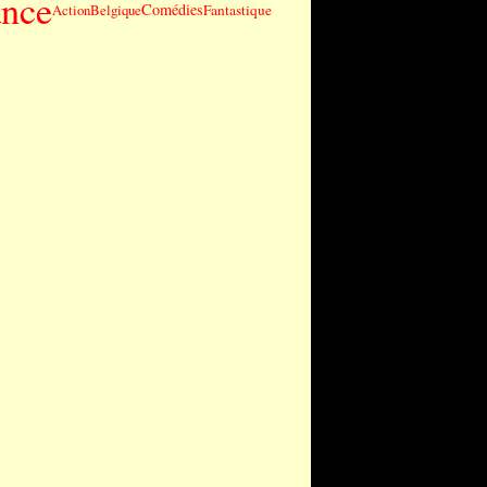
ance
Comédies
Fantastique
Action
Belgique