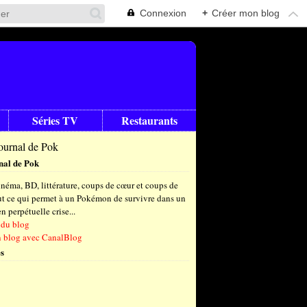
Connexion
+
Créer mon blog
Séries TV
Restaurants
nal de Pok
néma, BD, littérature, coups de cœur et coups de
out ce qui permet à un Pokémon de survivre dans un
 perpétuelle crise...
 du blog
n blog avec CanalBlog
s
t
(6)
let
embre
(24)
(23)