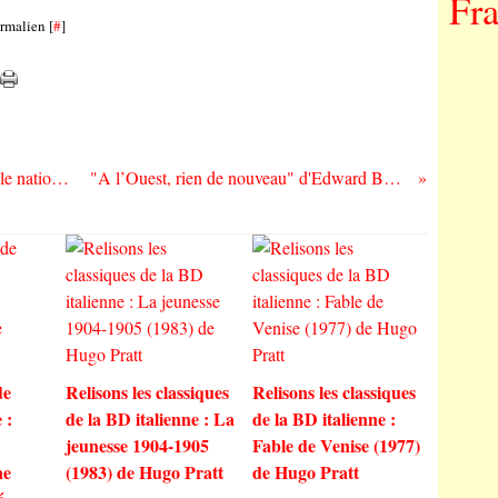
Fr
rmalien [
#
]
"Mort de rire" de Jean Lacombe : à l’École nationale de l’humour du Québec…
"A l’Ouest, rien de nouveau" d'Edward Berger : 11 heures, le 11/11…
de
Relisons les classiques
Relisons les classiques
 :
de la BD italienne : La
de la BD italienne :
jeunesse 1904-1905
Fable de Venise (1977)
ne
(1983) de Hugo Pratt
de Hugo Pratt