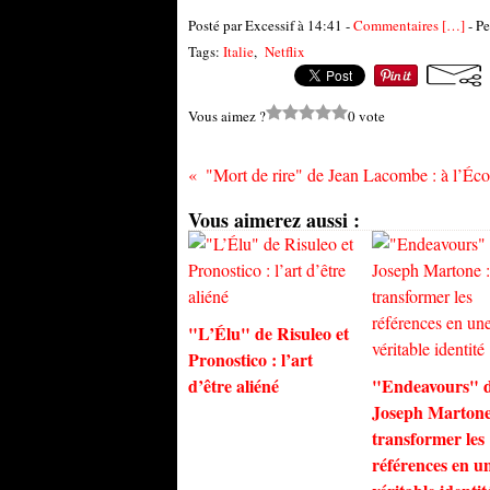
Posté par Excessif à 14:41 -
Commentaires [
…
]
- Pe
Tags:
Italie
,
Netflix
Vous aimez ?
0 vote
Vous aimerez aussi :
"L’Élu" de Risuleo et
Pronostico : l’art
d’être aliéné
"Endeavours" 
Joseph Martone
transformer les
références en u