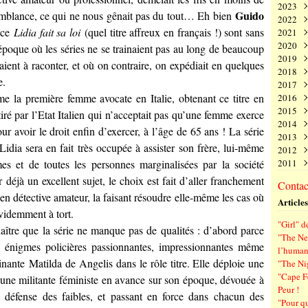
2023
Juin
Nov
Déc
Guido
isemblance, ce qui ne nous gênait pas du tout… Eh bien
2022
Mai
Oct
Nov
Déc
e ce
Lidia fait sa loi
(quel titre affreux en français !) sont sans
2021
Avri
Sep
Oct
Nov
Déc
2020
Mar
Aoû
Sep
Oct
Nov
Déc
époque où les séries ne se trainaient pas au long de beaucoup
2019
Févr
Juil
Aoû
Sep
Oct
Nov
Déc
aient à raconter, et où on contraire, on expédiait en quelques
2018
Janv
Juin
Juil
Aoû
Sep
Oct
Nov
Déc
e.
2017
Mai
Juin
Juil
Aoû
Sep
Oct
Nov
Déc
me la première femme avocate en Italie, obtenant ce titre en
2016
Avri
Mai
Juin
Juil
Aoû
Sep
Oct
Nov
Déc
2015
Mar
Avri
Mai
Juin
Juil
Aoû
Sep
Oct
Nov
Déc
iré par l’Etat Italien qui n’acceptait pas qu’une femme exerce
2014
Févr
Mar
Avri
Mai
Juin
Juil
Aoû
Sep
Oct
Nov
Déc
ur avoir le droit enfin d’exercer, à l’âge de 65 ans ! La série
2013
Janv
Févr
Mar
Avri
Mai
Juin
Juil
Aoû
Sep
Oct
Nov
Déc
 Lidia sera en fait très occupée à assister son frère, lui-même
2012
Janv
Févr
Mar
Avri
Mai
Juin
Juil
Aoû
Sep
Oct
Nov
Déc
es et de toutes les personnes marginalisées par la société
2011
Janv
Févr
Mar
Avri
Mai
Juin
Juil
Aoû
Sep
Oct
Nov
Déc
Janv
Févr
Mar
Avri
Mai
Juin
Juil
Aoû
Sep
Oct
Nov
Déc
r déjà un excellent sujet, le choix est fait d’aller franchement
Contact
Janv
Févr
Mar
Avri
Mai
Juin
Juil
Aoû
Sep
Oct
Nov
 en détective amateur, la faisant résoudre elle-même les cas où
Articles
Janv
Févr
Mar
Avri
Mai
Juin
Juil
Aoû
Sep
évidemment à tort.
Janv
Févr
Mar
Avri
Mai
Juin
Juil
Aoû
"Girl" d
Janv
Févr
Mar
Avri
Mai
Juin
Juil
nnaître que la série ne manque pas de qualités : d’abord parce
"The Ne
Janv
Févr
Mar
Avri
Mai
Juin
es énigmes policières passionnantes, impressionnantes même
l’human
Janv
Févr
Mar
Avri
Mai
cinante
Matilda de Angelis
dans le rôle titre. Elle déploie une
"The Ni
Janv
Févr
Mar
Avri
"Cape F
 d’une militante féministe en avance sur son époque, dévouée à
Janv
Févr
Mar
Peur !
Janv
Févr
a défense des faibles, et passant en force dans chacun des
"Pour q
Janv