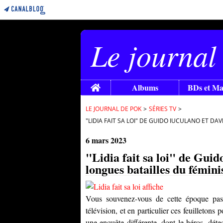
Le journal
Home
Albums
BDs et M
LE JOURNAL DE POK
>
SÉRIES TV
>
"LIDIA FAIT SA LOI" DE GUIDO IUCULANO ET DA
6 mars 2023
"Lidia fait sa loi" de Guid
longues batailles du fémin
Vous souvenez-vous de cette époque pas 
télévision, et en particulier ces feuilletons 
une enquête différente, dont le héros, déte