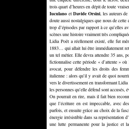
trois quart d’heures en dépit de toute vra
Iuculano
Davide Orsini
et
, les auteurs d
doute aussi nostalgiques que nous de cette 
trop d’épisodes par rapport à ce qu’elles av
scènes une histoire vraiment très compliqué
Lidia Poët
a réellement existé, elle fut mê
1883… qui allait lui être immédiatement ret
un tel métier. Elle devra attendre 35 ans, po
fictionnalise cette période « d’attente » où
avocat, pour défendre les droits des femm
italienne : alors qu’il y avait de quoi nourri
vers le divertissement en transformant Lidia
les personnes qu’elle défend sont accusés, 
On pourrait en rire, mais il fait bien reco
que l’écriture en est impeccable, avec d
parfois, et ensuite grâce au choix de la fas
énergie irrésistible dans sa représentation
une lutte permanente pour la justice et l