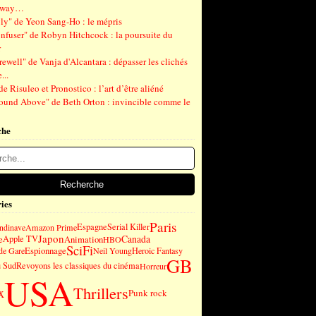
gway…
ly" de Yeon Sang-Ho : le mépris
nfuser" de Robyn Hitchcock : la poursuite du
r
ewell" de Vanja d'Alcantara : dépasser les clichés
...
de Risuleo et Pronostico : l’art d’être aliéné
ound Above" de Beth Orton : invincible comme le
che
ies
Paris
Espagne
Serial Killer
andinave
Amazon Prime
Japon
Canada
e
Apple TV
Animation
HBO
SciFi
Espionnage
de Gare
Neil Young
Heroic Fantasy
GB
u Sud
Revoyons les classiques du cinéma
Horreur
USA
Thrillers
x
Punk rock