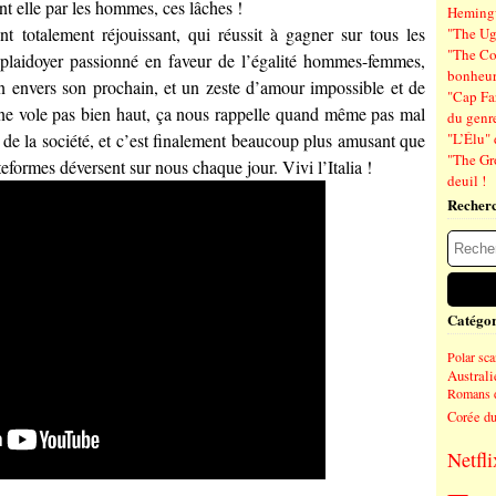
nt elle par les hommes, ces lâches !
Hemin
t totalement réjouissant, qui réussit à gagner sur tous les
"The Ug
"The Co
 plaidoyer passionné en faveur de l’égalité hommes-femmes,
bonheu
n envers son prochain, et un zeste d’amour impossible et de
"Cap Far
ça ne vole pas bien haut, ça nous rappelle quand même pas mal
du genre
 – de la société, et c’est finalement beaucoup plus amusant que
"L’Élu" 
"The Gr
eformes déversent sur nous chaque jour. Vivi l’Italia !
deuil !
Recher
Catégor
Polar sc
Australi
Romans 
Corée d
Netfli