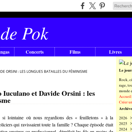
 de Pok
angas
Concerts
Films
Livres
Le jour
VIDE ORSINI : LES LONGUES BATAILLES DU FÉMINISME
Rock, ci
rage, t
o Iuculano et Davide Orsini : les
monde en
Accueil
isme
Créer u
Archive
si lointaine où nous regardions des « feuilletons » à la
2026
2025
Aoû
policiers qui ravissaient toute la famille ? Chaque épisode était
2024
Juil
Déc
ctive amateur ou professionnel, démêlait les fils en moins de