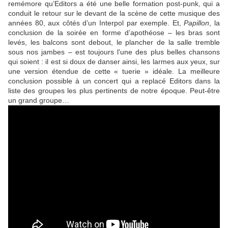
remémore qu’Editors a été une belle formation post-punk, qui a
conduit le retour sur le devant de la scène de cette musique des
années 80, aux côtés d’un Interpol par exemple. Et,
Papillon
, la
conclusion de la soirée en forme d’apothéose – les bras sont
levés, les balcons sont debout, le plancher de la salle tremble
sous nos jambes – est toujours l'une des plus belles chansons
qui soient : il est si doux de danser ainsi, les larmes aux yeux, sur
une version étendue de cette « tuerie » idéale. La meilleure
conclusion possible à un concert qui a replacé Editors dans la
liste des groupes les plus pertinents de notre époque. Peut-être
un grand groupe…