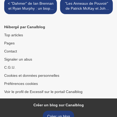
< "Dahmer" de Ian Brennan
"Les Anneaux de Pouvoir"
et Ryan Murphy : un biopic
de Patrick McKay et John
d’exception sur un sujet
D. Payne : Amazon : 0 –
délicat et risqué
HBO : 1 >
Hébergé par Canalblog
Top articles
Pages
Contact
Signaler un abus
C.G.U.
Cookies et données personnelles
Préférences cookies
Voir le profil de Excessif sur le portail Canalblog
Créer un blog sur Canalblog
Créer un blog