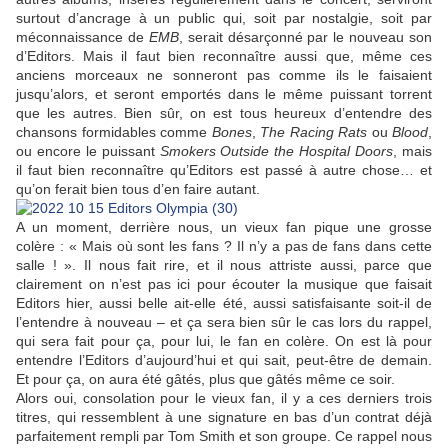
surtout d’ancrage à un public qui, soit par nostalgie, soit par
méconnaissance de
EMB
, serait désarçonné par le nouveau son
d’Editors. Mais il faut bien reconnaître aussi que, même ces
anciens morceaux ne sonneront pas comme ils le faisaient
jusqu’alors, et seront emportés dans le même puissant torrent
que les autres. Bien sûr, on est tous heureux d’entendre des
chansons formidables comme
Bones
,
The Racing Rats
ou
Blood
,
ou encore le puissant
Smokers Outside the Hospital Doors
, mais
il faut bien reconnaître qu’Editors est passé à autre chose… et
qu’on ferait bien tous d’en faire autant.
A un moment, derrière nous, un vieux fan pique une grosse
colère : « Mais où sont les fans ? Il n’y a pas de fans dans cette
salle ! ». Il nous fait rire, et il nous attriste aussi, parce que
clairement on n’est pas ici pour écouter la musique que faisait
Editors hier, aussi belle ait-elle été, aussi satisfaisante soit-il de
l’entendre à nouveau – et ça sera bien sûr le cas lors du rappel,
qui sera fait pour ça, pour lui, le fan en colère. On est là pour
entendre l’Editors d’aujourd’hui et qui sait, peut-être de demain.
Et pour ça, on aura été gâtés, plus que gâtés même ce soir.
Alors oui, consolation pour le vieux fan, il y a ces derniers trois
titres, qui ressemblent à une signature en bas d’un contrat déjà
parfaitement rempli par Tom Smith et son groupe. Ce rappel nous