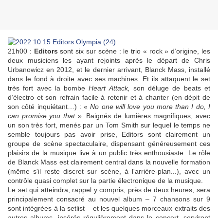
21h00 :
Editors
sont six sur scène : le trio « rock » d’origine, les
deux musiciens les ayant rejoints après le départ de Chris
Urbanowicz en 2012, et le dernier arrivant, Blanck Mass, installé
dans le fond à droite avec ses machines. Et ils attaquent le set
très fort avec la bombe
Heart Attack,
son déluge de beats et
d’électro et son refrain facile à retenir et à chanter (en dépit de
son côté inquiétant…) : «
No one will love you more than I do, I
can promise you that
». Baignés de lumières magnifiques, avec
un son très fort, menés par un Tom Smith sur lequel le temps ne
semble toujours pas avoir prise, Editors sont clairement un
groupe de scène spectaculaire, dispensant généreusement ces
plaisirs de la musique live à un public très enthousiaste. Le rôle
de Blanck Mass est clairement central dans la nouvelle formation
(même s'il reste discret sur scène, à l'arrière-plan...), avec un
contrôle quasi complet sur la partie électronique de la musique.
Le set qui atteindra, rappel y compris, près de deux heures, sera
principalement consacré au nouvel album – 7 chansons sur 9
sont intégrées à la setlist – et les quelques morceaux extraits des
autres albums, insérés régulièrement dans le concert, serviront