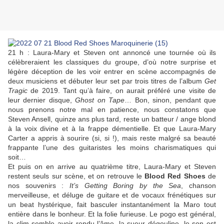
21 h : Laura-Mary et Steven ont annoncé une tournée où ils
célèbreraient les classiques du groupe, d’où notre surprise et
légère déception de les voir entrer en scène accompagnés de
deux musiciens et débuter leur set par trois titres de l’album
Get
Tragic
de 2019. Tant qu’à faire, on aurait préféré une visite de
leur dernier disque,
Ghost on Tape
… Bon, sinon, pendant que
nous prenons notre mal en patience, nous constatons que
Steven Ansell, quinze ans plus tard, reste un batteur / ange blond
à la voix divine et à la frappe démentielle. Et que Laura-Mary
Carter a appris à sourire (si, si !), mais reste malgré sa beauté
frappante l’une des guitaristes les moins charismatiques qui
soit…
Et puis on en arrive au quatrième titre, Laura-Mary et Steven
restent seuls sur scène, et on retrouve le
Blood Red Shoes
de
nos souvenirs :
It’s Getting Boring by the Sea
, chanson
merveilleuse, et déluge de guitare et de vocaux frénétiques sur
un beat hystérique, fait basculer instantanément la Maro tout
entière dans le bonheur. Et la folie furieuse. Le pogo est général,
la clim semble avoir rendu l’âme, la sueur dégouline, le son est