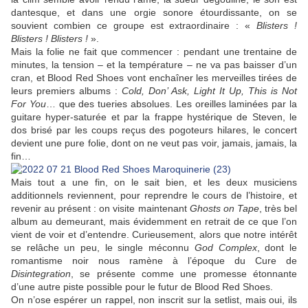
dantesque, et dans une orgie sonore étourdissante, on se
souvient combien ce groupe est extraordinaire : «
Blisters !
Blisters ! Blisters !
».
Mais la folie ne fait que commencer : pendant une trentaine de
minutes, la tension – et la température – ne va pas baisser d’un
cran, et Blood Red Shoes vont enchaîner les merveilles tirées de
leurs premiers albums :
Cold, Don’ Ask, Light It Up, This is Not
For You
… que des tueries absolues. Les oreilles laminées par la
guitare hyper-saturée et par la frappe hystérique de Steven, le
dos brisé par les coups reçus des pogoteurs hilares, le concert
devient une pure folie, dont on ne veut pas voir, jamais, jamais, la
fin…
Mais tout a une fin, on le sait bien, et les deux musiciens
additionnels reviennent, pour reprendre le cours de l’histoire, et
revenir au présent : on visite maintenant
Ghosts on Tape
, très bel
album au demeurant, mais évidemment en retrait de ce que l’on
vient de voir et d’entendre. Curieusement, alors que notre intérêt
se relâche un peu, le single méconnu
God Complex
, dont le
romantisme noir nous ramène à l’époque du Cure de
Disintegration
, se présente comme une promesse étonnante
d’une autre piste possible pour le futur de Blood Red Shoes.
On n’ose espérer un rappel, non inscrit sur la setlist, mais oui, ils