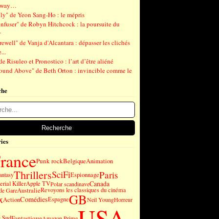
gway…
ly" de Yeon Sang-Ho : le mépris
nfuser" de Robyn Hitchcock : la poursuite du
r
ewell" de Vanja d'Alcantara : dépasser les clichés
...
de Risuleo et Pronostico : l’art d’être aliéné
ound Above" de Beth Orton : invincible comme le
che
ies
rance
Punk rock
Belgique
Animation
Thrillers
SciFi
Paris
Espionnage
antasy
Canada
erial Killer
Apple TV
Polar scandinave
Australie
Revoyons les classiques du cinéma
de Gare
GB
x
Comédies
Action
Espagne
Neil Young
Horreur
USA
Fantastique
u Sud
Amazon Prime