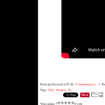
Posté par Excessif à 07:20 -
Commentaires [
…
]
- Pe
Tags:
USA
,
Interpol
,
Pa
Vous aimez ?
0 vote