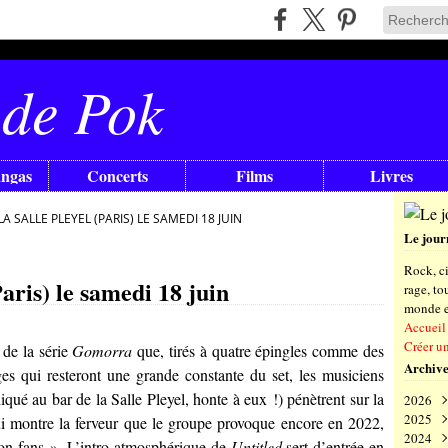
 de Pok
angas
Concerts
Films
Livres
LA SALLE PLEYEL (PARIS) LE SAMEDI 18 JUIN
Le jour
Rock, ci
Paris) le samedi 18 juin
rage, t
monde en
Accueil
Créer u
 de la série
Gomorra
que, tirés à quatre épingles comme des
Archive
ges qui resteront une grande constante du set, les musiciens
ué au bar de la Salle Pleyel, honte à eux !) pénètrent sur la
2026
2025
Aoû
ui montre la ferveur que le groupe provoque encore en 2022,
2024
Juil
Déc
non-fans ». L’intro atmosphérique de
Untitled
sert d’entrée en