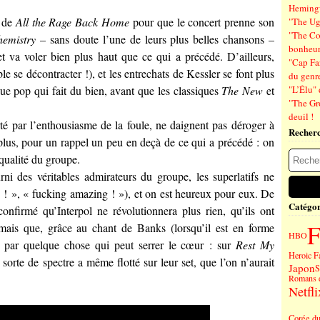
Hemin
- de
All the Rage Back Home
pour que le concert prenne son
"The Ug
"The Co
emistry
– sans doute l’une de leurs plus belles chansons –
bonheu
t va voler bien plus haut que ce qui a précédé. D’ailleurs,
"Cap Far
e se décontracter !), et les entrechats de Kessler se font plus
du genre
e pop qui fait du bien, avant que les classiques
The New
et
"L’Élu" 
"The Gr
deuil !
é par l’enthousiasme de la foule, ne daignent pas déroger à
Recher
s plus, pour un rappel un peu en deçà de ce qui a précédé : on
 qualité du groupe.
ni des véritables admirateurs du groupe, les superlatifs ne
 ! », « fucking amazing ! »), et on est heureux pour eux. De
Catégor
onfirmé qu’Interpol ne révolutionnera plus rien, qu’ils ont
F
 mais que, grâce au chant de Banks (lorsqu’il est en forme
HBO
 par quelque chose qui peut serrer le cœur : sur
Rest My
Heroic F
e sorte de spectre a même flotté sur leur set, que l’on n’aurait
Japon
S
Romans 
Netfli
Corée d