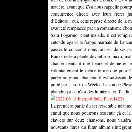
matière, avant que
Evil
nous rappelle pourqu
concurrence directe avec leurs frères j
d’Editors : oui, cette reprise directe de la
avait été remplacée par un romantisme ébour
Sam Fogarino, étant malade, il est remplac
entendu égaler la frappe martiale du batteu
passer le concert à nous amuser de ses pas
Banks restera planté devant son micro, mal
chanter pendant une heure et demie en « 
volontairement le même terme que pour O
parler un grand chanteur, il est saisissant 
porté par la voix de Weeks. Le son de Pleyel 
plaindre (si ce n’est des lumières, on l’a dit
La première partie du set ressemble néanmo
ennui que nous pourrons ressentir çà et là
claviers sur deux chansons, nous vaudra
nouveaux titres du futur album s’intègrent