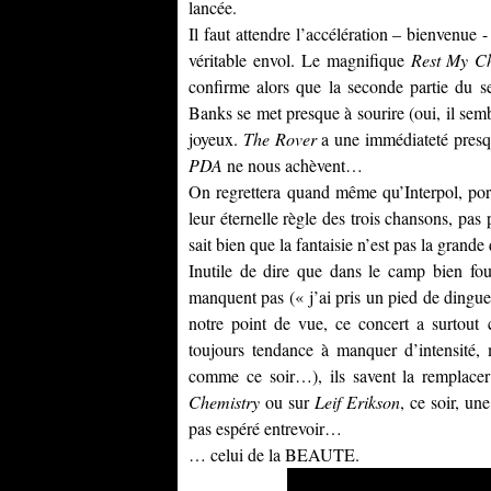
lancée.
Il faut attendre l’accélération – bienvenue 
véritable envol. Le magnifique
Rest My Ch
confirme alors que la seconde partie du se
Banks se met presque à sourire (oui, il sembl
joyeux.
The Rover
a une immédiateté presqu
PDA
ne nous achèvent…
On regrettera quand même qu’Interpol, port
leur éternelle règle des trois chansons, pa
sait bien que la fantaisie n’est pas la grande
Inutile de dire que dans le camp bien four
manquent pas (« j’ai pris un pied de dingue
notre point de vue, ce concert a surtout c
toujours tendance à manquer d’intensité,
comme ce soir…), ils savent la remplacer
Chemistry
ou sur
Leif Erikson
, ce soir, un
pas espéré entrevoir…
… celui de la BEAUTE.