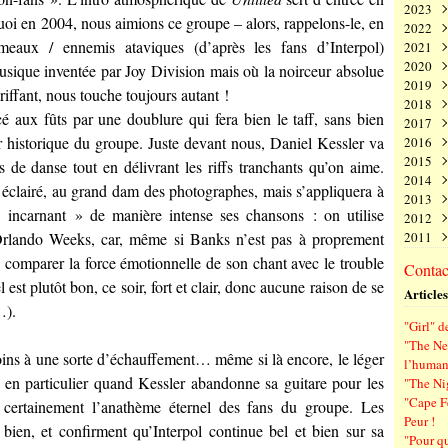
2023
Juin
Nov
Déc
oi en 2004, nous aimions ce groupe – alors, rappelons-le, en
2022
Mai
Oct
Nov
Déc
umeaux / ennemis ataviques (d’après les fans d’Interpol)
2021
Avri
Sep
Oct
Nov
Déc
2020
Mar
Aoû
Sep
Oct
Nov
Déc
 musique inventée par Joy Division mais où la noirceur absolue
2019
Févr
Juil
Aoû
Sep
Oct
Nov
Déc
iffant, nous touche toujours autant !
2018
Janv
Juin
Juil
Aoû
Sep
Oct
Nov
Déc
é aux fûts par une doublure qui fera bien le taff, sans bien
2017
Mai
Juin
Juil
Aoû
Sep
Oct
Nov
Déc
r historique du groupe. Juste devant nous, Daniel Kessler va
2016
Avri
Mai
Juin
Juil
Aoû
Sep
Oct
Nov
Déc
2015
Mar
Avri
Mai
Juin
Juil
Aoû
Sep
Oct
Nov
Déc
 de danse tout en délivrant les riffs tranchants qu’on aime.
2014
Févr
Mar
Avri
Mai
Juin
Juil
Aoû
Sep
Oct
Nov
Déc
 éclairé, au grand dam des photographes, mais s’appliquera à
2013
Janv
Févr
Mar
Avri
Mai
Juin
Juil
Aoû
Sep
Oct
Nov
Déc
incarnant » de manière intense ses chansons : on utilise
2012
Janv
Févr
Mar
Avri
Mai
Juin
Juil
Aoû
Sep
Oct
Nov
Déc
rlando Weeks, car, même si Banks n’est pas à proprement
2011
Janv
Févr
Mar
Avri
Mai
Juin
Juil
Aoû
Sep
Oct
Nov
Déc
Janv
Févr
Mar
Avri
Mai
Juin
Juil
Aoû
Sep
Oct
Nov
Déc
de comparer la force émotionnelle de son chant avec le trouble
Contact
Janv
Févr
Mar
Avri
Mai
Juin
Juil
Aoû
Sep
Oct
Nov
est plutôt bon, ce soir, fort et clair, donc aucune raison de se
Articles
Janv
Févr
Mar
Avri
Mai
Juin
Juil
Aoû
Sep
…).
Janv
Févr
Mar
Avri
Mai
Juin
Juil
Aoû
"Girl" d
Janv
Févr
Mar
Avri
Mai
Juin
Juil
"The Ne
Janv
Févr
Mar
Avri
Mai
Juin
ins à une sorte d’échauffement… même si là encore, le léger
l’human
Janv
Févr
Mar
Avri
Mai
, en particulier quand Kessler abandonne sa guitare pour les
"The Ni
Janv
Févr
Mar
Avri
"Cape F
 certainement l’anathème éternel des fans du groupe. Les
Janv
Févr
Mar
Peur !
Janv
Févr
 bien, et confirment qu’Interpol continue bel et bien sur sa
"Pour q
Janv