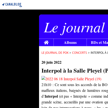
Le journal
Home
Albums
BDs et M
LE JOURNAL DE POK
>
CONCERTS
>
INTERPOL À 
20 juin 2022
Interpol à la Salle Pleyel (
21h10 : Ce sont sous les accords de la BO
maffieux italiens, baignés de lumières rou
Interpol
d’
(et pas « Interpole » comme indiq
grande scène, accueillis par une ovation q
loin de nos interrogations à nous, « les « 