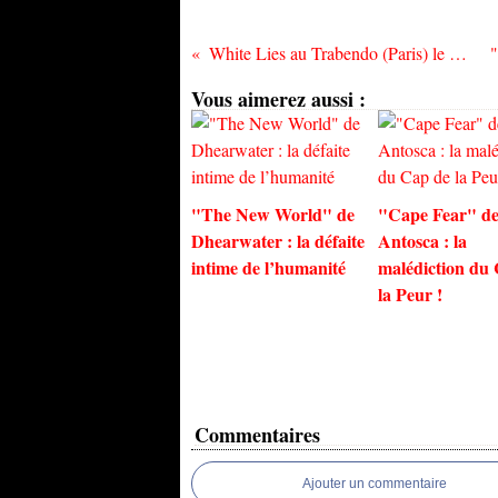
White Lies au Trabendo (Paris) le mercredi 15 juin
Vous aimerez aussi :
"The New World" de
"Cape Fear" de
Dhearwater : la défaite
Antosca : la
intime de l’humanité
malédiction du
la Peur !
Commentaires
Ajouter un commentaire