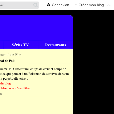
Connexion
+
Créer mon blog
Séries TV
Restaurants
nal de Pok
néma, BD, littérature, coups de cœur et coups de
out ce qui permet à un Pokémon de survivre dans un
 perpétuelle crise...
 du blog
n blog avec CanalBlog
s
t
(6)
let
embre
(24)
(23)