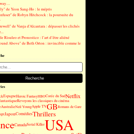
gway…
ly" de Yeon Sang-Ho : le mépris
nfuser" de Robyn Hitchcock : la poursuite du
r
ewell" de Vanja d'Alcantara : dépasser les clichés
...
de Risuleo et Pronostico : l’art d’être aliéné
ound Above" de Beth Orton : invincible comme le
che
ies
Netflix
ck
Espagne
Corée du Sud
Heroic Fantasy
HBO
antastique
Revoyons les classiques du cinéma
GB
e
Australie
Apple TV
Neil Young
Romans de Gare
Thrillers
Japon
Comédies
age
USA
ance
Canada
Serial Killer