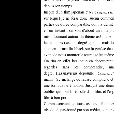
depuis longtemps.
Inspiré d'un film japonais ("
Ne Coupez Pas
sur lequel je ne ferai donc aucun comment
parties de durée comparable, dont la derniè
en un instant : on voit d'abord un film pl
méta, tournant autour du thème usé d'une m
les zombies (second degré garanti, mais for
alors en format flashback sur la genèse du 
avant de nous montrer le tournage lui même,
On rira en effet beaucoup en découvrant 
regérdés sans les comprendre, ma
degré, Hazanavicius dépouille "
Coupez !
malin" (ce mélange de fausse complicité et de
une formidable émotion. Jusqu'à une derni
oubliés qui font la réussite d'un film, et l'e
film à bon port.
Comme souvent, en tous cas lorsqu'il fait l
très doué, passionné par son métier, et ne 