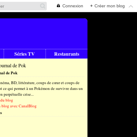
Connexion
+
Créer mon blog
Séries TV
Restaurants
nal de Pok
néma, BD, littérature, coups de cœur et coups de
out ce qui permet à un Pokémon de survivre dans un
 perpétuelle crise...
 du blog
n blog avec CanalBlog
s
t
(6)
let
embre
(25)
(23)