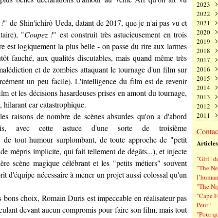
2023
Juin
Nov
Déc
2022
Mai
Oct
Nov
Déc
 !
" de Shin'ichirô Ueda, datant de 2017, que je n'ai pas vu et
2021
Avri
Sep
Oct
Nov
Déc
2020
Mar
Aoû
Sep
Oct
Nov
Déc
aire), "
Coupez !
" est construit très astucieusement en trois
2019
Févr
Juil
Aoû
Sep
Oct
Nov
Déc
re est logiquement la plus belle - on passe du rire aux larmes
2018
Janv
Juin
Juil
Aoû
Sep
Oct
Nov
Déc
utôt fauché, aux qualités discutables, mais quand même très
2017
Mai
Juin
Juil
Aoû
Sep
Oct
Nov
Déc
alédiction et de zombies attaquant le tournage d'un film sur
2016
Avri
Mai
Juin
Juil
Aoû
Sep
Oct
Nov
Déc
2015
Mar
Avri
Mai
Juin
Juil
Aoû
Sep
Oct
Nov
Déc
cément un peu facile). L'intelligence du film est de revenir
2014
Févr
Mar
Avri
Mai
Juin
Juil
Aoû
Sep
Oct
Nov
Déc
film et les décisions hasardeuses prises en amont du tournage,
2013
Janv
Févr
Mar
Avri
Mai
Juin
Juil
Aoû
Sep
Oct
Nov
Déc
 hilarant car catastrophique.
2012
Janv
Févr
Mar
Avri
Mai
Juin
Juil
Aoû
Sep
Oct
Nov
Déc
les raisons de nombre de scènes absurdes qu'on a d'abord
2011
Janv
Févr
Mar
Avri
Mai
Juin
Juil
Aoû
Sep
Oct
Nov
Déc
Janv
Févr
Mar
Avri
Mai
Juin
Juil
Aoû
Sep
Oct
Nov
Déc
is, avec cette astuce d'une sorte de troisième
Contact
Janv
Févr
Mar
Avri
Mai
Juin
Juil
Aoû
Sep
Oct
Nov
" de tout humour surplombant, de toute approche de "petit
Articles
Janv
Févr
Mar
Avri
Mai
Juin
Juil
Aoû
Sep
 mépris implicite, qui fait tellement de dégâts...), et injecte
Janv
Févr
Mar
Avri
Mai
Juin
Juil
Aoû
"Girl" d
Janv
Févr
Mar
Avri
Mai
Juin
Juil
ère scène magique célébrant et les "petits métiers" souvent
"The New
Janv
Févr
Mar
Avri
Mai
Juin
sprit d'équipe nécessaire à mener un projet aussi colossal qu'un
l’human
Janv
Févr
Mar
Avri
Mai
"The Ni
Janv
Févr
Mar
Avri
"Cape F
es bons choix, Romain Duris est impeccable en réalisateur pas
Janv
Févr
Mar
Peur !
Janv
Févr
reculant devant aucun compromis pour faire son film, mais tout
"Pour q
Janv