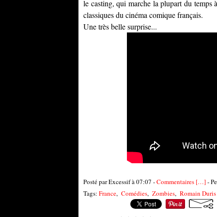
le casting, qui marche la plupart du temps à 
classiques du cinéma comique français.
Une très belle surprise...
Posté par Excessif à 07:07 -
Commentaires [
…
]
- Pe
Tags:
France
,
Comédies
,
Zombies
,
Romain Duris