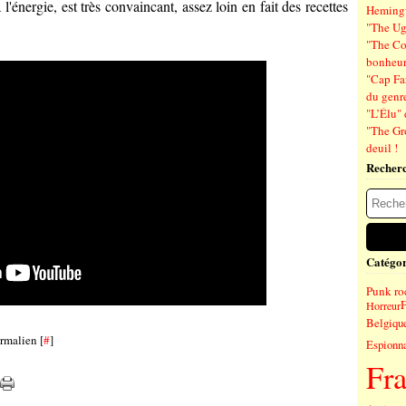
l'énergie, est très convaincant, assez loin en fait des recettes
Hemin
"The Ug
"The Co
bonheu
"Cap Far
du genre
"L’Élu" 
"The Gr
deuil !
Recher
Catégor
Punk ro
F
Horreur
Belgiqu
rmalien [
#
]
Espionn
Fr