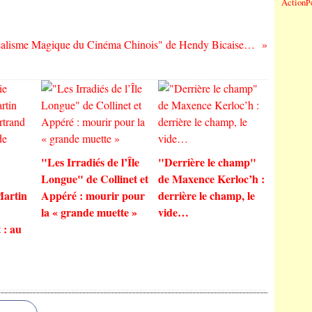
Action
P
"Le Réalisme Magique du Cinéma Chinois" de Hendy Bicaise : les nouvelles mutations du 7ème Art
"Les Irradiés de l’Île
"Derrière le champ"
Longue" de Collinet et
de Maxence Kerloc’h :
Martin
Appéré : mourir pour
derrière le champ, le
la « grande muette »
vide…
 : au