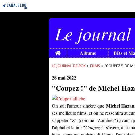
Le journal
Home
Albums
BDs et M
LE JOURNAL DE POK
>
FILMS
>
"COUPEZ !" DE M
28 mai 2022
"Coupez !" de Michel Hazan
Michel Hazana
On sait l'amour sincère que
ses meilleurs films, et on ne ressentira aucu
s'appeler "
Z
" (comme "Zombies") avant que 
l'alphabet latin : "
Coupez !
" s'avère, à la ma
bien, dans un registre différent, l'une de