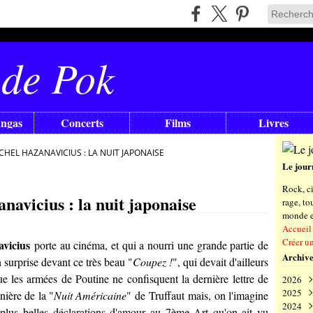
 de Pok
angas
Concerts
Films
Livres
ICHEL HAZANAVICIUS : LA NUIT JAPONAISE
Le jour
Rock, ci
avicius : la nuit japonaise
rage, t
monde en
Accueil
Créer u
vicius
porte au cinéma, et qui a nourri une grande partie de
Archive
n surprise devant ce très beau "
Coupez !
", qui devait d'ailleurs
les armées de Poutine ne confisquent la dernière lettre de
2026
2025
Aoû
nière de la "
Nuit Américaine
" de
Truffaut
mais, on l'imagine
2024
Juil
Déc
s plus belles déclarations d'amour au 7ème Art qu'on ait vu