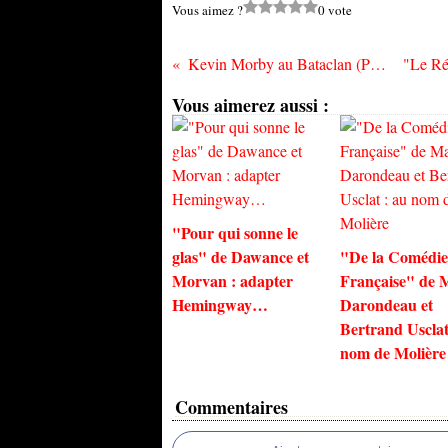
Vous aimez ?
0 vote
Kevin Morby au Bataclan (Paris) le mardi 24 mai
Vous aimerez aussi :
"Pour qui sonne le
glas" de Dawance et
"De la Comédie
Morvan : adapter
Française" de 
Hemingway…
Darondeau et
Bertrand Usclat
nom de Molière
Commentaires