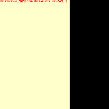
SciFi
Paris
Animation
olar scandinave
Amazon Prime