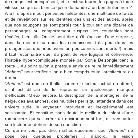
de danger est omniprésent, et le lecteur tourne les pages à toute
vitesse, ce qui est bien ce qu’on demande à un bon thriller, non ?
A la fin, après moult péripéties haletantes, une multitude de twists
et de révélations sur les identités des uns et des autres, après
que nos soupçons se sont portés tour à tour sur une dizaine de
personnages au comportement suspect, les coupables sont
révélés, bien sûr. On ne peut dire qu’il s’agisse d’une surprise,
dans la mesure où nous les connaissons très peu (tous les
protagonistes que nous avons un peu connus sont morts !), mais
il faut reconnaître que, du point de vue logique et cohérence,
l’histoire hyper-compliquée montée par
Sonja Delzongle
tient la
route… Au point qu’on a presque envie de relire immédiatement
"
Abîmes
" pour vérifier si on a bien compris toute l’architecture du
drame.
"
Abîmes
" est donc un thriller comme le lecteur actuel en attend,
et il est difficile de lui reprocher un quelconque manque
d’efficacité. Mieux encore, la description de la montagne, de la
neige, des avalanches, des multiples périls qui attendent dans cet
univers rude le voyageur imprudent et inexpérimenté est
saisissante. Et constitue sans doute le meilleur du talent d’une
romancière qui sait créer un environnement fort, et transporter
son lecteur en dehors de son quotidien.
Ce qui ne veut pas dire, malheureusement, que "
Abîmes
" ne
pose pas quelques problèmes : d’abord, la vision