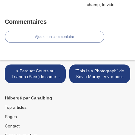
Commentaires
Ajouter un commentaire
< Parquet Courts au
"This Is a Photograph" de
Trianon (Paris) le samedi
Kevin Morby : Vivre pour
21 mai
toujours à l’intérieur d’une
chanson ? >
Hébergé par Canalblog
Top articles
Pages
Contact