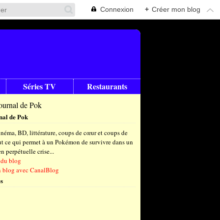
Connexion
+
Créer mon blog
Séries TV
Restaurants
nal de Pok
néma, BD, littérature, coups de cœur et coups de
out ce qui permet à un Pokémon de survivre dans un
 perpétuelle crise...
 du blog
n blog avec CanalBlog
s
t
(6)
let
embre
(25)
(23)