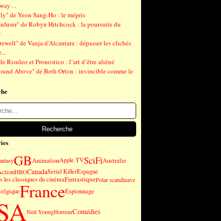
gway…
ly" de Yeon Sang-Ho : le mépris
nfuser" de Robyn Hitchcock : la poursuite du
r
ewell" de Vanja d'Alcantara : dépasser les clichés
...
de Risuleo et Pronostico : l’art d’être aliéné
ound Above" de Beth Orton : invincible comme le
che
ies
GB
SciFi
Animation
Apple TV
Australie
antasy
Canada
ction
Serial Killer
Espagne
HBO
Fantastique
 les classiques du cinéma
Polar scandinave
France
elgique
Espionnage
SA
Comédies
Neil Young
Horreur