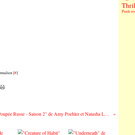
Thril
Punk ro
rmalien [
#
]
"Poupée Russe - Saison 2" de Amy Poehler et Natasha Lyonne : Métro 77th Street Direction Budapest !