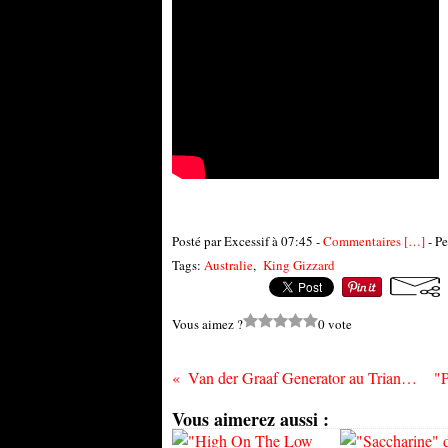
Posté par Excessif à 07:45 -
Commentaires [
…
]
- Pe
Tags:
Australie
,
King Gizzard
Vous aimez ?
0 vote
Van der Graaf Generator au Trianon (Paris) le mercredi 27 avril
Vous aimerez aussi :