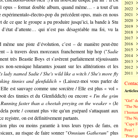
2023
Juin
Nov
Déc
uvel opus – format double album, quand même… - a tout d’un
2022
Mai
Oct
Nov
Déc
ne expérimentalo-électro-pop du précédent opus, mais en nous
2021
Avri
Sep
Oct
Nov
Déc
2020
Mar
Aoû
Sep
Oct
Nov
Déc
t de ce que le groupe a pu produire jusqu’ici, la bande à
Stu
2019
Févr
Juil
Aoû
Sep
Oct
Nov
Déc
d’état d’attente… qui n’est pas désagréable ma foi, vu la
2018
Janv
Juin
Juil
Aoû
Sep
Oct
Nov
Déc
2017
Mai
Juin
Juil
Aoû
Sep
Oct
Nov
Déc
 même une piste d’évolution, c’est – de manière peut-être
2016
Avri
Mai
Juin
Juil
Aoû
Sep
Oct
Nov
Déc
2015
Mar
Avri
Mai
Juin
Juil
Aoû
Sep
Oct
Nov
Déc
ment – à travers deux morceaux franchement hip hop ("
Sadie
2014
Févr
Mar
Avri
Mai
Juin
Juil
Aoû
Sep
Oct
Nov
Déc
nnent très
Beastie Boys
et s’avèrent parfaitement réjouissants
2013
Janv
Févr
Mar
Avri
Mai
Juin
Juil
Aoû
Sep
Oct
Nov
Déc
es non-sensique hilarantes jouant sur les allitérations et les
2012
Janv
Févr
Mar
Avri
Mai
Juin
Juil
Aoû
Sep
Oct
Nov
Déc
0's lady named Sadie / She's wild like a witch / She's more fly
2011
Janv
Févr
Mar
Avri
Mai
Juin
Juil
Aoû
Sep
Oct
Nov
Déc
Janv
Févr
Mar
Avri
Mai
Juin
Juil
Aoû
Sep
Oct
Nov
Déc
king tinnies and glenfiddich
» (Laissez-moi vous parler de
Contact
Janv
Févr
Mar
Avri
Mai
Juin
Juil
Aoû
Sep
Oct
Nov
lle est sauvage comme une sorcière / Elle est plus « vol »
Articles
Janv
Févr
Mar
Avri
Mai
Juin
Juil
Aoû
Sep
boit des tinnies et du Glenfiddich) ou encore «
I'm the grim
Janv
Févr
Mar
Avri
Mai
Juin
Juil
Aoû
"Girl" d
Janv
Févr
Mar
Avri
Mai
Juin
Juil
 Running faster than a cheetah preying on the weaker
» (Je
"The New
Janv
Févr
Mar
Avri
Mai
Juin
 dela porte / courant plus vite qu'un guépard s'attaquant aux
l’human
Janv
Févr
Mar
Avri
Mai
ce registre, on est définitivement partants.
"The Ni
Janv
Févr
Mar
Avri
"Cape F
ction plus ou moins garantie à tous leurs types de fans, en
Janv
Févr
Mar
Peur !
Janv
Févr
usicaux, au risque de faire sonner "
Omnium Gatherum
" plus
"Pour q
Janv