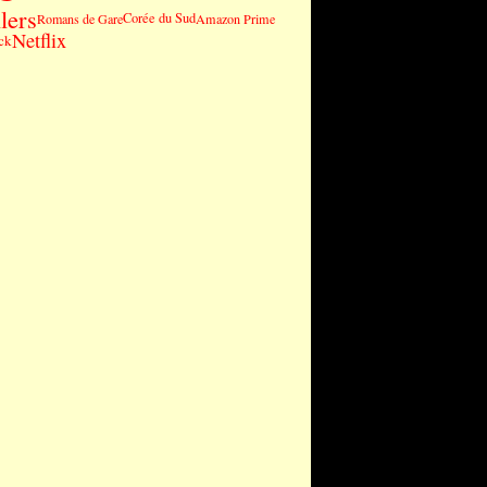
lers
Corée du Sud
Romans de Gare
Amazon Prime
Netflix
ck