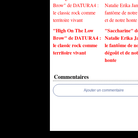
"High On The Low
"Saccharine" d
Brow" de DATURA4 :
Natalie Erika J
le classic rock comme
le fantôme de n
territoire vivant
dégoût et de not
honte
Commentaires
Ajouter un commentaire