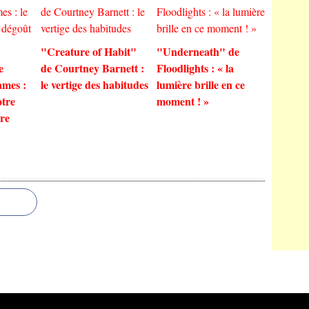
"Creature of Habit"
"Underneath" de
e
de Courtney Barnett :
Floodlights : « la
ames :
le vertige des habitudes
lumière brille en ce
otre
moment ! »
re