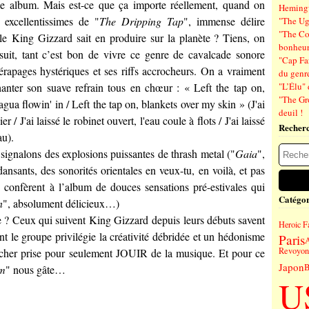
 album. Mais est-ce que ça importe réellement, quand on
Hemin
excellentissimes de "
The Dripping Tap
", immense délire
"The Ug
"The Co
 le
King Gizzard
sait en produire sur la planète ? Tiens, on
bonheu
suit, tant c’est bon de vivre ce genre de cavalcade sonore
"Cap Far
 dérapages hystériques et ses riffs accrocheurs. On a vraiment
du genre
chanter son suave refrain tous en chœur : « Left the tap on,
"L’Élu" 
"The Gr
gua flowin' in / Left the tap on, blankets over my skin » (J'ai
deuil !
r / J'ai laissé le robinet ouvert, l'eau coule à flots / J'ai laissé
Recher
au).
 signalons des explosions puissantes de thrash metal ("
Gaia
",
nsants, des sonorités orientales en veux-tu, en voilà, et pas
 confèrent à l’album de douces sensations pré-estivales qui
Catégor
n
", absolument délicieux…)
e ? Ceux qui suivent
King Gizzard
depuis leurs débuts savent
Heroic F
nt le groupe privilégie la créativité débridée et un hédonisme
Paris
A
Revoyons
 lâcher prise pour seulement JOUIR de la musique. Et pour ce
Japon
B
m
" nous gâte…
U