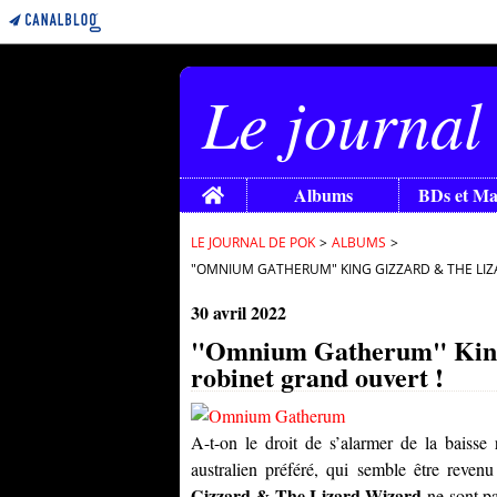
Le journal
Home
Albums
BDs et M
LE JOURNAL DE POK
>
ALBUMS
>
"OMNIUM GATHERUM" KING GIZZARD & THE LIZA
30 avril 2022
"Omnium Gatherum" King 
robinet grand ouvert !
A-t-on le droit de s’alarmer de la baiss
australien préféré, qui semble être rev
Gizzard & The Lizard Wizard
ne sont pa