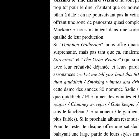
trop tôt pour le dire, d’autant que ce no
bilan à date : en ne poursuivant pas la vei
offrant une sorte de panorama quasi comple
Mackenzie
nous maintient dans une sorte 
qualité de leur production.
Si "
Omnium Gatherum
" nous offre quand
surprenante, mais pas tant que ça, finale
Sorceress
" et "
The Grim Reaper
") qui so
avec leur créativité déjantée et leurs parol
assonances : «
Let me tell you 'bout this 8
than quidditch / Smoking winnies and drin
cette dame des années 80 nommée Sadie / E
que quidditch / Elle fumer des winnies et 
reaper / Chimney sweeper / Gate keeper /
suis le faucheur / le ramoneur / le gardien
plus faibles). Si le prochain album reste sur 
Pour le reste, le disque offre une satisfa
balayant une large partie de leurs styles m