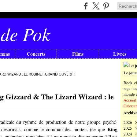
 de Pok
angas
Concerts
Films
Livres
Le jour
RD WIZARD : LE ROBINET GRAND OUVERT !
Rock, ci
rage, t
Gizzard & The Lizard Wizard : le
monde en
Accueil
Créer u
Archive
e radicale du rythme de production de notre groupe psyché-
2026
2025
Aoû
King
enu désormais, comme le commun des mortels (ce que
2024
Juil
Déc
s, entendons-nous bien !) à un nouveau disque par an ? Il est