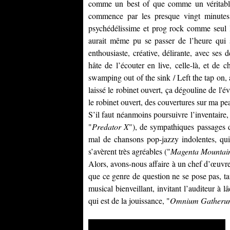
comme un best of que comme un véritable
commence par les presque vingt minutes 
psychédélissime et prog rock comme seul
aurait même pu se passer de l’heure qui 
enthousiaste, créative, délirante, avec ses
hâte de l’écouter en live, celle-là, et de 
swamping out of the sink / Left the tap on, a
laissé le robinet ouvert, ça dégouline de l'évie
le robinet ouvert, des couvertures sur ma pe
S’il faut néanmoins poursuivre l’inventaire,
"
Predator X
"), de sympathiques passages da
mal de chansons pop-jazzy indolentes, qui
s’avèrent très agréables ("
Magenta Mountai
Alors, avons-nous affaire à un chef d’œuvr
que ce genre de question ne se pose pas, ta
musical bienveillant, invitant l’auditeur à
qui est de la jouissance, "
Omnium Gatheru