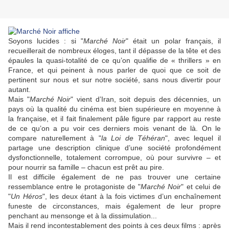
Soyons lucides : si "
Marché Noir
" était un polar français, il
recueillerait de nombreux éloges, tant il dépasse de la tête et des
épaules la quasi-totalité de ce qu’on qualifie de « thrillers » en
France, et qui peinent à nous parler de quoi que ce soit de
pertinent sur nous et sur notre société, sans nous divertir pour
autant.
Mais "
Marché Noir
" vient d’Iran, soit depuis des décennies, un
pays où la qualité du cinéma est bien supérieure en moyenne à
la française, et il fait finalement pâle figure par rapport au reste
de ce qu’on a pu voir ces derniers mois venant de là. On le
compare naturellement à "
la Loi de Téhéran
", avec lequel il
partage une description clinique d’une société profondément
dysfonctionnelle, totalement corrompue, où pour survivre – et
pour nourrir sa famille – chacun est prêt au pire.
Il est difficile également de ne pas trouver une certaine
ressemblance entre le protagoniste de "
Marché Noir
" et celui de
"
Un Héros
", les deux étant à la fois victimes d’un enchaînement
funeste de circonstances, mais également de leur propre
penchant au mensonge et à la dissimulation...
Mais il rend incontestablement des points à ces deux films : après