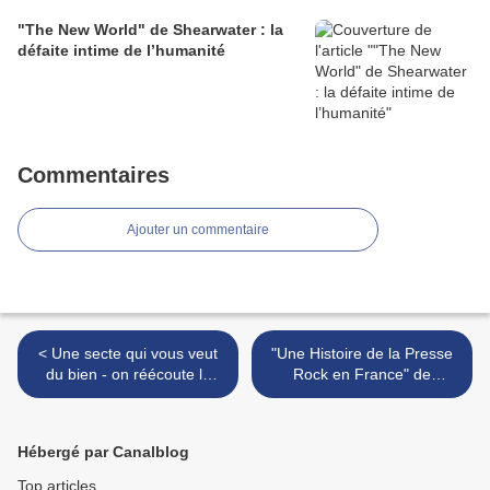
"The New World" de Shearwater : la
défaite intime de l’humanité
Commentaires
Ajouter un commentaire
< Une secte qui vous veut
"Une Histoire de la Presse
du bien - on réécoute le
Rock en France" de
BÖC : "Cultösaurus
Grégory Vieau : Hail ! Hail !
Erectus" (1980)
Rock'n'Roll ! >
Hébergé par Canalblog
Top articles