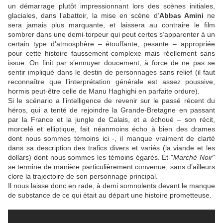
un démarrage plutôt impressionnant lors des scènes initiales,
glaciales, dans l’abattoir, la mise en scène d’
Abbas Amini
ne
sera jamais plus marquante, et laissera au contraire le film
sombrer dans une demi-torpeur qui peut certes s’apparenter à un
certain type d’atmosphère – étouffante, pesante – appropriée
pour cette histoire faussement complexe mais réellement sans
issue. On finit par s’ennuyer doucement, à force de ne pas se
sentir impliqué dans le destin de personnages sans relief (il faut
reconnaître que l’interprétation générale est assez poussive,
hormis peut-être celle de
Manu Haghighi
en parfaite ordure).
Si le scénario a l’intelligence de revenir sur le passé récent du
héros, qui a tenté de rejoindre la Grande-Bretagne en passant
par la France et la jungle de Calais, et a échoué – son récit,
morcelé et elliptique, fait néanmoins écho à bien des drames
dont nous sommes témoins ici -, il manque vraiment de clarté
dans sa description des trafics divers et variés (la viande et les
dollars) dont nous sommes les témoins égarés. Et "
Marché Noir
"
se termine de manière particulièrement convenue, sans d’ailleurs
clore la trajectoire de son personnage principal.
Il nous laisse donc en rade, à demi somnolents devant le manque
de substance de ce qui était au départ une histoire prometteuse.