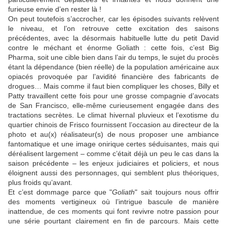
furieuse envie d’en rester là !
On peut toutefois s’accrocher, car les épisodes suivants relèvent
le niveau, et l’on retrouve cette excitation des saisons
précédentes, avec la désormais habituelle lutte du petit David
contre le méchant et énorme Goliath : cette fois, c’est Big
Pharma, soit une cible bien dans l’air du temps, le sujet du procès
étant la dépendance (bien réelle) de la population américaine aux
opiacés provoquée par l’avidité financière des fabricants de
drogues… Mais comme il faut bien compliquer les choses, Billy et
Patty travaillent cette fois pour une grosse compagnie d’avocats
de San Francisco, elle-même curieusement engagée dans des
tractations secrètes. Le climat hivernal pluvieux et l’exotisme du
quartier chinois de Frisco fournissent l’occasion au directeur de la
photo et au(x) réalisateur(s) de nous proposer une ambiance
fantomatique et une image onirique certes séduisantes, mais qui
déréalisent largement – comme c’était déjà un peu le cas dans la
saison précédente – les enjeux judiciaires et policiers, et nous
éloignent aussi des personnages, qui semblent plus théoriques,
plus froids qu’avant.
Et c’est dommage parce que "
Goliath
" sait toujours nous offrir
des moments vertigineux où l’intrigue bascule de manière
inattendue, de ces moments qui font revivre notre passion pour
une série pourtant clairement en fin de parcours. Mais cette