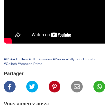
#USA
#Thrillers
#J.K. Simmons
#Procès
#Billy Bob Thornton
#Goliath
#Amazon Prime
Partager
Vous aimerez aussi