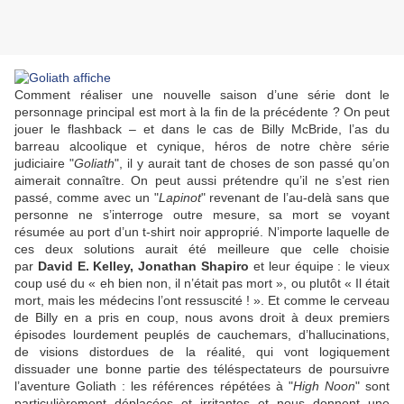
Comment réaliser une nouvelle saison d’une série dont le
personnage principal est mort à la fin de la précédente ? On peut
jouer le flashback – et dans le cas de Billy McBride, l’as du
barreau alcoolique et cynique, héros de notre chère série
judiciaire "
Goliath
", il y aurait tant de choses de son passé qu’on
aimerait connaître. On peut aussi prétendre qu’il ne s’est rien
passé, comme avec un "
Lapinot
" revenant de l’au-delà sans que
personne ne s’interroge outre mesure, sa mort se voyant
résumée au port d’un t-shirt noir approprié. N’importe laquelle de
ces deux solutions aurait été meilleure que celle choisie
par
David E. Kelley
,
Jonathan Shapiro
et leur équipe : le vieux
coup usé du « eh bien non, il n’était pas mort », ou plutôt « Il était
mort, mais les médecins l’ont ressuscité ! ». Et comme le cerveau
de Billy en a pris en coup, nous avons droit à deux premiers
épisodes lourdement peuplés de cauchemars, d’hallucinations,
de visions distordues de la réalité, qui vont logiquement
dissuader une bonne partie des téléspectateurs de poursuivre
l’aventure Goliath : les références répétées à "
High Noon
" sont
particulièrement déplacées et irritantes et nous donnent une