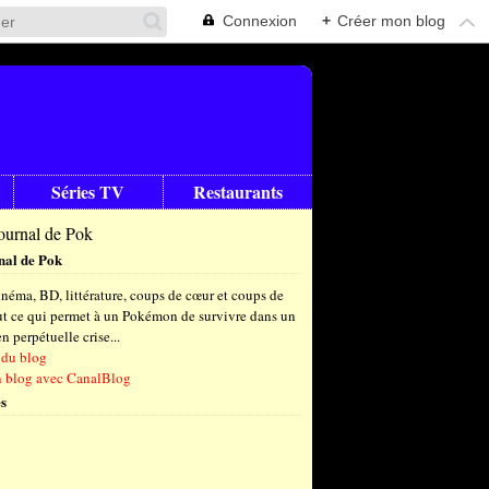
Connexion
+
Créer mon blog
Séries TV
Restaurants
nal de Pok
néma, BD, littérature, coups de cœur et coups de
out ce qui permet à un Pokémon de survivre dans un
 perpétuelle crise...
 du blog
n blog avec CanalBlog
s
t
(6)
let
embre
(24)
(23)