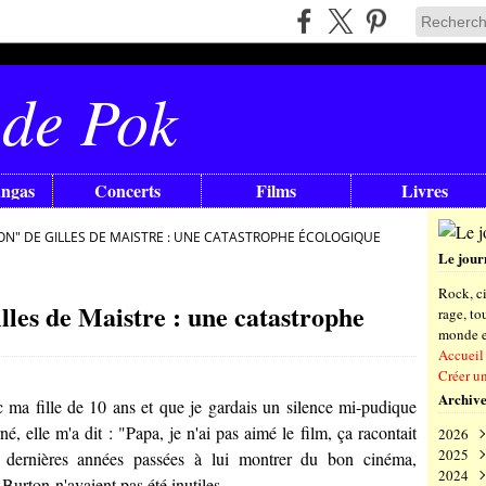
 de Pok
angas
Concerts
Films
Livres
LION" DE GILLES DE MAISTRE : UNE CATASTROPHE ÉCOLOGIQUE
Le jour
Rock, ci
lles de Maistre : une catastrophe
rage, t
monde en
Accueil
Créer u
Archive
ma fille de 10 ans et que je gardais un silence mi-pudique
é, elle m'a dit : "Papa, je n'ai pas aimé le film, ça racontait
2026
2025
Aoû
es dernières années passées à lui montrer du bon cinéma,
2024
Juil
Déc
t
Burton
n'avaient pas été inutiles.