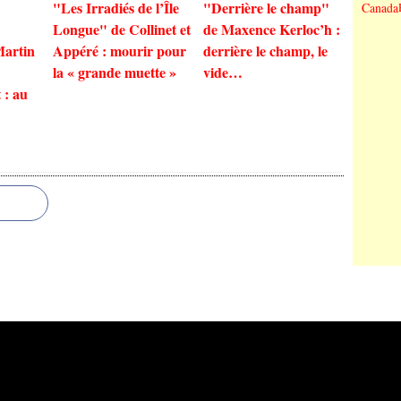
"Les Irradiés de l’Île
"Derrière le champ"
Canada
Longue" de Collinet et
de Maxence Kerloc’h :
Martin
Appéré : mourir pour
derrière le champ, le
la « grande muette »
vide…
 : au