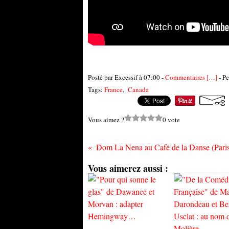
Posté par Excessif à 07:00 -
Commentaires [
…
]
- Pe
Tags:
France
,
Canada
Vous aimez ?
0 vote
Vous aimerez aussi :