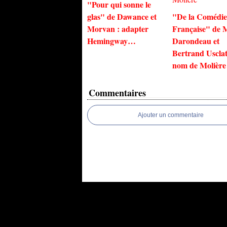
"Pour qui sonne le
glas" de Dawance et
"De la Comédie
Morvan : adapter
Française" de 
Hemingway…
Darondeau et
Bertrand Usclat
nom de Molière
Commentaires
Ajouter un commentaire