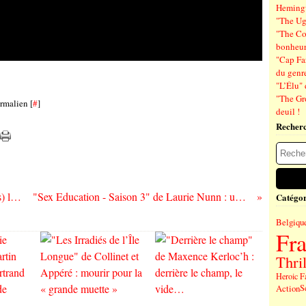
Hemin
"The Ug
"The Co
bonheu
"Cap Far
du genre
"L’Élu" 
"The Gr
rmalien [
#
]
deuil !
Recher
Dom La Nena au Café de la Danse (Paris) le mardi 19 octobre
"Sex Education - Saison 3" de Laurie Nunn : une légère déception ?
Catégor
Belgiqu
Fr
Thril
Heroic F
Action
S