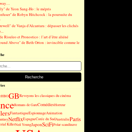
gway…
ly" de Yeon Sang-Ho : le mépris
nfuser" de Robyn Hitchcock : la poursuite du
r
ewell" de Vanja d'Alcantara : dépasser les clichés
...
de Risuleo et Pronostico : l’art d’être aliéné
ound Above" de Beth Orton : invincible comme le
che
ies
GB
e
Revoyons les classiques du cinéma
HBO
ance
Comédies
Romans de Gare
Horreur
lers
Fantastique
Espionnage
Animation
Paris
Netflix
Espagne
Corée du Sud
Australie
antasy
SciFi
Japon
erial Killer
Neil Young
Polar scandinave