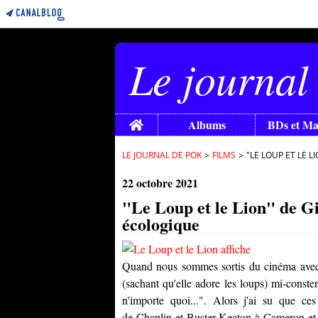
Le journal
Home
Albums
BDs et M
LE JOURNAL DE POK
>
FILMS
>
"LE LOUP ET LE 
22 octobre 2021
"Le Loup et le Lion" de Gi
écologique
Quand nous sommes sortis du cinéma avec 
(sachant qu'elle adore les loups) mi-constern
n'importe quoi...". Alors j'ai su que c
de
Chaplin
et
Buster Keaton
à
Cameron
e