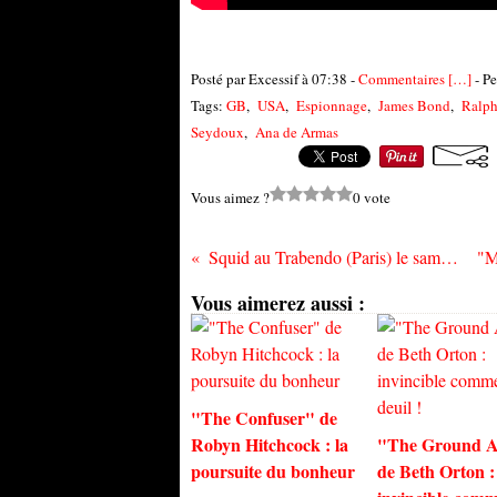
Posté par Excessif à 07:38 -
Commentaires [
…
]
- Pe
Tags:
GB
,
USA
,
Espionnage
,
James Bond
,
Ralph
Seydoux
,
Ana de Armas
Vous aimez ?
0 vote
Squid au Trabendo (Paris) le samedi 9 octobre
Vous aimerez aussi :
"The Confuser" de
Robyn Hitchcock : la
"The Ground A
poursuite du bonheur
de Beth Orton :