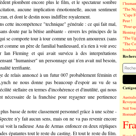
cèdent plombent encore plus le film, et le spectateur sombre
l’human
citation, aucune implication émotionnelle, aucun sentiment
"The Ni
"Cape F
écran, et dont le destin nous indiffère royalement.
Peur !
ans cette incompétence "technique" générale : ce qui fait mal,
"Pour q
le sans doute par la bêtise ambiante - envers les principes de la
Hemin
 qui se comporte tour à tour comme un lycéen amoureux (sans
"The Ug
"The Co
 et comme un père de familial banlieusard, n'a rien à voir avec
bonheu
ar
Ian Fleming
et qui avait survécu à des interprétations
Recher
pensant "humaniser" un personnage qui n'en avait nul besoin,
alité terrifiante.
ge de relais annoncé à un futur 007 probablement féminin et
Lynch
ne nous donne pas beaucoup d'espoir au vu de sa
Catégor
cilité stellaire en termes d'incohérence et d'inutilité, qui nous
ant nécessaire de la franchise pour regagner une pertinence
Australi
Revoyons
Neil You
la plus basse de notre classement personnel grâce à une scène -
Horreur
pectre n'y fait aucun sens, mais on ne va pas revenir encore
Fr
qui voit la radieuse
Ana de Armas
enfoncer en deux répliques
des épatantes tout le reste du casting. Et tout le reste du film.