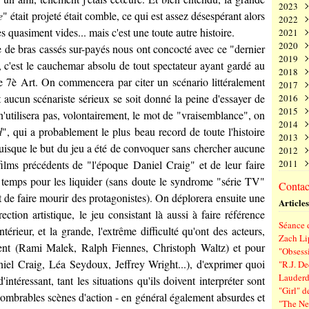
2023
Juin
Nov
Déc
e
" était projeté était comble, ce qui est assez désespérant alors
2022
Mai
Oct
Nov
Déc
s quasiment vides... mais c'est une toute autre histoire.
2021
Avri
Sep
Oct
Nov
Déc
2020
Mar
Aoû
Sep
Oct
Nov
Déc
 de bras cassés sur-payés nous ont concocté avec ce "dernier
2019
Févr
Juil
Aoû
Sep
Oct
Nov
Déc
 c'est le cauchemar absolu de tout spectateur ayant gardé au
2018
Janv
Juin
Juil
Aoû
Sep
Oct
Nov
Déc
 7è Art. On commencera par citer un scénario littéralement
2017
Mai
Juin
Juil
Aoû
Sep
Oct
Nov
Déc
t aucun scénariste sérieux se soit donné la peine d'essayer de
2016
Avri
Mai
Juin
Juil
Aoû
Sep
Oct
Nov
Déc
2015
Mar
Avri
Mai
Juin
Juil
Aoû
Sep
Oct
Nov
Déc
n'utilisera pas, volontairement, le mot de "vraisemblance", on
2014
Févr
Mar
Avri
Mai
Juin
Juil
Aoû
Sep
Oct
Nov
Déc
d
", qui a probablement le plus beau record de toute l'histoire
2013
Janv
Févr
Mar
Avri
Mai
Juin
Juil
Aoû
Sep
Oct
Nov
Déc
uisque le but du jeu a été de convoquer sans chercher aucune
2012
Janv
Févr
Mar
Avri
Mai
Juin
Juil
Aoû
Sep
Oct
Nov
Déc
s films précédents de "l'époque
Daniel Craig
" et de leur faire
2011
Janv
Févr
Mar
Avri
Mai
Juin
Juil
Aoû
Sep
Oct
Nov
Déc
Janv
Févr
Mar
Avri
Mai
Juin
Juil
Aoû
Sep
Oct
Nov
Déc
du temps pour les liquider (sans doute le syndrome "série TV"
Contact
Janv
Févr
Mar
Avri
Mai
Juin
Juil
Aoû
Sep
Oct
Nov
de faire mourir des protagonistes). On déplorera ensuite une
Articles
Janv
Févr
Mar
Avri
Mai
Juin
Juil
Aoû
Sep
tion artistique, le jeu consistant là aussi à faire référence
Janv
Févr
Mar
Avri
Mai
Juin
Juil
Aoû
Séance d
Janv
Févr
Mar
Avri
Mai
Juin
Juil
érieur, et la grande, l'extrême difficulté qu'ont des acteurs,
Zach Li
Janv
Févr
Mar
Avri
Mai
Juin
ent (
Rami Malek
,
Ralph Fiennes
,
Christoph Waltz
) et pour
"Obsessi
Janv
Févr
Mar
Avri
Mai
iel Craig
,
Léa Seydoux
,
Jeffrey Wright
...), d'exprimer quoi
"R.J. De
Janv
Févr
Mar
Avri
Lauderd
ntéressant, tant les situations qu'ils doivent interpréter sont
Janv
Févr
Mar
"Girl" d
Janv
Févr
nnombrables scènes d'action - en général également absurdes et
"The New
Janv