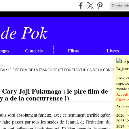
 de Pok
angas
Concerts
Films
Livres
Le jour
A : LE PIRE FILM DE LA FRANCHISE (ET POURTANT IL Y A DE LA CONCURRENCE 
Rock, ci
rage, t
Cary Joji Fukunaga : le pire film de
monde en
Accueil
 y a de la concurrence !)
Créer u
Archive
uis sorti absolument furieux, avec ce sentiment terrible qu'on
2026
2025
Aoû
aire passer par tous les stades de l'ennui, de l'irritation, du
2024
Juil
Déc
 un ami, tellement j'étais écœuré. Et bien entendu, la grande