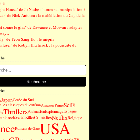
ité
ght House" de Jo Nesbø : horreur et manipulation ?
ear" de Nick Antosca : la malédiction du Cap de la
ui sonne le glas" de Dawance et Morvan : adapter
gway…
ly" de Yeon Sang-Ho : le mépris
nfuser" de Robyn Hitchcock : la poursuite du
r
che
ies
Japon
e
Corée du Sud
SciFi
 les classiques du cinéma
Amazon Prime
Thrillers
Animation
Espionnage
Espagne
ng
Netflix
Comédies
Punk rock
Serial Killer
Belgique
USA
ance
Romans de Gare
GB
Fantastique
Apple TV