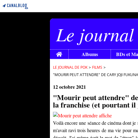
Le journal
Home
Albums
BDs et M
LE JOURNAL DE POK
>
FILMS
>
"MOURIR PEUT ATTENDRE" DE CARY JOJI FUKUNAG
12 octobre 2021
"Mourir peut attendre" de 
la franchise (et pourtant il
Voilà encore une séance de cinéma dont je s
m'avait ravi trois heures de ma vie pour me f
dégoût. J'ai même écrit le mot de "étron" à