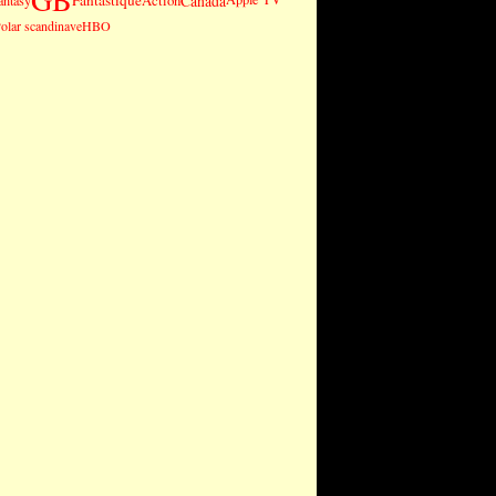
Canada
Action
antasy
olar scandinave
HBO