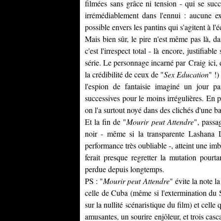
filmées sans grâce ni tension - qui se suc
irrémédiablement dans l'ennui : aucune ex
possible envers les pantins qui s'agitent à l'
Mais bien sûr, le pire n'est même pas là, d
c'est l'irrespect total - là encore, justifiab
série. Le personnage incarné par
Craig
ici,
la crédibilité de ceux de "
Sex Education
" !)
l'espion de fantaisie imaginé un jour p
successives pour le moins irrégulières. En 
on l'a surtout noyé dans des clichés d'une ban
Et la fin de "
Mourir peut Attendre
", passa
noir - même si la transparente
Lashana 
performance très oubliable -, atteint une imbé
ferait presque regretter la mutation pourt
perdue depuis longtemps.
PS : "
Mourir peut Attendre
" évite la note 
celle de Cuba (même si l'extermination du S
sur la nullité scénaristique du film) et celle 
amusantes, un sourire enjôleur, et trois casca