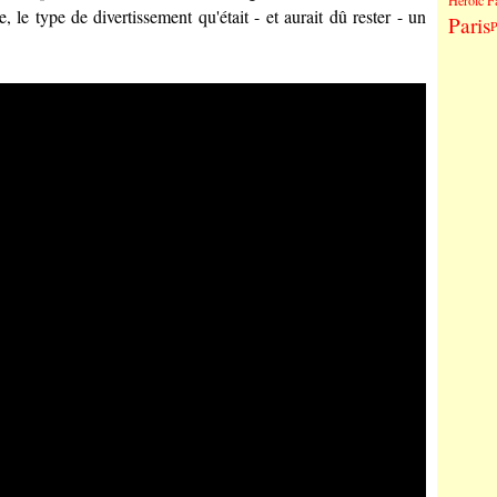
Heroic F
, le type de divertissement qu'était - et aurait dû rester - un
Paris
P