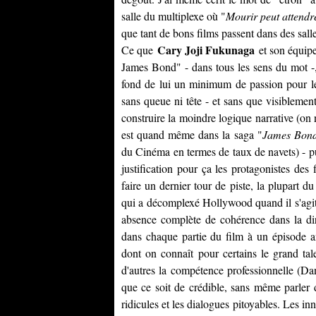
salle du multiplexe où "
Mourir peut attendr
que tant de bons films passent dans des salle
Cary Joji Fukunaga
Ce que
et son équipe
James Bond" - dans tous les sens du mot -,
fond de lui un minimum de passion pour le
sans queue ni tête - et sans que visiblemen
construire la moindre logique narrative (on 
est quand même dans la saga "
James Bon
du Cinéma en termes de taux de navets) - p
justification pour ça les protagonistes de
faire un dernier tour de piste, la plupart 
qui a décomplexé Hollywood quand il s'agit 
absence complète de cohérence dans la direc
dans chaque partie du film à un épisode ant
dont on connaît pour certains le grand tal
d'autres la compétence professionnelle (
Dan
que ce soit de crédible, sans même parler d'i
ridicules et les dialogues pitoyables. Les i