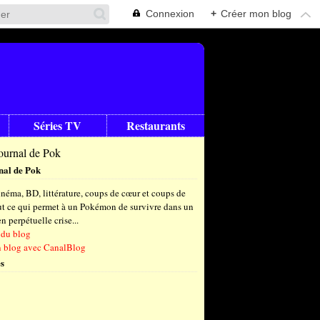
Connexion
+
Créer mon blog
Séries TV
Restaurants
nal de Pok
!)
néma, BD, littérature, coups de cœur et coups de
out ce qui permet à un Pokémon de survivre dans un
 perpétuelle crise...
 du blog
n blog avec CanalBlog
s
t
(9)
let
embre
(26)
(23)