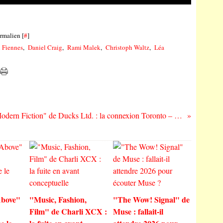
rmalien [
#
]
 Fiennes
,
Daniel Craig
,
Rami Malek
,
Christoph Waltz
,
Léa
"Modern Fiction" de Ducks Ltd. : la connexion Toronto – Brisbane – Dunedin
bove"
"Music, Fashion,
"The Wow! Signal" de
Film" de Charli XCX :
Muse : fallait-il