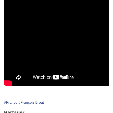
#France
#Françoiz Breut
Partager