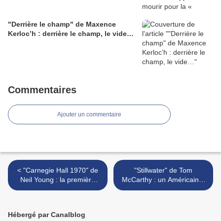
"Derrière le champ" de Maxence
Kerloc’h : derrière le champ, le vide…
Commentaires
Ajouter un commentaire
< "Carnegie Hall 1970" de
"Stillwater" de Tom
Neil Young : la première
McCarthy : un Américain à
réédition d’une série de
Marseille >
bootlegs fameux du Loner
Hébergé par Canalblog