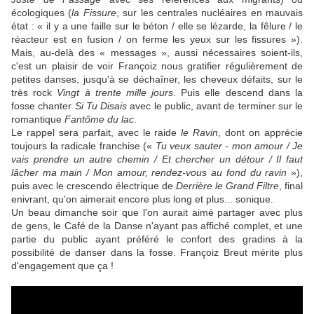
écologiques (
la Fissure
, sur les centrales nucléaires en mauvais
état : « il y a une faille sur le béton / elle se lézarde, la fêlure / le
réacteur est en fusion / on ferme les yeux sur les fissures »).
Mais, au-delà des « messages », aussi nécessaires soient-ils,
c'est un plaisir de voir Françoiz nous gratifier régulièrement de
petites danses, jusqu'à se déchaîner, les cheveux défaits, sur le
très rock
Vingt à trente mille jours
. Puis elle descend dans la
fosse chanter
Si Tu Disais
avec le public, avant de terminer sur le
romantique
Fantôme du lac
.
Le rappel sera parfait, avec le raide
le Ravin
, dont on apprécie
toujours la radicale franchise («
Tu veux sauter - mon amour / Je
vais prendre un autre chemin / Et chercher un détour / Il faut
lâcher ma main / Mon amour, rendez-vous au fond du ravin
»),
puis avec le crescendo électrique de
Derrière le Grand Filtre
, final
enivrant, qu'on aimerait encore plus long et plus... sonique.
Un beau dimanche soir que l'on aurait aimé partager avec plus
de gens, le Café de la Danse n'ayant pas affiché complet, et une
partie du public ayant préféré le confort des gradins à la
possibilité de danser dans la fosse. Françoiz Breut mérite plus
d'engagement que ça !