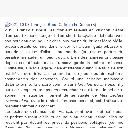
21h :
Françoiz Breut
, les cheveux relevés en chignon, vêtue
d'un court kimono rouge et d'un short de cycliste, déboule avec
son nouveau groupe - claviers, aux mains du brillant Marc Mélià,
prépondérants comme dans le dernier album, guitare/basse et
batterie -, pleine d'allant, tout sourire (au risque parfois de
paraître minauder un peu trop…). Bien des années ont passé
depuis ses débuts, mais Françoiz garde la même présence
lumineuse, à la fois légère, gaie et intense quand il le faut. Le son
est très précis, très clair, permettant de jouer des atmosphères
changeantes des chansons. Car si une certaine mélancolie
distante prime, là encore comme sur
Flux Flou de la Foule
, il y
aura de temps en temps des décrochages qui feront le sel de la
soirée : le superbe moment de sensualité de
Mes péchés
s’accumulent
, avec le renfort d’un saxo sensuel, est d'ailleurs le
premier sommet du concert.
Les textes des chansons de Françoiz sont avant tout poétiques,
et parlent surtout d’elle et de nous au niveau intime, elles ne
reculent pas devant les prises de positions politiques (comme
Juste de Passage
avec ses références aux migrants) ou