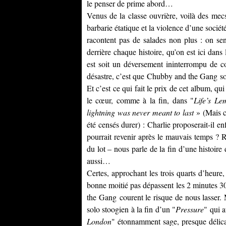
le penser de prime abord…
Venus de la classe ouvrière, voilà des mec
barbarie étatique et la violence d’une socié
racontent pas de salades non plus : on se
derrière chaque histoire, qu’on est ici dan
est soit un déversement ininterrompu de co
désastre, c’est que
Chubby and the Gang
so
Et c’est ce qui fait le prix de cet album, qui
le cœur, comme à la fin, dans "
Life’s Le
lightning was never meant to last
» (Mais ch
été censés durer) : Charlie proposerait-il en
pourrait revenir après le mauvais temps ? R
du lot – nous parle de la fin d’une histoire d
aussi…
Certes, approchant les trois quarts d’heure
bonne moitié pas dépassent les 2 minutes 3
the Gang
courent le risque de nous lasser.
solo stoogien à la fin d’un "
Pressure
" qui a
London
" étonnamment sage, presque délic