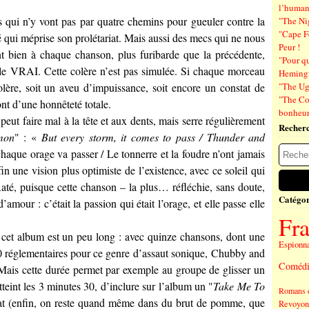
l’human
s qui n’y vont pas par quatre chemins pour gueuler contre la
"The Ni
"Cape F
té qui méprise son prolétariat. Mais aussi des mecs qui ne nous
Peur !
nt bien à chaque chanson, plus furibarde que la précédente,
"Pour q
s le VRAI. Cette colère n’est pas simulée. Si chaque morceau
Hemin
lère, soit un aveu d’impuissance, soit encore un constat de
"The Ug
"The Co
nt d’une honnêteté totale.
bonheu
 peut faire mal à la tête et aux dents, mais serre régulièrement
Recher
mon
" : «
But every storm, it comes to pass / Thunder and
aque orage va passer / Le tonnerre et la foudre n’ont jamais
fin une vision plus optimiste de l’existence, avec ce soleil qui
até, puisque cette chanson – la plus… réfléchie, sans doute,
Catégor
’amour : c’était la passion qui était l’orage, et elle passe elle
Fr
, cet album est un peu long : avec quinze chansons, dont une
Espionn
0 réglementaires pour ce genre d’assaut sonique,
Chubby and
Comédi
 Mais cette durée permet par exemple au groupe de glisser un
tteint les 3 minutes 30, d’inclure sur l’album un "
Take Me To
Romans 
at (enfin, on reste quand même dans du brut de pomme, que
Revoyons