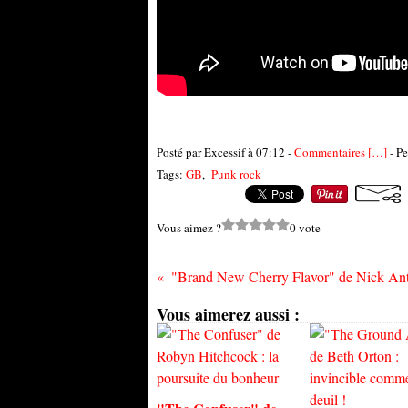
Posté par Excessif à 07:12 -
Commentaires [
…
]
- Pe
Tags:
GB
,
Punk rock
Vous aimez ?
0 vote
Vous aimerez aussi :