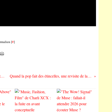
rmalien [
#
]
"Brand New Cherry Flavor" de Nick Antosca et Leonore Zion : Hollywood Monsters
Quand la pop fait des étincelles, une revisite de la discographie de Sparks : "Interior Design" (1988)