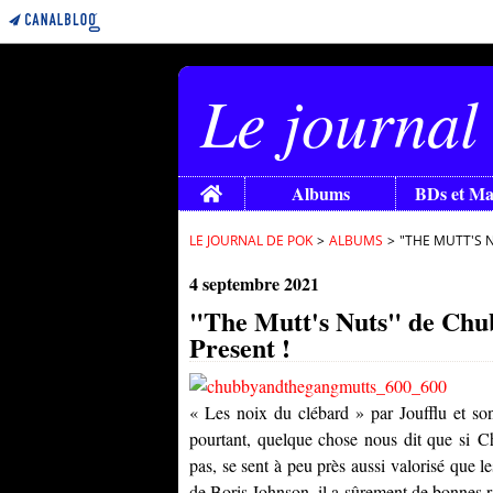
Le journal
Home
Albums
BDs et M
LE JOURNAL DE POK
>
ALBUMS
>
"THE MUTT'S 
4 septembre 2021
"The Mutt's Nuts" de Chu
Present !
« Les noix du clébard » par Joufflu et son 
pourtant, quelque chose nous dit que si
Ch
pas, se sent à peu près aussi valorisé que le
de Boris Johnson, il a sûrement de bonnes r