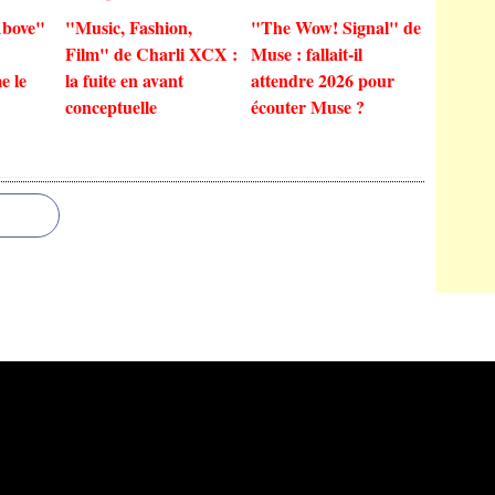
bove"
"Music, Fashion,
"The Wow! Signal" de
Film" de Charli XCX :
Muse : fallait-il
e le
la fuite en avant
attendre 2026 pour
conceptuelle
écouter Muse ?
 Canalblog
Top articles
Contact
Signaler un abus
C.G.U.
Cookies et données