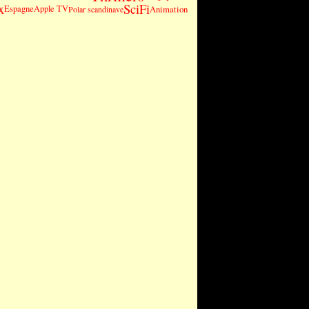
SciFi
x
Espagne
Apple TV
Animation
Polar scandinave