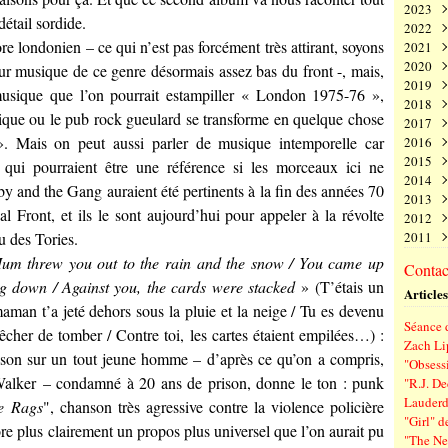
2023
Juin
Nov
Déc
détail sordide.
2022
Mai
Oct
Nov
Déc
e londonien – ce qui n’est pas forcément très attirant, soyons
2021
Avri
Sep
Oct
Nov
Déc
2020
Mar
Aoû
Sep
Oct
Nov
Déc
leur musique de ce genre désormais assez bas du front -, mais,
2019
Févr
Juil
Aoû
Sep
Oct
Nov
Déc
 musique que l’on pourrait estampiller « London 1975-76 »,
2018
Janv
Juin
Juil
Aoû
Sep
Oct
Nov
Déc
ique ou le pub rock gueulard se transforme en quelque chose
2017
Mai
Juin
Juil
Aoû
Sep
Oct
Nov
Déc
». Mais on peut aussi parler de musique intemporelle car
2016
Avri
Mai
Juin
Juil
Aoû
Sep
Oct
Nov
Déc
2015
Mar
Avri
Mai
Juin
Juil
Aoû
Sep
Oct
Nov
Déc
qui pourraient être une référence si les morceaux ici ne
2014
Févr
Mar
Avri
Mai
Juin
Juil
Aoû
Sep
Oct
Nov
Déc
by and the Gang auraient été pertinents à la fin des années 70
2013
Janv
Févr
Mar
Avri
Mai
Juin
Juil
Aoû
Sep
Oct
Nov
Déc
l Front, et ils le sont aujourd’hui pour appeler à la révolte
2012
Janv
Févr
Mar
Avri
Mai
Juin
Juil
Aoû
Sep
Oct
Nov
Déc
 des Tories.
2011
Janv
Févr
Mar
Avri
Mai
Juin
Juil
Aoû
Sep
Oct
Nov
Déc
Janv
Févr
Mar
Avri
Mai
Juin
Juil
Aoû
Sep
Oct
Nov
Déc
um threw you out to the rain and the snow / You came up
Contact
Janv
Févr
Mar
Avri
Mai
Juin
Juil
Aoû
Sep
Oct
Nov
ng down / Against you, the cards were stacked
» (T’étais un
Articles
Janv
Févr
Mar
Avri
Mai
Juin
Juil
Aoû
Sep
maman t’a jeté dehors sous la pluie et la neige / Tu es devenu
Janv
Févr
Mar
Avri
Mai
Juin
Juil
Aoû
Séance d
Janv
Févr
Mar
Avri
Mai
Juin
Juil
pêcher de tomber / Contre toi, les cartes étaient empilées…) :
Zach Li
Janv
Févr
Mar
Avri
Mai
Juin
nson sur un tout jeune homme – d’après ce qu’on a compris,
"Obsessi
Janv
Févr
Mar
Avri
Mai
Walker
– condamné à 20 ans de prison, donne le ton : punk
"R.J. De
Janv
Févr
Mar
Avri
Lauderd
e Rags
", chanson très agressive contre la violence policière
Janv
Févr
Mar
"Girl" d
Janv
Févr
ore plus clairement un propos plus universel que l’on aurait pu
"The New
Janv