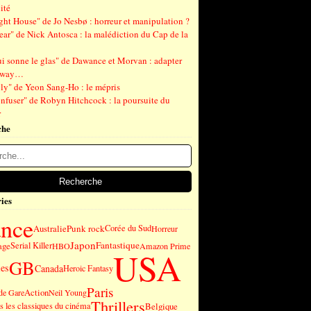
ité
ght House" de Jo Nesbø : horreur et manipulation ?
ear" de Nick Antosca : la malédiction du Cap de la
ui sonne le glas" de Dawance et Morvan : adapter
gway…
ly" de Yeon Sang-Ho : le mépris
nfuser" de Robyn Hitchcock : la poursuite du
r
che
ies
ance
Punk rock
Australie
Corée du Sud
Horreur
Japon
Fantastique
age
Serial Killer
HBO
Amazon Prime
USA
GB
es
Canada
Heroic Fantasy
Paris
Action
de Gare
Neil Young
Thrillers
 les classiques du cinéma
Belgique