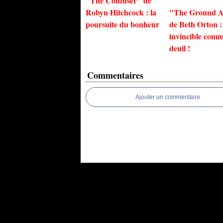
"The Confuser" de
Robyn Hitchcock : la
"The Ground A
poursuite du bonheur
de Beth Orton :
invincible comm
deuil !
Commentaires
Ajouter un commentaire
Voir le profil de
Excessif
sur le portail