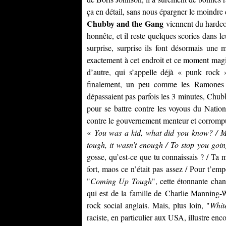
ça en détail, sans nous épargner le moindre 
Chubby and the Gang
viennent du hardcor
honnête, et il reste quelques scories dans 
surprise, surprise ils font désormais une
exactement à cet endroit et ce moment mag
d’autre, qui s’appelle déjà « punk rock 
finalement, un peu comme les
Ramones
dépassaient pas parfois les 3 minutes, Chub
pour se battre contre les voyous du Nationa
contre le gouvernement menteur et corrompu
«
You was a kid, what did you know? / M
tough, it wasn’t enough / To stop you goi
gosse, qu’est-ce que tu connaissais ? / Ta 
fort, maos ce n’était pas assez / Pour t’em
"
Coming Up Tough
", cette étonnante cha
qui est de la famille de
Charlie Manning-
rock social anglais. Mais, plus loin, "
Whit
raciste, en particulier aux USA, illustre enc