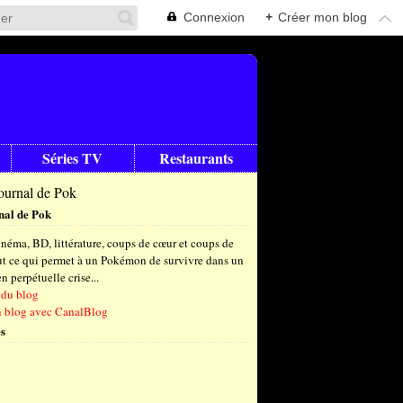
Connexion
+
Créer mon blog
Séries TV
Restaurants
nal de Pok
néma, BD, littérature, coups de cœur et coups de
out ce qui permet à un Pokémon de survivre dans un
 perpétuelle crise...
 du blog
n blog avec CanalBlog
s
t
(9)
let
embre
(26)
(23)