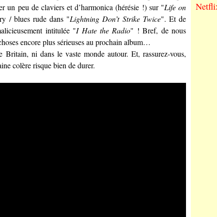
Netfli
ser un peu de claviers et d’harmonica (hérésie !) sur "
Life on
ry / blues rude dans "
Lightning Don’t Strike Twice
". Et de
licieusement intitulée "
I Hate the Radio
" ! Bref, de nous
s choses encore plus sérieuses au prochain album…
e Britain, ni dans le vaste monde autour. Et, rassurez-vous,
ine colère risque bien de durer.