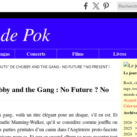
 de Pok
angas
Concerts
Films
Livres
NUTS" DE CHUBBY AND THE GANG : NO FUTURE ? NO PRESENT !
Le jour
Rock, ci
bby and the Gang : No Future ? No
rage, t
monde en
Accueil
Créer u
Archive
gang, voilà un titre élégant pour un disque, s’il en est. Et
arlie Manning-Walker
, qu’il se considère comme joufflu ou
2026
2025
Aoû
s parties génitales d’un canin dans l’Angleterre proto-fasciste
2024
Juil
Déc
aisons pour ça. Et que ce second album va nous raconter tout