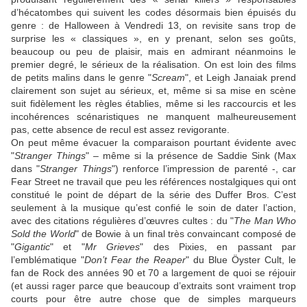
d’hécatombes qui suivent les codes désormais bien épuisés du
genre : de Halloween à Vendredi 13, on revisite sans trop de
surprise les « classiques », en y prenant, selon ses goûts,
beaucoup ou peu de plaisir, mais en admirant néanmoins le
premier degré, le sérieux de la réalisation. On est loin des films
de petits malins dans le genre "
Scream
", et
Leigh Janaiak
prend
clairement son sujet au sérieux, et, même si sa mise en scène
suit fidèlement les règles établies, même si les raccourcis et les
incohérences scénaristiques ne manquent malheureusement
pas, cette absence de recul est assez revigorante.
On peut même évacuer la comparaison pourtant évidente avec
"
Stranger Things
" – même si la présence de
Saddie Sink
(Max
dans "
Stranger Things
") renforce l’impression de parenté -, car
Fear Street ne travail que peu les références nostalgiques qui ont
constitué le point de départ de la série des
Duffer Bros
. C’est
seulement à la musique qu’est confié le soin de dater l’action,
avec des citations régulières d’œuvres cultes : du "
The Man Who
Sold the World
" de
Bowie
à un final très convaincant composé de
"
Gigantic
" et "
Mr Grieves
" des
Pixies
, en passant par
l’emblématique "
Don’t Fear the Reaper
" du
Blue Öyster Cult
, le
fan de Rock des années 90 et 70 a largement de quoi se réjouir
(et aussi rager parce que beaucoup d’extraits sont vraiment trop
courts pour être autre chose que de simples marqueurs