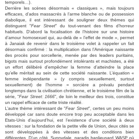
temporels…).
Derrière les scènes désormais « classiques », mais toujours
efficaces, d’ados massacrés à l’arme blanche ou de possession
diabolique, il est intéressant de souligner deux thèmes qui
distinguent "
Fear Street
" du tout-venant des films d’horreur
habituels. D’abord la focalisation de l’histoire sur une histoire
d’amour homosexuel qui, au-delà de « l’effet de mode », permet
à
Janaiak
de revenir dans le troisième volet à rappeler un fait
désormais confirmé : la multiplication dans l’Amérique naissante
des procès pour sorcellerie, menée par des leaders puritains,
bigots mais surtout profondément intolérants et machistes, a été
un effort délibéré d’empêcher la femme d’atteindre la place
qu’elle méritait au sein de cette société naissante. L’équation «
femme indépendante » (y compris sexuellement, surtout
sexuellement) de l’homme = sorcière a prévalu pendant
longtemps dans la civilisation chrétienne, et le troisième film de la
série, "
Fear Street: 1666
", de loin le meilleur des trois, constitue
un rappel efficace de cette triste réalité.
L’autre thème intéressant de "
Fear Street
", certes un peu moins
développé car sans doute encore trop peu acceptable dans les
Etats-Unis d’aujourd’hui, est l’existence d’une société à deux
vitesses : sur la fondation de la petite ville de Union, deux cités se
sont développées à des vitesses et des conditions bien
différentes. D’un côté, Sunnydale, paradis banlieusard WASP où