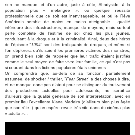
rien ne manque, et d’un autre, juste à côté, Shadyside, à la
population plus « mélangée », où quelque réussite
professionnelle que ce soit est inenvisageable, et où le Rêve
Américain semble de moins en moins atteignable : qualité
inférieure des infrastructures, manque de moyens, mais surtout
perte complète de l’estime de soi chez les plus jeunes,
conduisant à la drogue et à la criminalité. Ainsi, deux des héros
de l’épisode "
1994
" sont des trafiquants de drogues, et même si
l’on déplorera qu’ils soient les premières victimes des monstres,
on prend bien soin de rappeler que leur trafic étaient justifiés
comme le seul moyen de faire vivre leur famille, ce qui n’est pas
si courant dans les fictions populaires états-uniennes…
On comprendra que, au-delà de sa fonction, parfaitement
assumée, de shocker / thriller, "
Fear Street
" a des choses à dire,
et ne manque donc pas d’atout pour se distinguer du tout-venant
des productions actuelles pour adolescents, ne serait-ce
d’ailleurs que la qualité générale de son interprétation, avec en
premier lieu l’excellente
Kiana Madeira
(d’ailleurs bien plus âgée
que son rôle !) qu’on espère revoir très vite dans du cinéma plus
« adulte »…