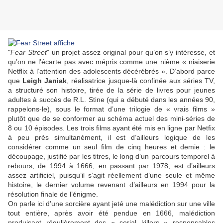
"
Fear Street
" un projet assez original pour qu’on s’y intéresse, et
qu’on ne l’écarte pas avec mépris comme une nième « niaiserie
Netflix à l’attention des adolescents décérébrés ». D’abord parce
que
Leigh Janiak
, réalisatrice jusque-là confinée aux séries TV,
a structuré son histoire, tirée de la série de livres pour jeunes
adultes à succès de
R.L. Stine
(qui a débuté dans les années 90,
rappelons-le), sous le format d’une trilogie de « vrais films »
plutôt que de se conformer au schéma actuel des mini-séries de
8 ou 10 épisodes. Les trois films ayant été mis en ligne par Netfix
à peu près simultanément, il est d’ailleurs logique de les
considérer comme un seul film de cinq heures et demie : le
découpage, justifié par les titres, le long d’un parcours temporel à
rebours, de 1994 à 1666, en passant par 1978, est d’ailleurs
assez artificiel, puisqu’il s’agit réellement d’une seule et même
histoire, le dernier volume revenant d’ailleurs en 1994 pour la
résolution finale de l’énigme.
On parle ici d’une sorcière ayant jeté une malédiction sur une ville
tout entière, après avoir été pendue en 1666, malédiction
produisant régulièrement des « serial killers » responsables