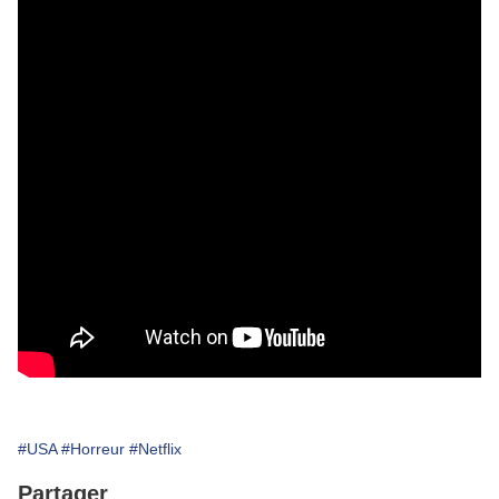
#USA
#Horreur
#Netflix
Partager