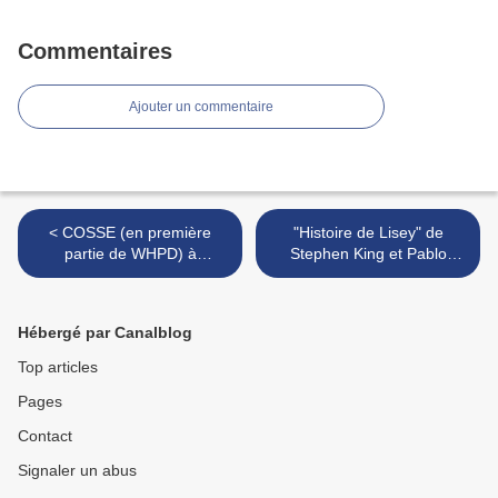
Commentaires
Ajouter un commentaire
< COSSE (en première
"Histoire de Lisey" de
partie de WHPD) à
Stephen King et Pablo
l'Empreinte (Savigny-le-
Larrain : quand King adapte
Temple) le vendredi 23
King... >
juillet
Hébergé par Canalblog
Top articles
Pages
Contact
Signaler un abus