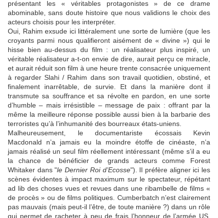
présentant les « véritables protagonistes » de ce drame
abominable, sans doute histoire que nous validions le choix des
acteurs choisis pour les interpréter.
Oui,
Rahim
exsude ici littéralement une sorte de lumière (que les
croyants parmi nous qualifieront aisément de « divine ») qui le
hisse bien au-dessus du film : un réalisateur plus inspiré, un
véritable réalisateur a-t-on envie de dire, aurait perçu ce miracle,
et aurait réduit son film à une heure trente consacrée uniquement
à regarder Slahi /
Rahim
dans son travail quotidien, obstiné, et
finalement inarrêtable, de survie. Et dans la manière dont il
transmute sa souffrance et sa révolte en pardon, en une sorte
d’humble – mais irrésistible – message de paix : offrant par la
même la meilleure réponse possible aussi bien à la barbarie des
terroristes qu’à l’inhumanité des bourreaux états-uniens.
Malheureusement, le documentariste écossais
Kevin
Macdonald
n’a jamais eu la moindre étoffe de cinéaste, n’a
jamais réalisé un seul film réellement intéressant (même s’il a eu
la chance de bénéficier de grands acteurs comme
Forest
Whitaker
dans "
le Dernier Roi d’Ecosse
"). Il préfère aligner ici les
scènes évidentes à impact maximum sur le spectateur, répétant
ad lib des choses vues et revues dans une ribambelle de films «
de procès » ou de films politiques.
Cumberbatch
n’est clairement
pas mauvais (mais peut-il l’être, de toute manière ?) dans un rôle
qui permet de racheter à peu de frais l’honneur de l’armée US,