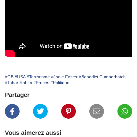
#GB
#USA
#Terrorisme
#Jodie Foster
#Benedict Cumberbatch
#Tahar Rahim
#Procès
#Politique
Partager
Vous aimerez aussi