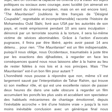
politiques ou sociaux avec courage, avec lucidité (on aimerait en
dire autant du cinéma européen, mais on en est encore loin).
"
The Mauritanian
" (oublions le titre français de "
Désigné
Coupable
", regrettable et incompréhensible) raconte l’histoire de
Mohamedou Ould Slahi, livré aux USA par les autorités de son
pays, et resté emprisonné pendant 10 ans sans inculpation :
dénoncé par un terroriste soumis à la torture, il sera lui-même
victime de sévices abominables. Grâce à l’action d’avocats
pugnaces, il finira par être libéré, après avoir passé 14 ans
détenu… pour rien. "
The Mauritanian
" est un film indispensable,
puisqu’il nous oblige, nous Occidentaux, traumatisés à juste titre
par les exactions des djihadistes, à regarder en face les
conséquences quand nous nous laissons aller à la haine au lieu
de rester fidèles à nos lois et à nos principes. Mais "
The
Mauritanian
" est-il un bon film pour autant ?
L’honnêteté nous pousse à répondre que non, même s’il est
largement sauvé par l’interprétation de
Tahar Rahim
, qui trouve
ici son meilleur rôle, et qui est une excellente raison de passer
deux heures dix dans une salle obscure à regarder un film
accumulant les poncifs les plus usés et accablant son spectateur
des habituels mécanismes de chantage émotionnel, depuis
l’inévitable accroche « tiré d’une histoire vraie » jusqu’à la non
moins inévitable conclusion avec un générique final nous