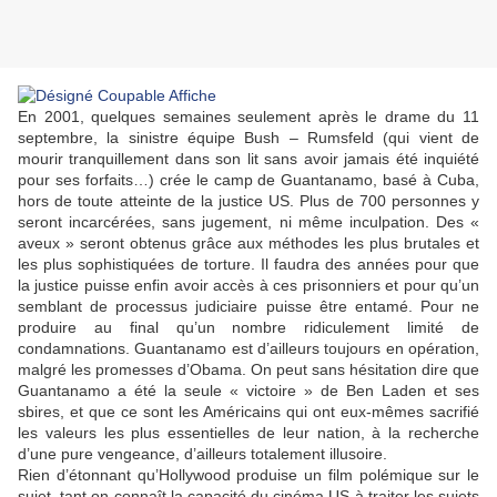
En 2001, quelques semaines seulement après le drame du 11
septembre, la sinistre équipe Bush – Rumsfeld (qui vient de
mourir tranquillement dans son lit sans avoir jamais été inquiété
pour ses forfaits…) crée le camp de Guantanamo, basé à Cuba,
hors de toute atteinte de la justice US. Plus de 700 personnes y
seront incarcérées, sans jugement, ni même inculpation. Des «
aveux » seront obtenus grâce aux méthodes les plus brutales et
les plus sophistiquées de torture. Il faudra des années pour que
la justice puisse enfin avoir accès à ces prisonniers et pour qu’un
semblant de processus judiciaire puisse être entamé. Pour ne
produire au final qu’un nombre ridiculement limité de
condamnations. Guantanamo est d’ailleurs toujours en opération,
malgré les promesses d’Obama. On peut sans hésitation dire que
Guantanamo a été la seule « victoire » de Ben Laden et ses
sbires, et que ce sont les Américains qui ont eux-mêmes sacrifié
les valeurs les plus essentielles de leur nation, à la recherche
d’une pure vengeance, d’ailleurs totalement illusoire.
Rien d’étonnant qu’Hollywood produise un film polémique sur le
sujet, tant on connaît la capacité du cinéma US à traiter les sujets