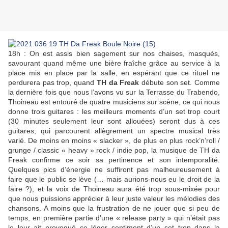
18h : On est assis bien sagement sur nos chaises, masqués,
savourant quand même une bière fraîche grâce au service à la
place mis en place par la salle, en espérant que ce rituel ne
perdurera pas trop, quand
TH da Freak
débute son set. Comme
la dernière fois que nous l’avons vu sur la Terrasse du Trabendo,
Thoineau est entouré de quatre musiciens sur scène, ce qui nous
donne trois guitares : les meilleurs moments d’un set trop court
(30 minutes seulement leur sont allouées) seront dus à ces
guitares, qui parcourent allègrement un spectre musical très
varié. De moins en moins « slacker », de plus en plus rock’n’roll /
grunge / classic « heavy » rock / indie pop, la musique de TH da
Freak confirme ce soir sa pertinence et son intemporalité.
Quelques pics d’énergie ne suffiront pas malheureusement à
faire que le public se lève (… mais aurions-nous eu le droit de la
faire ?), et la voix de Thoineau aura été trop sous-mixée pour
que nous puissions apprécier à leur juste valeur les mélodies des
chansons. A moins que la frustration de ne jouer que si peu de
temps, en première partie d’une « release party » qui n’était pas
le leur ait provoqué ce léger sentiment d’un set trop dans la