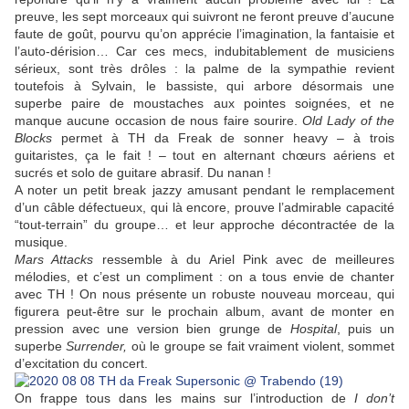
preuve, les sept morceaux qui suivront ne feront preuve d’aucune
faute de goût, pourvu qu’on apprécie l’imagination, la fantaisie et
l’auto-dérision… Car ces mecs, indubitablement de musiciens
sérieux, sont très drôles : la palme de la sympathie revient
toutefois à Sylvain, le bassiste, qui arbore désormais une
superbe paire de moustaches aux pointes soignées, et ne
manque aucune occasion de nous faire sourire.
Old Lady of the
Blocks
permet à TH da Freak de sonner heavy – à trois
guitaristes, ça le fait ! – tout en alternant chœurs aériens et
sucrés et solo de guitare abrasif. Du nanan !
A noter un petit break jazzy amusant pendant le remplacement
d’un câble défectueux, qui là encore, prouve l’admirable capacité
“tout-terrain” du groupe… et leur approche décontractée de la
musique.
Mars Attacks
ressemble à du Ariel Pink avec de meilleures
mélodies, et c’est un compliment : on a tous envie de chanter
avec TH ! On nous présente un robuste nouveau morceau, qui
figurera peut-être sur le prochain album, avant de monter en
pression avec une version bien grunge de
Hospital
, puis un
superbe
Surrender,
où le groupe se fait vraiment violent, sommet
d’excitation du concert.
On frappe tous dans les mains sur l’introduction de
I don’t