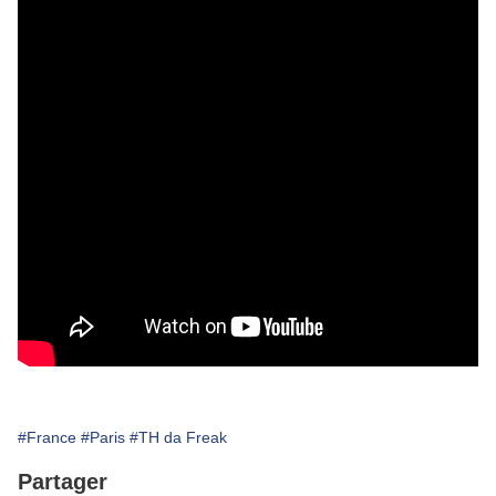
#France
#Paris
#TH da Freak
Partager