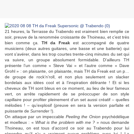
21 heures, la Terrasse du Trabendo est vraiment bien remplie ce
soir, preuve de la renommée croissante de Thoineau, et c’est très
bien comme ça.
TH da Freak
est accompagné de quatre
musiciens (deux autres guitares, une basse et une batterie) qui
vont s’avérer, dans les trop courtes trente-cinq minutes du set qui
va suivre, un groupe absolument formidable. D’ailleurs TH
présente l’un comme « Steve Vai » et l’autre comme « Dave
Grohl » : on plaisante, on plaisante, mais TH da Freak est un p…
de groupe de rock’n’roll, et non plus seulement un slacker
bordelais aux idées cool et à l’inspiration délirante ! Et si les
cheveux de TH sont bleus en ce moment, au lieu de leur fameux
vert, on arrête rapidement de se préoccuper de son style
capillaire pour profiter pleinement d’un set aussi créatif – quelles
mélodies ! – qu’explosif (preuve en sera la version parfaite et
puissante de
Surrender
!).
On attaque par un impeccable
Peeling the Onion
psychédélique
et moelleux : «
What is the problem with me ?
» nous demande
Thoineau, on est tous d’accord ce soir au Trabendo pour lui
répondre qu’il n’y a vraiment aucun problème avec lui ! La