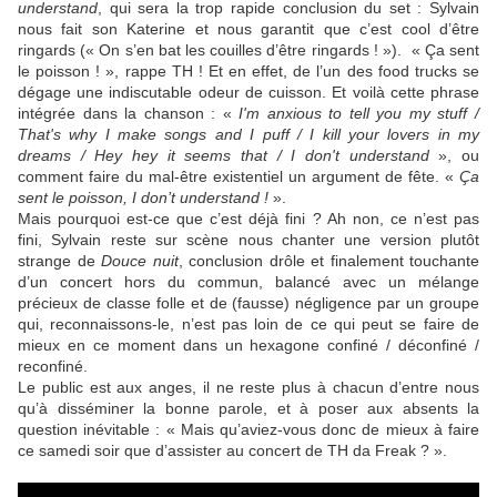
understand
, qui sera la trop rapide conclusion du set : Sylvain
nous fait son Katerine et nous garantit que c’est cool d’être
ringards (« On s’en bat les couilles d’être ringards ! »). « Ça sent
le poisson ! », rappe TH ! Et en effet, de l’un des food trucks se
dégage une indiscutable odeur de cuisson. Et voilà cette phrase
intégrée dans la chanson
: «
I'm anxious to tell you my stuff /
That's why I make songs and I puff / I kill your lovers in my
dreams / Hey hey it seems that / I don't understand
», ou
comment faire du mal-être existentiel un argument de fête. «
Ça
sent le poisson, I don’t understand !
».
Mais pourquoi est-ce que c’est déjà fini ? Ah non, ce n’est pas
fini, Sylvain reste sur scène nous chanter une version plutôt
strange de
Douce nuit
, conclusion drôle et finalement touchante
d’un concert hors du commun, balancé avec un mélange
précieux de classe folle et de (fausse) négligence par un groupe
qui, reconnaissons-le, n’est pas loin de ce qui peut se faire de
mieux en ce moment dans un hexagone confiné / déconfiné /
reconfiné.
Le public est aux anges, il ne reste plus à chacun d’entre nous
qu’à disséminer la bonne parole, et à poser aux absents la
question inévitable : « Mais qu’aviez-vous donc de mieux à faire
ce samedi soir que d’assister au concert de TH da Freak ? ».