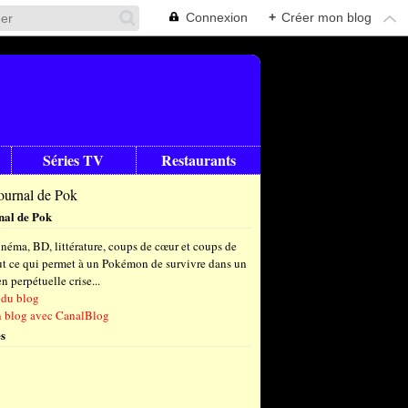
Connexion
+
Créer mon blog
Séries TV
Restaurants
nal de Pok
néma, BD, littérature, coups de cœur et coups de
out ce qui permet à un Pokémon de survivre dans un
 perpétuelle crise...
 du blog
n blog avec CanalBlog
s
t
(6)
let
embre
(24)
(23)