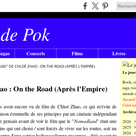
 de Pok
angas
Concerts
Films
Livres
D" DE CHLOÉ ZHAO : ON THE ROAD (APRÈS L'EMPIRE)
Le jour
Rock, ci
o : On the Road (Après l'Empire)
rage, t
monde en
Accueil
Créer u
is avoir encore vu de film de
Chloé Zhao
, ce qui m'évite de
Archive
rahison éventuelle de ses principes par un cinéaste indépendant
je pensais avant de voir le film que le "
Nomadland
" était une
2026
2025
Aoû
s qui ont choisi / sont forcés de vivre sur les routes, soit un
2024
Juil
Déc
ontre d'une actrice hollywoodienne reconnue - déjà oscarisée