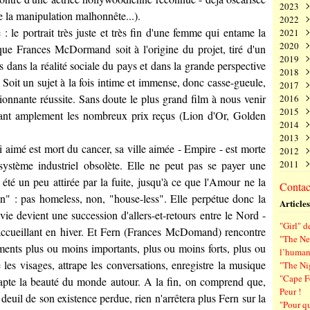
2023
Juin
Nov
Déc
de la manipulation malhonnête...).
2022
Mai
Oct
Nov
Déc
 : le portrait très juste et très fin d'une femme qui entame la
2021
Avri
Sep
Oct
Nov
Déc
2020
Mar
Aoû
Sep
Oct
Nov
Déc
 que
Frances McDormand
soit à l'origine du projet, tiré d'un
2019
Févr
Juil
Aoû
Sep
Oct
Nov
Déc
ois dans la réalité sociale du pays et dans la grande perspective
2018
Janv
Juin
Juil
Aoû
Sep
Oct
Nov
Déc
oit un sujet à la fois intime et immense, donc casse-gueule,
2017
Mai
Juin
Juil
Aoû
Sep
Oct
Nov
Déc
onnante réussite. Sans doute le plus grand film à nous venir
2016
Avri
Mai
Juin
Juil
Aoû
Sep
Oct
Nov
Déc
2015
Mar
Avri
Mai
Juin
Juil
Aoû
Sep
Oct
Nov
Déc
ant amplement les nombreux prix reçus (Lion d'Or, Golden
2014
Févr
Mar
Avri
Mai
Juin
Juil
Aoû
Sep
Oct
Nov
Déc
2013
Janv
Févr
Mar
Avri
Mai
Juin
Juil
Aoû
Sep
Oct
Nov
Déc
ri aimé est mort du cancer, sa ville aimée - Empire - est morte
2012
Janv
Févr
Mar
Avri
Mai
Juin
Juil
Aoû
Sep
Oct
Nov
Déc
 système industriel obsolète. Elle ne peut pas se payer une
2011
Janv
Févr
Mar
Avri
Mai
Juin
Juil
Aoû
Sep
Oct
Nov
Déc
Janv
Févr
Mar
Avri
Mai
Juin
Juil
Aoû
Sep
Oct
Nov
Déc
été un peu attirée par la fuite, jusqu'à ce que l'Amour ne la
Contact
Janv
Févr
Mar
Avri
Mai
Juin
Juil
Aoû
Sep
Oct
Nov
an" : pas homeless, non, "house-less". Elle perpétue donc la
Articles
Janv
Févr
Mar
Avri
Mai
Juin
Juil
Aoû
Sep
vie devient une succession d'allers-et-retours entre le Nord -
Janv
Févr
Mar
Avri
Mai
Juin
Juil
Aoû
"Girl" d
Janv
Févr
Mar
Avri
Mai
Juin
Juil
accueillant en hiver. Et Fern (
Frances McDomand
) rencontre
"The Ne
Janv
Févr
Mar
Avri
Mai
Juin
ments plus ou moins importants, plus ou moins forts, plus ou
l’human
Janv
Févr
Mar
Avri
Mai
 les visages, attrape les conversations, enregistre la musique
"The Ni
Janv
Févr
Mar
Avri
"Cape F
 capte la beauté du monde autour. A la fin, on comprend que,
Janv
Févr
Mar
Peur !
Janv
Févr
 deuil de son existence perdue, rien n'arrêtera plus Fern sur la
"Pour q
Janv