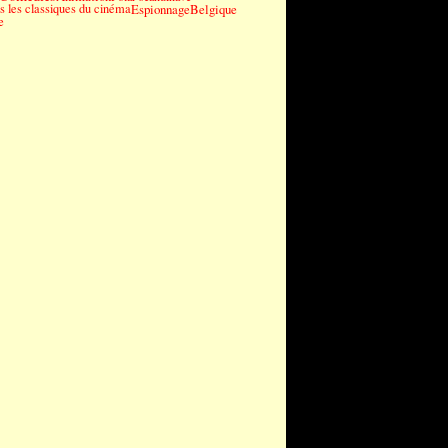
 les classiques du cinéma
Espionnage
Belgique
e