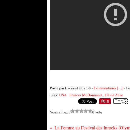
Posté par Excessif à 07:38 -
Commentaires [
…
]
- Pe
Tags:
USA
,
Frances McDormand
,
Chloé Zhao
Vous aimez ?
0 vote