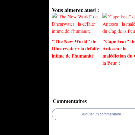
Vous aimerez aussi :
"The New World" de
"Cape Fear" de
Dhearwater : la défaite
Antosca : la
intime de l’humanité
malédiction du
la Peur !
Commentaires
Ajouter un commentaire