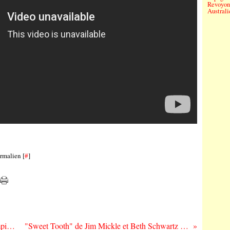
Revoyons
Australi
rmalien [
#
]
La Femme au Festival des Inrocks (Olympia) le jeudi 10 juin
"Sweet Tooth" de Jim Mickle et Beth Schwartz : the Deer Hunters