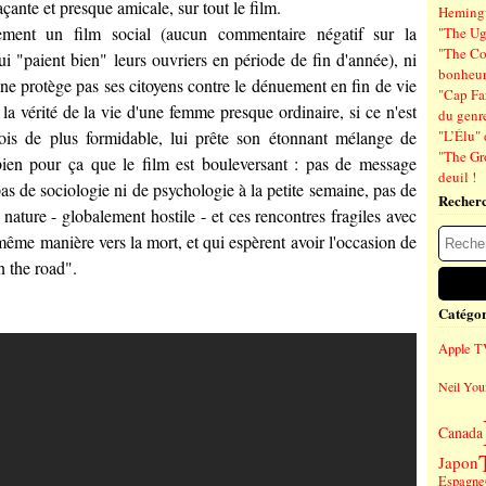
açante et presque amicale, sur tout le film.
Hemin
rement un film social (aucun commentaire négatif sur la
"The Ug
"The Co
 "paient bien" leurs ouvriers en période de fin d'année), ni
bonheu
 ne protège pas ses citoyens contre le dénuement en fin de vie
"Cap Far
 la vérité de la vie d'une femme presque ordinaire, si ce n'est
du genre
ois de plus formidable, lui prête son étonnant mélange de
"L’Élu" 
"The Gr
t bien pour ça que le film est bouleversant : pas de message
deuil !
pas de sociologie ni de psychologie à la petite semaine, pas de
Recher
a nature - globalement hostile - et ces rencontres fragiles avec
même manière vers la mort, et qui espèrent avoir l'occasion de
n the road".
Catégor
Apple T
Neil You
Canada
Japon
Espagne