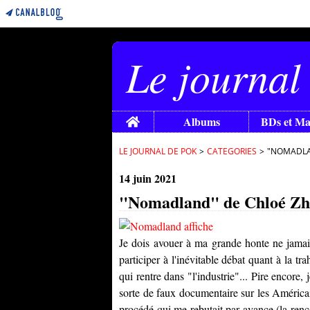
Le journal
Home
Albums
BDs et M
LE JOURNAL DE POK
>
CATEGORIES
>
"NOMADLAN
14 juin 2021
"Nomadland" de Chloé Zha
Je dois avouer à ma grande honte ne jama
participer à l'inévitable débat quant à la t
qui rentre dans "l'industrie"... Pire encore, 
sorte de faux documentaire sur les Américain
procédé qui me rebutait par avance (la renc