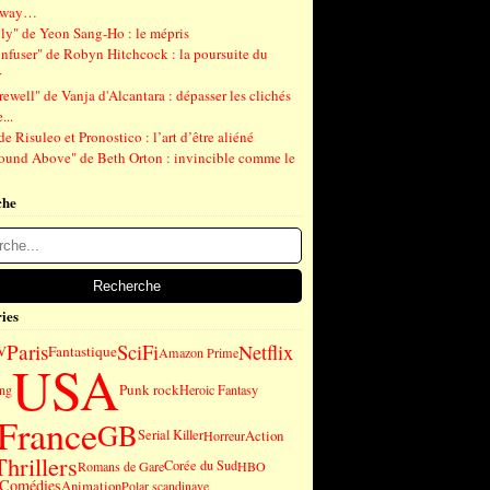
gway…
ly" de Yeon Sang-Ho : le mépris
nfuser" de Robyn Hitchcock : la poursuite du
r
ewell" de Vanja d'Alcantara : dépasser les clichés
...
de Risuleo et Pronostico : l’art d’être aliéné
ound Above" de Beth Orton : invincible comme le
che
ies
SciFi
Paris
Netflix
Fantastique
V
Amazon Prime
USA
Punk rock
ng
Heroic Fantasy
France
GB
Serial Killer
Action
Horreur
Thrillers
Corée du Sud
Romans de Gare
HBO
Comédies
Animation
Polar scandinave