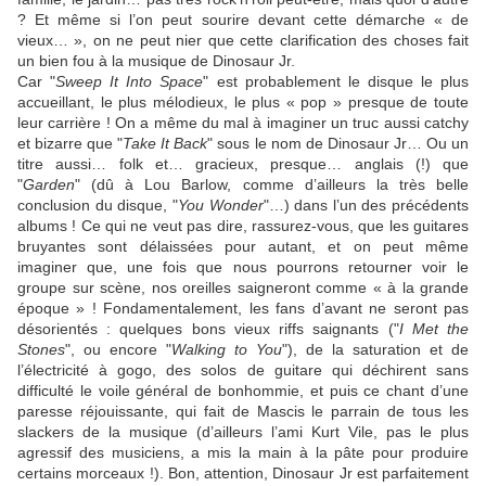
? Et même si l’on peut sourire devant cette démarche « de
vieux… », on ne peut nier que cette clarification des choses fait
un bien fou à la musique de
Dinosaur Jr
.
Car "
Sweep It Into Space
" est probablement le disque le plus
accueillant, le plus mélodieux, le plus « pop » presque de toute
leur carrière ! On a même du mal à imaginer un truc aussi catchy
et bizarre que "
Take It Back
" sous le nom de
Dinosaur Jr
… Ou un
titre aussi… folk et… gracieux, presque… anglais (!) que
"
Garden
" (dû à
Lou Barlow
, comme d’ailleurs la très belle
conclusion du disque, "
You Wonder
"…) dans l’un des précédents
albums ! Ce qui ne veut pas dire, rassurez-vous, que les guitares
bruyantes sont délaissées pour autant, et on peut même
imaginer que, une fois que nous pourrons retourner voir le
groupe sur scène, nos oreilles saigneront comme « à la grande
époque » ! Fondamentalement, les fans d’avant ne seront pas
désorientés : quelques bons vieux riffs saignants ("
I Met the
Stones
", ou encore "
Walking to You
"), de la saturation et de
l’électricité à gogo, des solos de guitare qui déchirent sans
difficulté le voile général de bonhommie, et puis ce chant d’une
paresse réjouissante, qui fait de
Mascis
le parrain de tous les
slackers de la musique (d’ailleurs l’ami
Kurt Vile
, pas le plus
agressif des musiciens, a mis la main à la pâte pour produire
certains morceaux !). Bon, attention,
Dinosaur Jr
est parfaitement