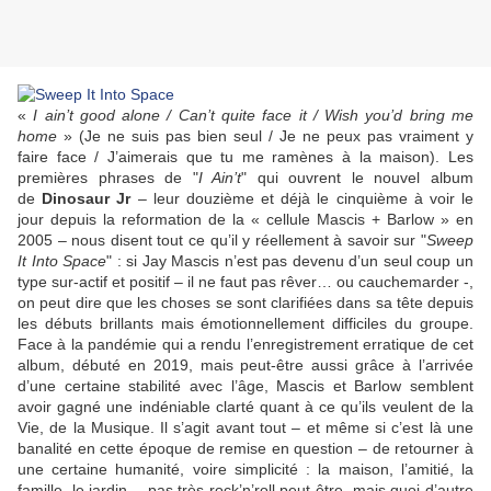
«
I ain’t good alone / Can’t quite face it / Wish you’d bring me
home
» (Je ne suis pas bien seul / Je ne peux pas vraiment y
faire face / J’aimerais que tu me ramènes à la maison). Les
premières phrases de "
I Ain’t
" qui ouvrent le nouvel album
de
Dinosaur Jr
– leur douzième et déjà le cinquième à voir le
jour depuis la reformation de la « cellule
Mascis
+
Barlow
» en
2005 – nous disent tout ce qu’il y réellement à savoir sur "
Sweep
It Into Space
" : si
Jay Mascis
n’est pas devenu d’un seul coup un
type sur-actif et positif – il ne faut pas rêver… ou cauchemarder -,
on peut dire que les choses se sont clarifiées dans sa tête depuis
les débuts brillants mais émotionnellement difficiles du groupe.
Face à la pandémie qui a rendu l’enregistrement erratique de cet
album, débuté en 2019, mais peut-être aussi grâce à l’arrivée
d’une certaine stabilité avec l’âge,
Mascis
et
Barlow
semblent
avoir gagné une indéniable clarté quant à ce qu’ils veulent de la
Vie, de la Musique. Il s’agit avant tout – et même si c’est là une
banalité en cette époque de remise en question – de retourner à
une certaine humanité, voire simplicité : la maison, l’amitié, la
famille, le jardin… pas très rock’n’roll peut-être, mais quoi d’autre