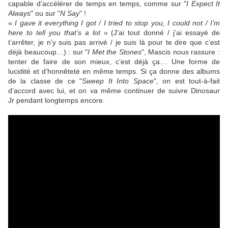
capable d’accélérer de temps en temps, comme sur "
I Expect It
Always
" ou sur "
N Say
" !
«
I gave it everything I got / I tried to stop you, I could not / I’m
here to tell you that’s a lot
» (J’ai tout donné / j’ai essayé de
t’arrêter, je n’y suis pas arrivé / je suis là pour te dire que c’est
déjà beaucoup…) : sur "
I Met the Stones
",
Mascis
nous rassure :
tenter de faire de son mieux, c’est déjà ça… Une forme de
lucidité et d’honnêteté en même temps. Si ça donne des albums
de la classe de ce "
Sweep It Into Space
", on est tout-à-fait
d’accord avec lui, et on va même continuer de suivre
Dinosaur
Jr
pendant longtemps encore.