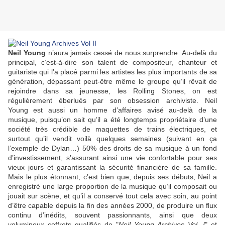
Neil Young
n’aura jamais cessé de nous surprendre. Au-delà du
principal, c’est-à-dire son talent de compositeur, chanteur et
guitariste qui l’a placé parmi les artistes les plus importants de sa
génération, dépassant peut-être même le groupe qu’il rêvait de
rejoindre dans sa jeunesse, les
Rolling Stones
, on est
régulièrement éberlués par son obsession archiviste.
Neil
Young
est aussi un homme d’affaires avisé au-delà de la
musique, puisqu’on sait qu’il a été longtemps propriétaire d’une
société très crédible de maquettes de trains électriques, et
surtout qu’il vendit voilà quelques semaines (suivant en ça
l’exemple de
Dylan
…) 50% des droits de sa musique à un fond
d’investissement, s’assurant ainsi une vie confortable pour ses
vieux jours et garantissant la sécurité financière de sa famille.
Mais le plus étonnant, c’est bien que, depuis ses débuts, Neil a
enregistré une large proportion de la musique qu’il composait ou
jouait sur scène, et qu’il a conservé tout cela avec soin, au point
d’être capable depuis la fin des années 2000, de produire un flux
continu d’inédits, souvent passionnants, ainsi que deux
volumineux coffrets qualifiés de "
Neil Young Archives Vol. I
" et