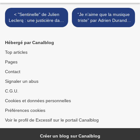
< "Sentinelle" de Julien
“Je n’aime que la musique
Leclerq : une justicière dans
triste” par Adrien Durand :
la ville...
les choses les plus
précieuses... >
Hébergé par Canalblog
Top articles
Pages
Contact
Signaler un abus
C.G.U.
Cookies et données personnelles
Préférences cookies
Voir le profil de Excessif sur le portail Canalblog
Créer un blog sur Canalblog