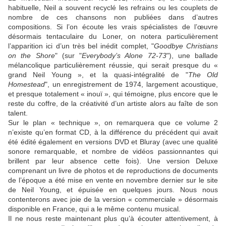
habituelle, Neil a souvent recyclé les refrains ou les couplets de
nombre de ces chansons non publiées dans d’autres
compositions. Si l’on écoute les vrais spécialistes de l’œuvre
désormais tentaculaire du Loner, on notera particulièrement
l’apparition ici d’un très bel inédit complet, "
Goodbye Christians
on the Shore
" (sur "
Everybody’s Alone 72-73
"), une ballade
mélancolique particulièrement réussie, qui serait presque du «
grand
Neil Young
», et la quasi-intégralité de "
The Old
Homestead
", un enregistrement de 1974, largement acoustique,
et presque totalement « inouï », qui témoigne, plus encore que le
reste du coffre, de la créativité d’un artiste alors au faîte de son
talent.
Sur le plan « technique », on remarquera que ce volume 2
n’existe qu’en format CD, à la différence du précédent qui avait
été édité également en versions DVD et Bluray (avec une qualité
sonore remarquable, et nombre de vidéos passionnantes qui
brillent par leur absence cette fois). Une version Deluxe
comprenant un livre de photos et de reproductions de documents
de l’époque a été mise en vente en novembre dernier sur le site
de
Neil Young
, et épuisée en quelques jours. Nous nous
contenterons avec joie de la version « commerciale » désormais
disponible en France, qui a le même contenu musical.
Il ne nous reste maintenant plus qu’à écouter attentivement, à