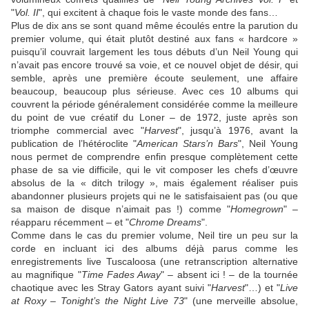
"
Vol. II
", qui excitent à chaque fois le vaste monde des fans…
Plus de dix ans se sont quand même écoulés entre la parution du
premier volume, qui était plutôt destiné aux fans « hardcore »
puisqu’il couvrait largement les tous débuts d’un
Neil Young
qui
n’avait pas encore trouvé sa voie, et ce nouvel objet de désir, qui
semble, après une première écoute seulement, une affaire
beaucoup, beaucoup plus sérieuse. Avec ces 10 albums qui
couvrent la période généralement considérée comme la meilleure
du point de vue créatif du Loner – de 1972, juste après son
triomphe commercial avec "
Harvest
", jusqu’à 1976, avant la
publication de l’hétéroclite "
American Stars’n Bars
", Neil Young
nous permet de comprendre enfin presque complètement cette
phase de sa vie difficile, qui le vit composer les chefs d’œuvre
absolus de la « ditch trilogy », mais également réaliser puis
abandonner plusieurs projets qui ne le satisfaisaient pas (ou que
sa maison de disque n’aimait pas !) comme "
Homegrown
" –
réapparu récemment – et "
Chrome Dreams
".
Comme dans le cas du premier volume, Neil tire un peu sur la
corde en incluant ici des albums déjà parus comme les
enregistrements live Tuscaloosa (une retranscription alternative
au magnifique "
Time Fades Away
" – absent ici ! – de la tournée
chaotique avec les
Stray Gators
ayant suivi "
Harvest
"…) et "
Live
at Roxy – Tonight’s the Night Live 73
" (une merveille absolue,