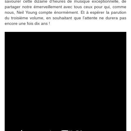
savourer cette dizaine d’heures de musique exceptionnelle, de
partager notre émerveillement avec tous ceux pour qui, comme
nous,
Neil Young
compte énormément. Et à espérer la parution
du troisième volume, en souhaitant que l’attente ne durera pas
encore une fois dix ans !