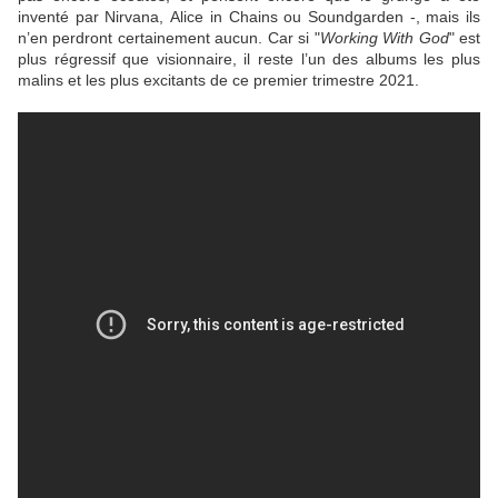
inventé par
Nirvana
,
Alice in Chains
ou
Soundgarden
-, mais ils
n’en perdront certainement aucun. Car si "
Working With God
" est
plus régressif que visionnaire, il reste l’un des albums les plus
malins et les plus excitants de ce premier trimestre 2021.