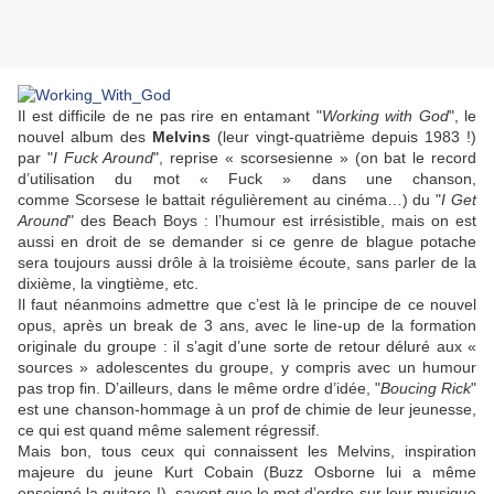
Il est difficile de ne pas rire en entamant "
Working with God
", le
nouvel album des
Melvins
(leur vingt-quatrième depuis 1983 !)
par "
I Fuck Around
", reprise « scorsesienne » (on bat le record
d’utilisation du mot « Fuck » dans une chanson,
comme
Scorsese
le battait régulièrement au cinéma…) du "
I Get
Around
" des
Beach Boys
: l’humour est irrésistible, mais on est
aussi en droit de se demander si ce genre de blague potache
sera toujours aussi drôle à la troisième écoute, sans parler de la
dixième, la vingtième, etc.
Il faut néanmoins admettre que c’est là le principe de ce nouvel
opus, après un break de 3 ans, avec le line-up de la formation
originale du groupe : il s’agit d’une sorte de retour déluré aux «
sources » adolescentes du groupe, y compris avec un humour
pas trop fin. D’ailleurs, dans le même ordre d’idée, "
Boucing Rick
"
est une chanson-hommage à un prof de chimie de leur jeunesse,
ce qui est quand même salement régressif.
Mais bon, tous ceux qui connaissent les
Melvins
, inspiration
majeure du jeune
Kurt Cobain
(
Buzz Osborne
lui a même
enseigné la guitare !), savent que le mot d’ordre sur leur musique