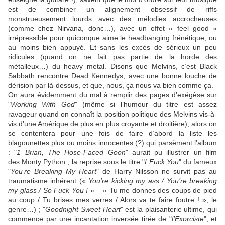
est de combiner un alignement obsessif de riffs
monstrueusement lourds avec des mélodies accrocheuses
(comme chez
Nirvana
, donc…), avec un effet « feel good »
irrépressible pour quiconque aime le headbanging frénétique, ou
au moins bien appuyé. Et sans les excès de sérieux un peu
ridicules (quand on ne fait pas partie de la horde des
métalleux…) du heavy metal. Disons que
Melvins
, c’est
Black
Sabbath
rencontre
Dead Kennedys
, avec une bonne louche de
dérision par là-dessus, et que, nous, ça nous va bien comme ça.
On aura évidemment du mal à remplir des pages d’exégèse sur
"
Working With God
" (même si l’humour du titre est assez
ravageur quand on connaît la position politique des
Melvins
vis-à-
vis d’une Amérique de plus en plus croyante et droitière), alors on
se contentera pour une fois de faire d’abord la liste les
blagounettes plus ou moins innocentes (?) qui parsèment l’album
: "
1 Brian, The Hose-Faced Goon
" aurait pu illustrer un film
des
Monty Python
; la reprise sous le titre "
I Fuck You
" du fameux
"
You’re Breaking My Heart
" de
Harry Nilsson
ne survit pas au
traumatisme inhérent («
You’re kicking my ass / You’re breaking
my glass / So Fuck You !
» – « Tu me donnes des coups de pied
au coup / Tu brises mes verres / Alors va te faire foutre ! », le
genre…) ; "
Goodnight Sweet Heart
" est la plaisanterie ultime, qui
commence par une incantation inversée tirée de "
l’Exorciste
", et