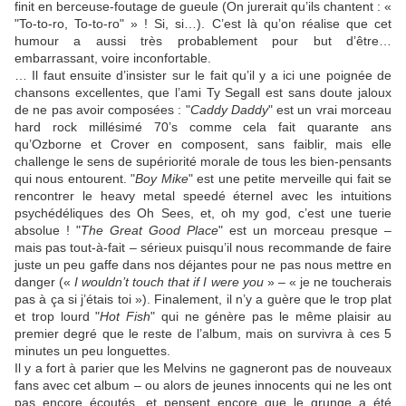
finit en berceuse-foutage de gueule (On jurerait qu’ils chantent : «
"To-to-ro, To-to-ro" » ! Si, si…). C’est là qu’on réalise que cet
humour a aussi très probablement pour but d’être…
embarrassant, voire inconfortable.
… Il faut ensuite d’insister sur le fait qu’il y a ici une poignée de
chansons excellentes, que l’ami
Ty Segall
est sans doute jaloux
de ne pas avoir composées : "
Caddy Daddy
" est un vrai morceau
hard rock millésimé 70’s comme cela fait quarante ans
qu’
Ozborne
et
Crover
en composent, sans faiblir, mais elle
challenge le sens de supériorité morale de tous les bien-pensants
qui nous entourent. "
Boy Mike
" est une petite merveille qui fait se
rencontrer le heavy metal speedé éternel avec les intuitions
psychédéliques des
Oh Sees
, et, oh my god, c’est une tuerie
absolue ! "
The Great Good Place
" est un morceau presque –
mais pas tout-à-fait – sérieux puisqu’il nous recommande de faire
juste un peu gaffe dans nos déjantes pour ne pas nous mettre en
danger («
I wouldn’t touch that if I were you
» – « je ne toucherais
pas à ça si j’étais toi »). Finalement, il n’y a guère que le trop plat
et trop lourd "
Hot Fish
" qui ne génère pas le même plaisir au
premier degré que le reste de l’album, mais on survivra à ces 5
minutes un peu longuettes.
Il y a fort à parier que les
Melvins
ne gagneront pas de nouveaux
fans avec cet album – ou alors de jeunes innocents qui ne les ont
pas encore écoutés, et pensent encore que le grunge a été