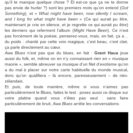
qu’il te manque quelque chose ? Et est-ce que ça ne te donne
pas envie de hurler ?) sont les premiers mots qu’on entend (
Got
Something
), et «
What might have been, now silently I scream,
and I long for what might have been
» (Ce qui aurait pu être,
maintenant je crie en silence, et je regrette ce qui aurait pu être)
les derniers qui referment l’album (
Might Have Been
). Ce n’est
pas forcément de la poésie, penserez-vous, mais, en fait, ça a…
du poids : chanté par cette voix magique, c’est beau, c’est clair,
ça parle directement au cœur.
Awa Blues
n’est pas que du blues, en fait :
Grant Haua
joue
aussi du folk, et, même on en n’y connaissant rien en « musique
maorie », semble abreuver sa musique d’un filet d’exotisme qu’on
a du mal à placer sur notre carte habituelle du monde musical,
donc qu’on qualifiera – là encore, paresseusement – de néo-
zélandais.
Et puis, de toute manière, même si vous n’aimez pas
particulièrement le Blues, faites le test : posez aussi ce disque sur
votre platine quand vous n’êtes pas seul : sans faire
particulièrement de bruit,
Awa Blues
arrête les conversations.