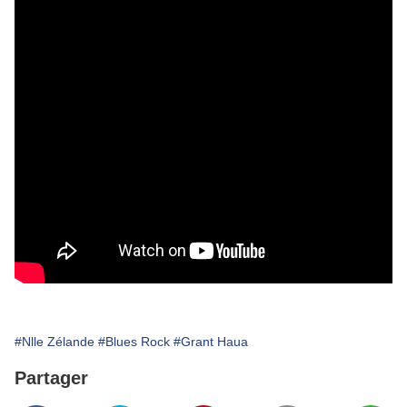
#Nlle Zélande
#Blues Rock
#Grant Haua
Partager