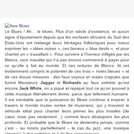
Le Blues ! Ah… le blues. Plus d’un siècle d’existence, et aucun
signe d’épuisement depuis que les esclaves africains du Sud des
Etats-Unis ont mélangé leurs héritages folkloriques pour mieux
exprimer les « idées noires », ces fameux « blue devils », et pour
chanter en « travaillant ». Pour survivre à l’horreur infligée par les
Blancs, race maudite qui n’a pas encore commencé à payer pour
ce qu’elle a fait au monde. Et ces ordures de Blancs, ils ont
évidemment compris le potentiel de ces trois « notes bleues » et
de ces douze mesures : des faux voyous et vraies crapules que
furent Messieurs
Jagger
et
Richards
au faux esthète qu’est
encore
Jack White
, on a piqué et repiqué tout ce qu’on pouvait à
cette musique littéralement divine, parce que tellement humaine.
Il est inévitable que la puissance du Blues continue à inspirer à
travers le monde toutes sortes de musiciens, qui y trouvent le
véhicule idéal pour chanter leurs peines les plus triviales (de
cœur, mais pas seulement…) comme leurs désespoirs les plus
profonds. Et probable que le Blues ne deviendra jamais, comme
c’est – au moins partiellement – le cas du jazz, une musique
réservée à des esthètes et à de fins connaisseurs…