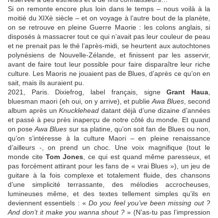
Si on remonte encore plus loin dans le temps – nous voilà à la
moitié du XIXè siècle – et on voyage à l’autre bout de la planète,
on se retrouve en pleine Guerre Maorie : les colons anglais, si
disposés à massacrer tout ce qui n’avait pas leur couleur de peau
et ne prenait pas le thé l’après-midi, se heurtent aux autochtones
polynésiens de Nouvelle-Zélande, et finissent par les asservir,
avant de faire tout leur possible pour faire disparaître leur riche
culture. Les Maoris ne jouaient pas de Blues, d’après ce qu’on en
sait, mais ils auraient pu.
2021, Paris. Dixiefrog, label français, signe
Grant Haua
,
bluesman maori (eh oui, on y arrive), et publie
Awa Blues
, second
album après un
Knucklehead
datant déjà d’une dizaine d’années
et passé à peu près inaperçu de notre côté du monde. Et quand
on pose
Awa Blues
sur sa platine, qu’on soit fan de Blues ou non,
qu’on s’intéresse à la culture Maori – en pleine renaissance
d’ailleurs -, on prend un choc. Une voix magnifique (tout le
monde cite
Tom Jones
, ce qui est quand même paresseux, et
pas forcément attirant pour les fans de « vrai Blues »), un jeu de
guitare à la fois complexe et totalement fluide, des chansons
d’une simplicité terrassante, des mélodies accrocheuses,
lumineuses même, et des textes tellement simples qu’ils en
deviennent essentiels : «
Do you feel you’ve been missing out ?
And don’t it make you wanna shout ?
» (N’as-tu pas l’impression