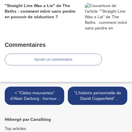
"Straight Line Was a Lie" de The
Beths : comment mûrir sans perdre
en pouvoir de séduction ?
Commentaires
Ajouter un commentaire
< "Cibles mouvantes"
"L’histoire personnelle de
d'Alain Darborg : horreurs
David Copperfield"
boréales
d'Armando Iannucci : La
question de la
modernisation d’œuvres
Hébergé par Canalblog
littéraires... >
Top articles