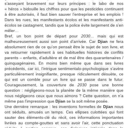
s’asseyant bravement sur leurs principes : le labo de nos
« héros » bidouille les chiffres pour que les pesticides continuent
à être autorisés, il faut bien sauver l’entreprise et les emplois !
Dans les rues, les manifestants écolos et les manifestants anti-
écolos se castagnent, tandis que la police évite largement de s’en
mêler…
Bref, un bon point de départ pour
2030
… mais qui est
malheureusement aussi son point d’arrivée. Car
Djian
ne fera
absolument rien de ce qu’on pensait être le sujet de son livre, et
va retourner rapidement à ses habituelles histoires de conflits
parents – enfants, d’adultère et de mal être des quarantenaires /
quinquagénaires. En moins bien même que dans ses livres
précédents, car ici, l’intrigue sentimentalo-psychologique s’avère
particulièrement insignifiante, presque ridiculement désuète, ce
qui est un comble pour un livre qui se passe dans le futur.
Courageusement, la couverture de
2030
pose une bonne
question : négligeons-nous la planète de la même manière que
nous négligeons ceux que nous aimons ? Cette question, on n’a
même pas l’impression que
Djian
se la soit même posée.
Une dernière remarque : les inventions formelles de
Djian
nous
ont séduits, amusés un temps. Ces ellipses culottées qui font
sauter des éléments-clé du récit, ces informations importantes
livrées au compte-gouttes et sans avoir l’air, cette ponctuation