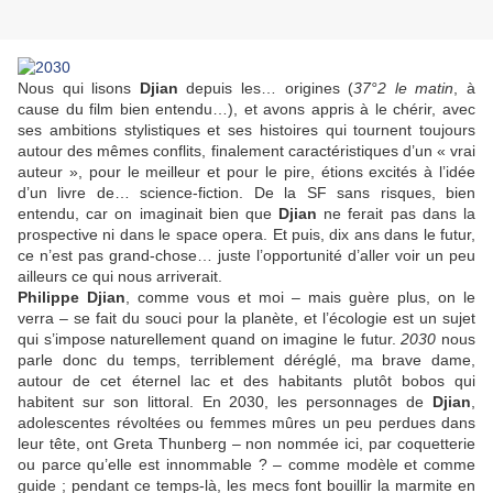
Nous qui lisons
Djian
depuis les… origines (
37°2 le matin
, à
cause du film bien entendu…), et avons appris à le chérir, avec
ses ambitions stylistiques et ses histoires qui tournent toujours
autour des mêmes conflits, finalement caractéristiques d’un « vrai
auteur », pour le meilleur et pour le pire, étions excités à l’idée
d’un livre de… science-fiction. De la SF sans risques, bien
entendu, car on imaginait bien que
Djian
ne ferait pas dans la
prospective ni dans le space opera. Et puis, dix ans dans le futur,
ce n’est pas grand-chose… juste l’opportunité d’aller voir un peu
ailleurs ce qui nous arriverait.
Philippe Djian
, comme vous et moi – mais guère plus, on le
verra – se fait du souci pour la planète, et l’écologie est un sujet
qui s’impose naturellement quand on imagine le futur.
2030
nous
parle donc du temps, terriblement déréglé, ma brave dame,
autour de cet éternel lac et des habitants plutôt bobos qui
habitent sur son littoral. En 2030, les personnages de
Djian
,
adolescentes révoltées ou femmes mûres un peu perdues dans
leur tête, ont Greta Thunberg – non nommée ici, par coquetterie
ou parce qu’elle est innommable ? – comme modèle et comme
guide ; pendant ce temps-là, les mecs font bouillir la marmite en