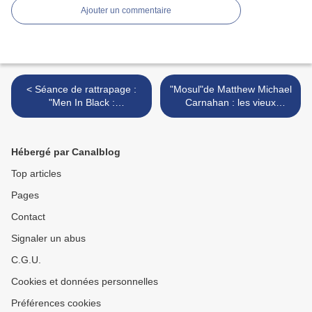
Ajouter un commentaire
< Séance de rattrapage :
"Mosul"de Matthew Michael
"Men In Black :
Carnahan : les vieux
International" de F. Gary
ressorts habituels du récit
Gray, la recette des
hollywoodien >
financiers de 2019
Hébergé par Canalblog
Top articles
Pages
Contact
Signaler un abus
C.G.U.
Cookies et données personnelles
Préférences cookies