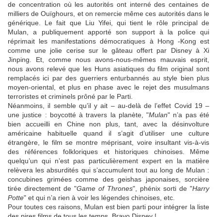
de concentration où les autorités ont interné des centaines de
milliers de Ouïghours, et on remercie même ces autorités dans le
générique. Le fait que
Liu Yifei
, qui tient le rôle principal de
Mulan, a publiquement apporté son support à la police qui
réprimait les manifestations démocratiques à Hong -Kong est
comme une jolie cerise sur le gâteau offert par Disney à Xi
Jinping. Et, comme nous avons-nous-mêmes mauvais esprit,
nous avons relevé que les Huns asiatiques du film original sont
remplacés ici par des guerriers enturbannés au style bien plus
moyen-oriental, et plus en phase avec le rejet des musulmans
terroristes et criminels prôné par le Parti.
Néanmoins, il semble qu’il y ait – au-delà de l’effet Covid 19 –
une justice : boycotté à travers la planète, "
Mulan
" n’a pas été
bien accueilli en Chine non plus, tant, avec la désinvolture
américaine habituelle quand il s’agit d’utiliser une culture
étrangère, le film se montre méprisant, voire insultant vis-à-vis
des références folkloriques et historiques chinoises. Même
quelqu’un qui n’est pas particulièrement expert en la matière
relèvera les absurdités qui s’accumulent tout au long de Mulan :
concubines grimées comme des geishas japonaises, sorcière
tirée directement de "
Game of Thrones
", phénix sorti de "
Harry
Potte
" et qui n’a rien à voir les légendes chinoises, etc.
Pour toutes ces raisons, Mulan est bien parti pour intégrer la liste
des pires films de tous les temps. Bravo Disney !