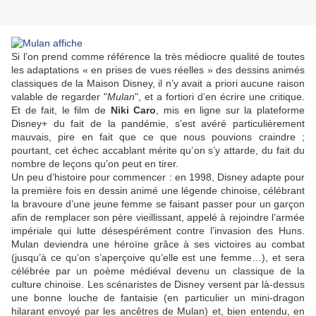
Si l’on prend comme référence la très médiocre qualité de toutes
les adaptations « en prises de vues réelles » des dessins animés
classiques de la Maison Disney, il n’y avait a priori aucune raison
valable de regarder "
Mulan
", et a fortiori d’en écrire une critique.
Et de fait, le film de
Niki Caro
, mis en ligne sur la plateforme
Disney+ du fait de la pandémie, s’est avéré particulièrement
mauvais, pire en fait que ce que nous pouvions craindre ;
pourtant, cet échec accablant mérite qu’on s’y attarde, du fait du
nombre de leçons qu’on peut en tirer.
Un peu d’histoire pour commencer : en 1998, Disney adapte pour
la première fois en dessin animé une légende chinoise, célébrant
la bravoure d’une jeune femme se faisant passer pour un garçon
afin de remplacer son père vieillissant, appelé à rejoindre l’armée
impériale qui lutte désespérément contre l’invasion des Huns.
Mulan deviendra une héroïne grâce à ses victoires au combat
(jusqu’à ce qu’on s’aperçoive qu’elle est une femme…), et sera
célébrée par un poème médiéval devenu un classique de la
culture chinoise. Les scénaristes de Disney versent par là-dessus
une bonne louche de fantaisie (en particulier un mini-dragon
hilarant envoyé par les ancêtres de Mulan) et, bien entendu, en