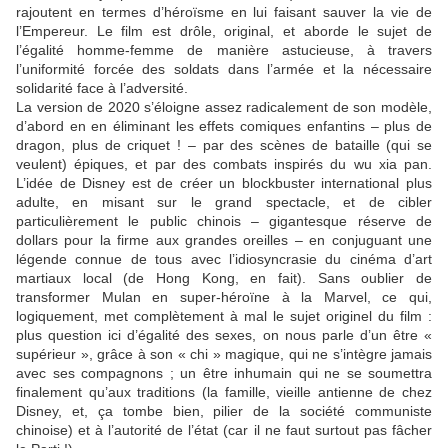
rajoutent en termes d’héroïsme en lui faisant sauver la vie de
l’Empereur. Le film est drôle, original, et aborde le sujet de
l’égalité homme-femme de manière astucieuse, à travers
l’uniformité forcée des soldats dans l’armée et la nécessaire
solidarité face à l’adversité.
La version de 2020 s’éloigne assez radicalement de son modèle,
d’abord en en éliminant les effets comiques enfantins – plus de
dragon, plus de criquet ! – par des scènes de bataille (qui se
veulent) épiques, et par des combats inspirés du wu xia pan.
L’idée de Disney est de créer un blockbuster international plus
adulte, en misant sur le grand spectacle, et de cibler
particulièrement le public chinois – gigantesque réserve de
dollars pour la firme aux grandes oreilles – en conjuguant une
légende connue de tous avec l’idiosyncrasie du cinéma d’art
martiaux local (de Hong Kong, en fait). Sans oublier de
transformer Mulan en super-héroïne à la Marvel, ce qui,
logiquement, met complètement à mal le sujet originel du film :
plus question ici d’égalité des sexes, on nous parle d’un être «
supérieur », grâce à son « chi » magique, qui ne s’intègre jamais
avec ses compagnons ; un être inhumain qui ne se soumettra
finalement qu’aux traditions (la famille, vieille antienne de chez
Disney, et, ça tombe bien, pilier de la société communiste
chinoise) et à l’autorité de l’état (car il ne faut surtout pas fâcher