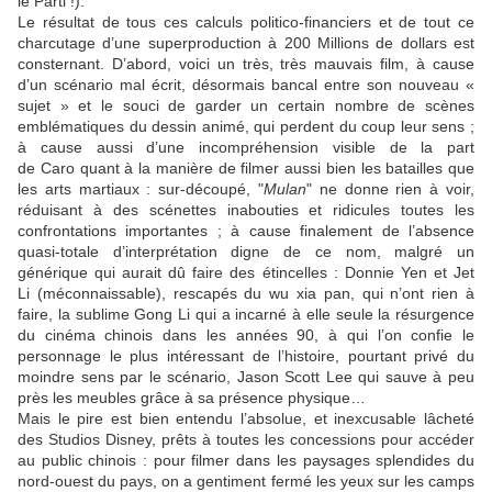
le Parti !).
Le résultat de tous ces calculs politico-financiers et de tout ce
charcutage d’une superproduction à 200 Millions de dollars est
consternant. D’abord, voici un très, très mauvais film, à cause
d’un scénario mal écrit, désormais bancal entre son nouveau «
sujet » et le souci de garder un certain nombre de scènes
emblématiques du dessin animé, qui perdent du coup leur sens ;
à cause aussi d’une incompréhension visible de la part
de
Caro
quant à la manière de filmer aussi bien les batailles que
les arts martiaux : sur-découpé, "
Mulan
" ne donne rien à voir,
réduisant à des scénettes inabouties et ridicules toutes les
confrontations importantes ; à cause finalement de l’absence
quasi-totale d’interprétation digne de ce nom, malgré un
générique qui aurait dû faire des étincelles :
Donnie Yen
et
Jet
Li
(méconnaissable), rescapés du wu xia pan, qui n’ont rien à
faire, la sublime
Gong Li
qui a incarné à elle seule la résurgence
du cinéma chinois dans les années 90, à qui l’on confie le
personnage le plus intéressant de l’histoire, pourtant privé du
moindre sens par le scénario,
Jason Scott Lee
qui sauve à peu
près les meubles grâce à sa présence physique…
Mais le pire est bien entendu l’absolue, et inexcusable lâcheté
des Studios Disney, prêts à toutes les concessions pour accéder
au public chinois : pour filmer dans les paysages splendides du
nord-ouest du pays, on a gentiment fermé les yeux sur les camps