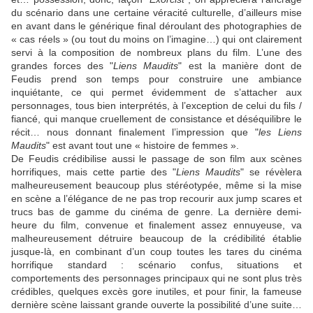
du scénario dans une certaine véracité culturelle, d’ailleurs mise
en avant dans le générique final déroulant des photographies de
« cas réels » (ou tout du moins on l’imagine…) qui ont clairement
servi à la composition de nombreux plans du film. L’une des
grandes forces des "
Liens Maudits
" est la manière dont
de
Feudis
prend son temps pour construire une ambiance
inquiétante, ce qui permet évidemment de s’attacher aux
personnages, tous bien interprétés, à l’exception de celui du fils /
fiancé, qui manque cruellement de consistance et déséquilibre le
récit… nous donnant finalement l’impression que "
les Liens
Maudits
" est avant tout une « histoire de femmes ».
De Feudis
crédibilise aussi le passage de son film aux scènes
horrifiques, mais cette partie des "
Liens Maudits
" se révèlera
malheureusement beaucoup plus stéréotypée, même si la mise
en scène a l’élégance de ne pas trop recourir aux jump scares et
trucs bas de gamme du cinéma de genre. La dernière demi-
heure du film, convenue et finalement assez ennuyeuse, va
malheureusement détruire beaucoup de la crédibilité établie
jusque-là, en combinant d’un coup toutes les tares du cinéma
horrifique standard : scénario confus, situations et
comportements des personnages principaux qui ne sont plus très
crédibles, quelques excès gore inutiles, et pour finir, la fameuse
dernière scène laissant grande ouverte la possibilité d’une suite…