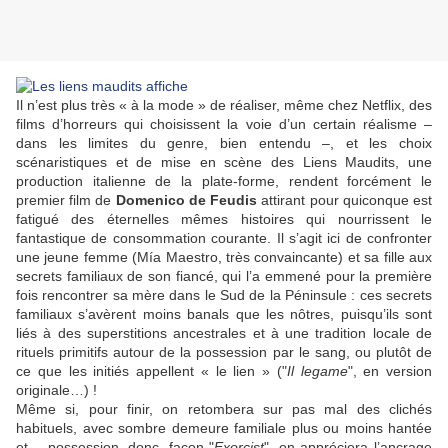
Il n’est plus très « à la mode » de réaliser, même chez Netflix, des
films d’horreurs qui choisissent la voie d’un certain réalisme –
dans les limites du genre, bien entendu –, et les choix
scénaristiques et de mise en scène des Liens Maudits, une
production italienne de la plate-forme, rendent forcément le
premier film de
Domenico de Feudis
attirant pour quiconque est
fatigué des éternelles mêmes histoires qui nourrissent le
fantastique de consommation courante. Il s’agit ici de confronter
une jeune femme (
Mía Maestro
, très convaincante) et sa fille aux
secrets familiaux de son fiancé, qui l’a emmené pour la première
fois rencontrer sa mère dans le Sud de la Péninsule : ces secrets
familiaux s’avèrent moins banals que les nôtres, puisqu’ils sont
liés à des superstitions ancestrales et à une tradition locale de
rituels primitifs autour de la possession par le sang, ou plutôt de
ce que les initiés appellent « le lien » ("
Il legame
", en version
originale…) !
Même si, pour finir, on retombera sur pas mal des clichés
habituels, avec sombre demeure familiale plus ou moins hantée
et… possession, donc, façon "
Exorcist
", on appréciera l’ancrage