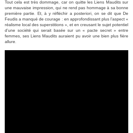
Tout cela est très dommage, car on quitte les Liens Maudits sur
une mauvaise impression, qui ne rend pas hommage à sa bonne
première partie. Et, à y réfléchir a posteriori, on se dit que
De
Feudis
a manqué de courage : en approfondissant plus l’aspect «
réalisme local des superstitions », et en creusant le sujet potentiel
d’une société qui serait basée sur un « pacte secret » entre
femmes, ses Liens Maudits auraient pu avoir une bien plus fière
allure.