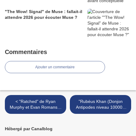
"The Wow! Signal" de Muse : fallait-il
attendre 2026 pour écouter Muse ?
Commentaires
Ajouter un commentaire
< "Ratched" de Ryan
"Rubéus Khan (Donjon
Murphy et Evan Romansky
Antipodes niveau 10000)"
: Ryan Murphy a encore
de Trondheim, Sfar et Vince
frappé !
: gigantesque baston ! >
Hébergé par Canalblog