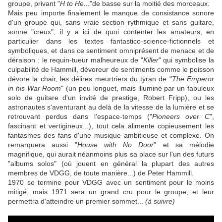
groupe, privant "
H to He...
"de basse sur la moitié des morceaux.
Mais peu importe finalement le manque de consistance sonore
d'un groupe qui, sans vraie section rythmique et sans guitare,
sonne "creux", il y a ici de quoi contenter les amateurs, en
particulier dans les textes fantastico-science-fictionnels et
symboliques, et dans ce sentiment omniprésent de menace et de
déraison : le requin-tueur malheureux de "
Killer
" qui symbolise la
culpabilité de
Hammill
, dévoreur de sentiments comme le poisson
dévore la chair, les délires meurtriers du tyran de "
The Emperor
in his War Room
" (un peu longuet, mais illuminé par un fabuleux
solo de guitare d'un invité de prestige,
Robert Fripp
), ou les
astronautes s'aventurant au delà de la vitesse de la lumière et se
retrouvant perdus dans l'espace-temps ("
Pioneers over C
",
fascinant et vertigineux...), tout cela alimente copieusement les
fantasmes des fans d'une musique ambitieuse et complexe. On
remarquera aussi "
House with No Door
" et sa mélodie
magnifique, qui aurait néanmoins plus sa place sur l'un des futurs
"albums solos" (où jouent en général la plupart des autres
membres de
VDGG
, de toute manière...) de
Peter Hammill
.
1970 se termine pour
VDGG
avec un sentiment pour le moins
mitigé, mais 1971 sera un grand cru pour le groupe, et leur
permettra d'atteindre un premier sommet...
(à suivre)