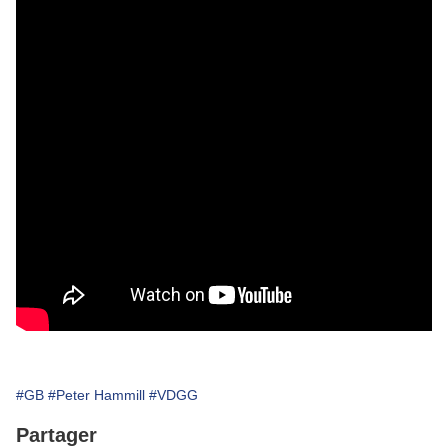
#GB
#Peter Hammill
#VDGG
Partager