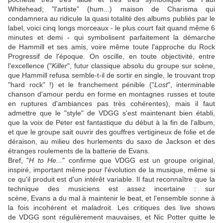
Whitehead
; "l'artiste" (hum...) maison de Charisma qui
condamnera au ridicule la quasi totalité des albums publiés par le
label, voici cinq longs morceaux - le plus court fait quand même 6
minutes et demi - qui symbolisent parfaitement la démarche
de
Hammill
et ses amis, voire même toute l'approche du Rock
Progressif de l'époque. On oscille, en toute objectivité, entre
l'excellence ("
Killer
", futur classique absolu du groupe sur scène,
que
Hammill
refusa semble-t-il de sortir en single, le trouvant trop
"hard rock" !) et le franchement pénible ("
Lost
", interminable
chanson d'amour perdu en forme en montagnes russes et toute
en ruptures d'ambiances pas très cohérentes), mais il faut
admettre que le "style" de
VDGG
s'est maintenant bien établi,
que la voix de Peter est fantastique du début à la fin de l'album,
et que le groupe sait ouvrir des gouffres vertigineux de folie et de
déraison, au milieu des hurlements du saxo de
Jackson
et des
étranges roulements de la batterie de
Evans
.
Bref, "
H to He...
" confirme que
VDGG
est un groupe original,
inspiré, important même pour l'évolution de la musique, même si
ce qu'il produit est d'un intérêt variable. Il faut reconnaître que la
technique des musiciens est assez incertaine : sur
scène,
Evans
a du mal à maintenir le beat, et l'ensemble sonne à
la fois incohérent et maladroit. Les critiques des live shows
de
VDGG
sont régulièrement mauvaises, et
Nic Potter
quitte le