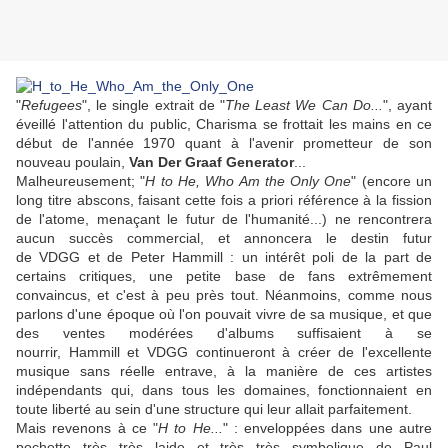
"
Refugees
", le single extrait de "
The Least We Can Do...
", ayant
éveillé l'attention du public, Charisma se frottait les mains en ce
début de l'année 1970 quant à l'avenir prometteur de son
nouveau poulain,
Van Der Graaf Generator
...
Malheureusement; "
H to He, Who Am the Only One
" (encore un
long titre abscons, faisant cette fois a priori référence à la fission
de l'atome, menaçant le futur de l'humanité...) ne rencontrera
aucun succès commercial, et annoncera le destin futur
de
VDGG
et de
Peter Hammill
: un intérêt poli de la part de
certains critiques, une petite base de fans extrêmement
convaincus, et c'est à peu près tout. Néanmoins, comme nous
parlons d'une époque où l'on pouvait vivre de sa musique, et que
des ventes modérées d'albums suffisaient à se
nourrir,
Hammill
et
VDGG
continueront à créer de l'excellente
musique sans réelle entrave, à la manière de ces artistes
indépendants qui, dans tous les domaines, fonctionnaient en
toute liberté au sein d'une structure qui leur allait parfaitement.
Mais revenons à ce "
H to He...
" : enveloppées dans une autre
pochette très très laide et très très symbolique de
Paul