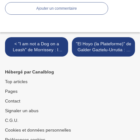
Ajouter un commentaire
< "I am not a Dog on a
"El Hoyo (la Plateforme)" de
Leash" de Morrissey : le
Galder Gaztelu-Urrutia : la
temps n'est pas son ami
théorie du ruissellement >
Hébergé par Canalblog
Top articles
Pages
Contact
Signaler un abus
C.G.U.
Cookies et données personnelles
Préférences cookies