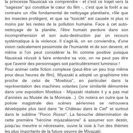
la princesse Nausicaä va comprendre - et c'est ce trajet vers la
"sagesse" qui constitue le cœur du film -, c'est que la forêt a au
contraire un rôle fondamental de nettoyage planétaire, rôle que
les insectes protègent, et que sa "toxicité" est causée ni plus ni
moins par les restes de la pollution humaine. Face à cet auto-
nettoyage de la planète, l'être humain perdure dans son
incompréhension et son auto-destruction par un recours
systématique à la violence. Il s'agit-là, on en conviendra, d'une
vision radicalement pessimiste de l'humanité et de son devenir, et
même si l'on peut considérer la fin comme positive puisque
Nausicaä réussit à faire entendre sa voix, on ne peut pas dire
que l'avenir des personnages soit particulièrement lumineux !
Pour animer cette fiction complexe (peut-être un peu trop même
pour deux heures de film),
Miyazaki
a adopté un graphisme très
proche de celui de "
Moebius
", en particulier dans la
représentation des machines volantes (une similarité démontrée
dans une exposition
Moebius
-
Miyazaki
réalisée il y a pas mal
d'années au Musée de la Monnaie...). On notera en outre que la
poésie magistrale des scènes aériennes se retrouvera
développée plus tard dans "
le Château dans le Ciel
" et surtout
dans le sublime "
Porco Rosso
". La farouche détermination de
cette première "héroïne miyazakienne" à assumer son destin,
jusqu'au meurtre si nécessaire, ouvre la voie à l'un des thèmes
les plus importants de la future oeuvre de
Miyazaki
.