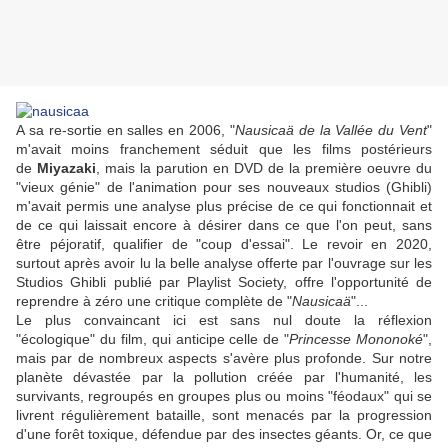
A sa re-sortie en salles en 2006, "
Nausicaä de la Vallée du Vent
"
m'avait moins franchement séduit que les films postérieurs
de
Miyazaki
, mais la parution en DVD de la première oeuvre du
"vieux génie" de l'animation pour ses nouveaux studios (Ghibli)
m'avait permis une analyse plus précise de ce qui fonctionnait et
de ce qui laissait encore à désirer dans ce que l'on peut, sans
être péjoratif, qualifier de "coup d'essai". Le revoir en 2020,
surtout après avoir lu la belle analyse offerte par l'ouvrage sur les
Studios Ghibli publié par Playlist Society, offre l'opportunité de
reprendre à zéro une critique complète de "
Nausicaä
"...
Le plus convaincant ici est sans nul doute la réflexion
"écologique" du film, qui anticipe celle de "
Princesse Mononoké
",
mais par de nombreux aspects s'avère plus profonde. Sur notre
planète dévastée par la pollution créée par l'humanité, les
survivants, regroupés en groupes plus ou moins "féodaux" qui se
livrent régulièrement bataille, sont menacés par la progression
d'une forêt toxique, défendue par des insectes géants. Or, ce que