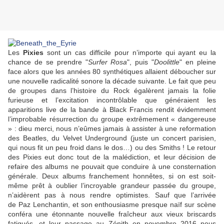
Les
Pixies
sont un cas difficile pour n’importe qui ayant eu la
chance de se prendre "
Surfer Rosa
", puis "
Doolittle
" en pleine
face alors que les années 80 synthétiques allaient déboucher sur
une nouvelle radicalité sonore la décade suivante. Le fait que peu
de groupes dans l’histoire du Rock égalèrent jamais la folie
furieuse et l’excitation incontrôlable que généraient les
apparitions live de la bande à
Black Francis
rendit évidemment
l’improbable résurrection du groupe extrêmement « dangereuse
» : dieu merci, nous n’eûmes jamais à assister à une reformation
des
Beatles
, du
Velvet Underground
(juste un concert parisien,
qui nous fit un peu froid dans le dos…) ou des
Smiths
! Le retour
des
Pixies
eut donc tout de la malédiction, et leur décision de
refaire des albums ne pouvait que conduire à une consternation
générale. Deux albums franchement honnêtes, si on est soit-
même prêt à oublier l’incroyable grandeur passée du groupe,
n’aidèrent pas à nous rendre optimistes. Sauf que l’arrivée
de
Paz Lenchantin
, et son enthousiasme presque naïf sur scène
conféra une étonnante nouvelle fraîcheur aux vieux briscards
fatigués, et leur passage au Zénith en novembre 2016 nous