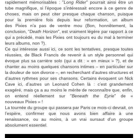
rapidement mémorisables : "
Long Rider
" pourrait ainsi être un
tube magnifique, si l’époque s’intéressait encore à ce genre de
choses, mais on peut citer presque chaque chanson, puisque
pour la première fois depuis leur reformation, un album
des
Pixies
n’a pas de ventre mou (Bon, honnêtement, la
conclusion, "
Death Horizon
", est vraiment légère par rapport à ce
qui a précédé, mais les
Pixies
ont toujours eu du mal à terminer
leurs albums, non ?).
Ce qui intéresse aussi ici, ce sont les tentatives, presque toutes
réussies, de
Black Francis
de revenir à un style personnel qui
évoque plus sa carrière solo (qui a dit : « en mieux » ?), et de
chanter au moins quelques chansons intimes – en particulier sur
la douleur de son divorce –, en recherchant d’autres structures et
d’autres rythmes pour ses chansons. Certains évoquent un
Nick
Cave
ici, d’autres un
Leonard Cohen
là : c’est grandement
exagéré, mais ça a au moins le mérite de reconnaître que, enfin,
on entend réellement sur "
Beneath the Eyrie
" de «
nouveaux
Pixies
» !
La tournée du groupe qui passera par Paris ce mois-ci devrait, on
l’espère, confirmer que nous avons bien affaire à une
renaissance, ou au moins, à un vrai sursaut d’un groupe
absolument essentiel.