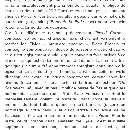
ramena miraculeusement pas si loin de la beauté frénétique de
leurs sets des années 90 ! Quelque chose bougeait à nouveau
chez les
Pixies
, et leur troisième album depuis leur reformation, le
surprenant (oui, enfin !) "
Beneath the Eyrie
" confirme un véritable
retour à la forme de nos vétérans.
Car à la différence de son prédécesseur, "
Head Carrier
",
composé de bonnes chansons mais cherchant vainement à
recréer les
Pixies
« première époque »,
Black Francis
et
compagnie semblent avoir décidé de passer à « autre chose »,
ce qui est logiquement le mieux qu’ils pouvaient faire, arrivés à ce
stade… Ce qui est évidemment frustrant dans cet album à la fois
gothique (l’album a été apparemment enregistré dans une vieille
église, et ça s’entend !) et honnête, c’est que cette nouvelle
direction est avare en brûlots foudroyants comme nous les
aimons forcément. Il nous reste ici le très accrocheur "
On
Graveyard Hill
", avec un beau motif de basse de Paz et quelques
hurlements hystériques (enfin !) de
Black Francis
, et surtout le
merveilleusement violent "
St Nazaire
", sans doute le meilleur
moment de tout l’album quand on est français (encore un
hommage à notre pays !) et qu’on adore avoir envie de se
fracasser la tête contre les murs en écoutant les
Pixies
. Pour le
reste, ce qui frappe dans "
Beneath the Eyrie
", c’est la qualité
supérieure des mélodies, presque toutes excellentes, et